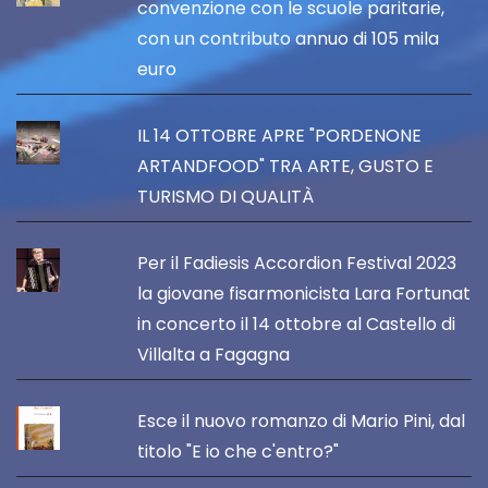
convenzione con le scuole paritarie,
con un contributo annuo di 105 mila
euro
IL 14 OTTOBRE APRE "PORDENONE
ARTANDFOOD" TRA ARTE, GUSTO E
TURISMO DI QUALITÀ
Per il Fadiesis Accordion Festival 2023
la giovane fisarmonicista Lara Fortunat
in concerto il 14 ottobre al Castello di
Villalta a Fagagna
Esce il nuovo romanzo di Mario Pini, dal
titolo "E io che c'entro?"