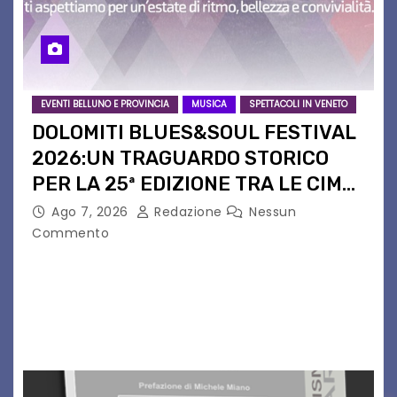
EVENTI BELLUNO E PROVINCIA
MUSICA
SPETTACOLI IN VENETO
DOLOMITI BLUES&SOUL FESTIVAL
2026:UN TRAGUARDO STORICO
PER LA 25ª EDIZIONE TRA LE CIME
PATRIMONIO UNESCO
Ago 7, 2026
Redazione
Nessun
Commento
Il Dolomiti Blues&Soul Festival celebra nel 2026
un traguardo leggendario: la sua 25ª edizione.
Un quarto di secolo di grande musica che torna
a far vibrare il cuore delle Dolomiti…