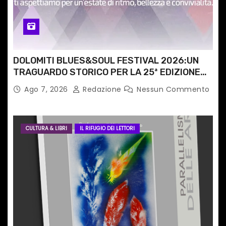
l
i
DOLOMITI BLUES&SOUL FESTIVAL 2026:UN
TRAGUARDO STORICO PER LA 25ª EDIZIONE
TRA LE CIME PATRIMONIO UNESCO
Ago 7, 2026
Redazione
Nessun Commento
CULTURA & LIBRI
IL RIFUGIO DEI LETTORI