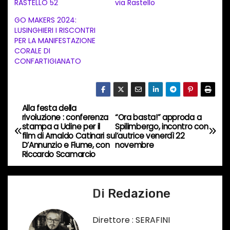
n
RASTELLO 52
via Rastello
t
GO MAKERS 2024:
LUSINGHIERI I RISCONTRI
o
PER LA MANIFESTAZIONE
i
CORALE DI
n
CONFARTIGIANATO
c
o
r
Alla festa della
N
s
rivoluzione : conferenza
“Ora basta!” approda a
stampa a Udine per il
Spilimbergo, incontro con
a
o
film di Arnaldo Catinari su
l’autrice venerdì 22
D’Annunzio e Fiume, con
novembre
…
v
Riccardo Scamarcio
i
Di
Redazione
g
a
Direttore : SERAFINI