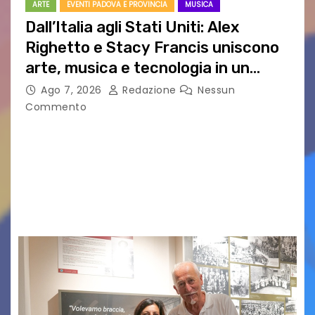
ARTE
EVENTI PADOVA E PROVINCIA
MUSICA
Dall’Italia agli Stati Uniti: Alex
Righetto e Stacy Francis uniscono
arte, musica e tecnologia in un
nuovo progetto internazionale”
Ago 7, 2026
Redazione
Nessun
Commento
Vigonza (Padova), 7 agosto 2026 – Arte
contemporanea, musica internazionale, Made
in Italy e nuove generazioni si sono incontrati
oggi a Vigonza in occasione di un importante
confronto istituzionale dedicato…