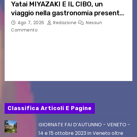
Yatai MIYAZAKI E IL CIBO, un
viaggio nella gastronomia presente
nei film di Hayao Miyazaki!
Ago 7, 2026
Redazione
Nessun
Commento
UDINE – Continuano anche nel mese di agosto
al Visio Garden Yatai gli appuntamenti con la
cucina e la cultura giapponese a cura dello
chef giappo-italiano Sai Fukayama. Lunedì 10…
Classifica Articoli E Pagine
GIORNATE FAI D’AUTUNNO - VENETO -
14 e 15 ottobre 2023 in Veneto oltre