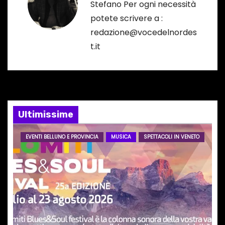
Stefano Per ogni necessità
z
potete scrivere a :
i
redazione@vocedelnordes
t.it
o
n
e
Ultimissime
a
r
EVENTI BELLUNO E PROVINCIA
MUSICA
SPETTACOLI IN VENETO
t
i
c
o