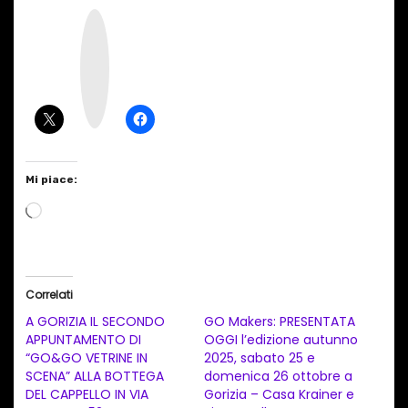
I
n
s
t
a
g
r
a
m
Mi piace:
C
a
r
i
Correlati
c
A GORIZIA IL SECONDO
GO Makers: PRESENTATA
a
APPUNTAMENTO DI
OGGI l’edizione autunno
“GO&GO VETRINE IN
2025, sabato 25 e
m
SCENA” ALLA BOTTEGA
domenica 26 ottobre a
e
DEL CAPPELLO IN VIA
Gorizia – Casa Krainer e