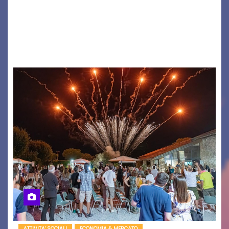
Il 7 agosto 2026, il tour estivo di Tony Boy
(ragazzo del 1999 nato a Padova, il cui vero
nome è Antonio Hueber) ha fatto tappa al
Festival di Majano.…
ATTIVITA' SOCIALI
ECONOMIA & MERCATO