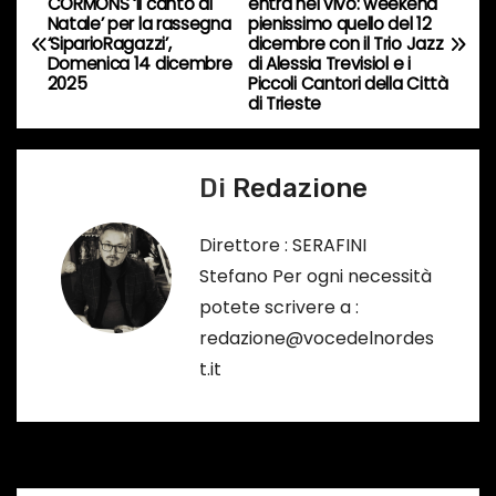
CORMONS ‘Il canto di
entra nel vivo: weekend
o
Natale’ per la rassegna
pienissimo quello del 12
a
…
‘SiparioRagazzi’,
dicembre con il Trio Jazz
Domenica 14 dicembre
di Alessia Trevisiol e i
v
2025
Piccoli Cantori della Città
di Trieste
i
g
Di
Redazione
a
Direttore : SERAFINI
z
Stefano Per ogni necessità
potete scrivere a :
i
redazione@vocedelnordes
o
t.it
n
e