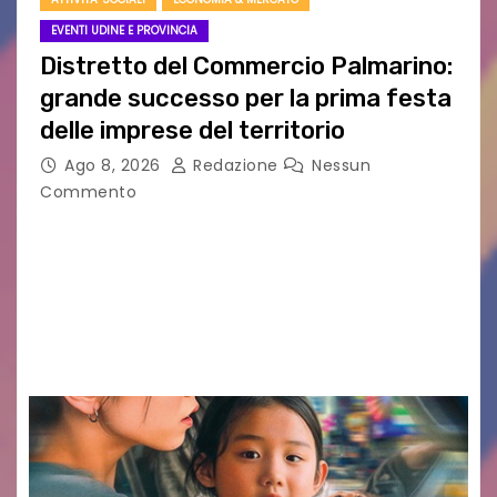
EVENTI UDINE E PROVINCIA
Distretto del Commercio Palmarino:
grande successo per la prima festa
delle imprese del territorio
Ago 8, 2026
Redazione
Nessun
Commento
Sommariva: «Una serata che ha restituito il
valore di chi ogni giorno costruisce il Palmarino
con passione, ricerca e lavoro» PALMANOVA, 8
AGOSTO 2026 – È andata oltre ogni
aspettativa…