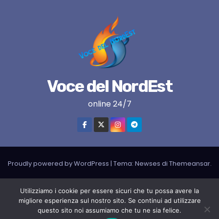
Voce del NordEst
online 24/7
Proudly powered by WordPress
|
Tema:
Newses
di
Themeansar
.
VNE su instagram
VNE su Twitter
VNE su FB
Blogger
Utilizziamo i cookie per essere sicuri che tu possa avere la
LIVE RADIO
RADIONORDEST
Il mio account
migliore esperienza sul nostro sito. Se continui ad utilizzare
questo sito noi assumiamo che tu ne sia felice.
SPORT FURLAN PAR FURLAN – In collaborazione con A.S.F.