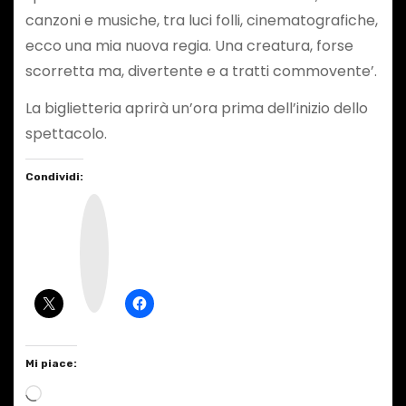
canzoni e musiche, tra luci folli, cinematografiche,
ecco una mia nuova regia. Una creatura, forse
scorretta ma, divertente e a tratti commovente’.
La biglietteria aprirà un’ora prima dell’inizio dello
spettacolo.
Condividi:
I
n
s
t
a
g
r
a
m
Mi piace:
C