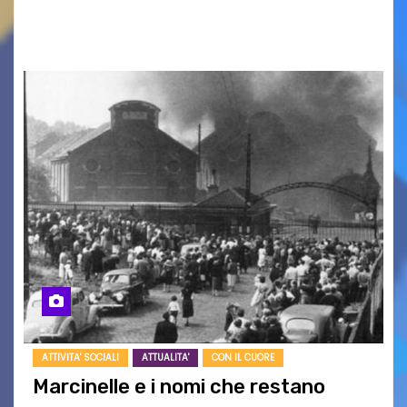
racconto teneroe delicato che scalda il cuore!
UDINE – Domenica 9 agosto alle 21.15 torna…
ATTIVITA' SOCIALI
ATTUALITA'
CON IL CUORE
Marcinelle e i nomi che restano