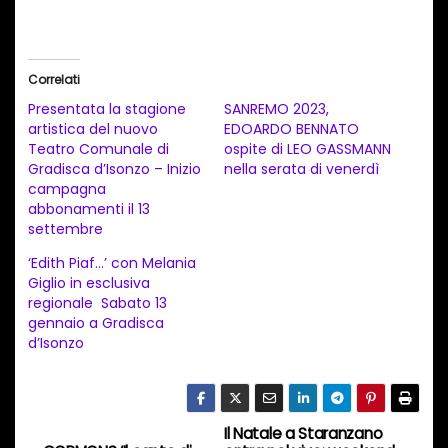
a
r
i
Correlati
c
Presentata la stagione
SANREMO 2023,
a
artistica del nuovo
EDOARDO BENNATO
Teatro Comunale di
ospite di LEO GASSMANN
m
Gradisca d’Isonzo – Inizio
nella serata di venerdì
e
campagna
n
abbonamenti il 13
settembre
t
‘Edith Piaf…’ con Melania
o
Giglio in esclusiva
i
regionale Sabato 13
n
gennaio a Gradisca
d’Isonzo
c
o
r
s
Il Natale a Staranzano
N