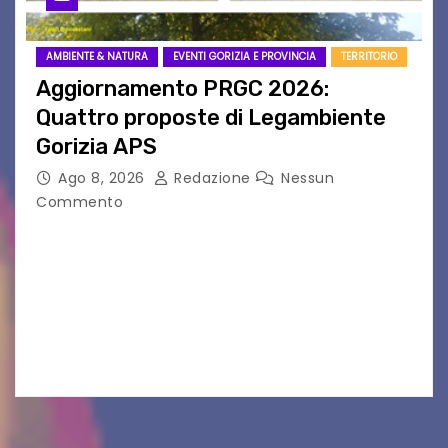
AMBIENTE & NATURA
EVENTI GORIZIA E PROVINCIA
TERRITORIO
Aggiornamento PRGC 2026:
Quattro proposte di Legambiente
Gorizia APS
Ago 8, 2026
Redazione
Nessun
Commento
Il 25 luglio scadeva la possibilità di fare delle
osservazioni al PRGC di Gorizia in fase di
aggiornamento. Le 4 proposte di Legambiente
Gorizia APS In occasione dell’aggiornamento
del Piano…