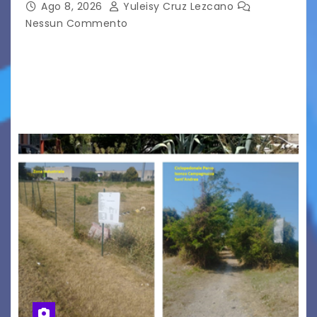
Ago 8, 2026
Yuleisy Cruz Lezcano
Nessun Commento
Tizio, Caio, Sempronio… e poi ancora un nome,
poi un altro, si forma un elenco lungo dal quale i
nomi scappano, scivolano fuori dalla pagina, la
carta che non basta…