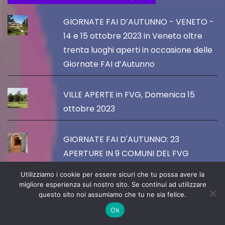
GIORNATE FAI D’AUTUNNO - VENETO -
14 e 15 ottobre 2023 in Veneto oltre
trenta luoghi aperti in occasione delle
Giornate FAI d’Autunno
VILLE APERTE in FVG, Domenica 15
ottobre 2023
GIORNATE FAI D'AUTUNNO: 23
APERTURE IN 9 COMUNI DEL FVG
SABATO 15 E DOMENICA 16 OTTOBRE
Utilizziamo i cookie per essere sicuri che tu possa avere la
2023
migliore esperienza sul nostro sito. Se continui ad utilizzare
questo sito noi assumiamo che tu ne sia felice.
Ok
I 20 anni della Scuola dell'infanzia e