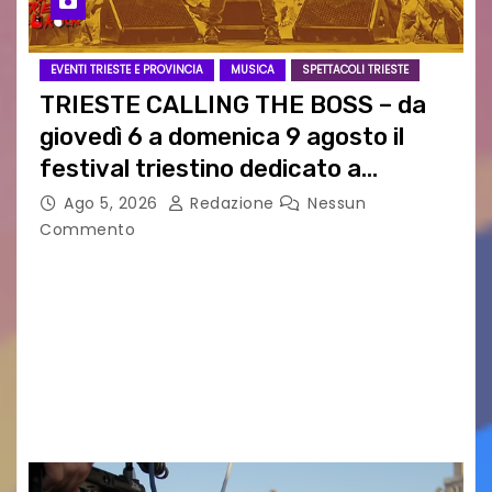
EVENTI TRIESTE E PROVINCIA
MUSICA
SPETTACOLI TRIESTE
TRIESTE CALLING THE BOSS – da
giovedì 6 a domenica 9 agosto il
festival triestino dedicato a
Springsteen
Ago 5, 2026
Redazione
Nessun
Commento
TRIESTE CALLING THE BOSS 2026
Quattordicesima Edizione Dal 6 al 9 agosto 2026
PIAZZA VERDI, SARTORIO, SAN GIUSTO,
AUSONIA… BLOOD BROTHERS, LOVESICK DUO,
BOUND FOR GLORY, RENATO TAMMI, ANTHONY
BASSO,…