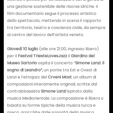
una gestione sostenibile delle risorse idriche. II
film documentario segue il processo artistico
dello spettacolo, mettendo in scena il rapporto
tra territorio, teatro e coscienza civile, da sempre
al centro del lavoro dell’artista veneto.
Giovedì 10 luglio
(alle ore 21.00, ingresso libero)
per il
Festval TriesteLovesJazz
il
Giardino del
Museo Sartorio
ospita il concerto “
Simone Lanzi. Il
sogno di Leandro”,
un ponte tra Est e Ovest di
Lanzi e l’etnojazz del
Crveni Most
: un album di
composizioni interamente originali, scritte dal
contrabbassista
Simone Lanzi
ispirato dalla
musica Mediorientale. La composizione è libera o
basata su forme tipiche della musica turca e
greca, arricchite dalle sonorità della musica