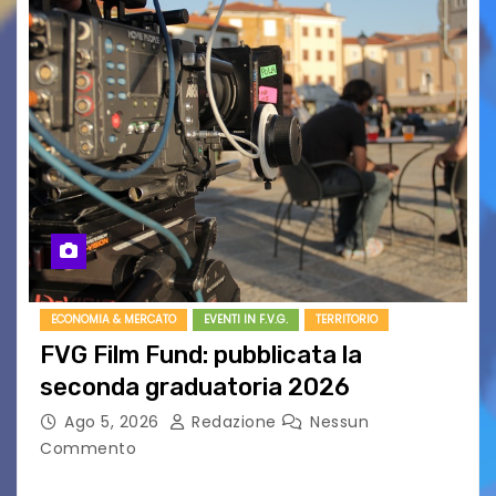
ECONOMIA & MERCATO
EVENTI IN F.V.G.
TERRITORIO
FVG Film Fund: pubblicata la
seconda graduatoria 2026
Ago 5, 2026
Redazione
Nessun
Commento
Aperta la terza e ultima call dell’anno per le