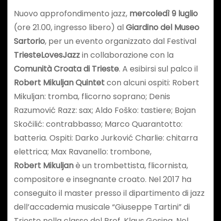
Nuovo approfondimento jazz,
mercoledì 9 luglio
(ore 21.00, ingresso libero) al
Giardino del Museo
Sartorio
, per un evento organizzato dal Festival
TriesteLovesJazz
in collaborazione con la
Comunità Croata di Trieste
. A esibirsi sul palco il
Robert Mikuljan Quintet
con alcuni ospiti: Robert
Mikuljan: tromba, flicorno soprano; Denis
Razumović Razz: sax; Aldo Foško: tastiere; Bojan
Skočilić: contrabbasso; Marco Quarantotto:
batteria. Ospiti: Darko Jurković Charlie: chitarra
elettrica; Max Ravanello: trombone,
Robert Mikuljan
è un trombettista, flicornista,
compositore e insegnante croato. Nel 2017 ha
conseguito il master presso il dipartimento di jazz
dell’accademia musicale “Giuseppe Tartini” di
Trieste nella classe del Prof. Klaus Gesing. Nel