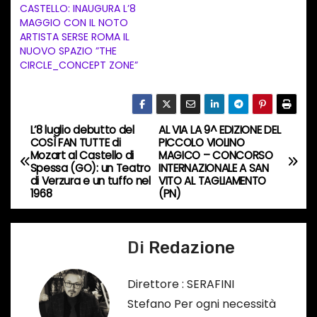
CASTELLO: INAUGURA L’8
t
MAGGIO CON IL NOTO
ARTISTA SERSE ROMA IL
o
NUOVO SPAZIO ”THE
i
CIRCLE_CONCEPT ZONE”
n
c
o
L’8 luglio debutto del
AL VIA LA 9^ EDIZIONE DEL
N
r
COSÌ FAN TUTTE di
PICCOLO VIOLINO
Mozart al Castello di
MAGICO – CONCORSO
s
a
Spessa (GO): un Teatro
INTERNAZIONALE A SAN
o
di Verzura e un tuffo nel
VITO AL TAGLIAMENTO
v
1968
(PN)
…
i
Di
Redazione
g
a
Direttore : SERAFINI
Stefano Per ogni necessità
z