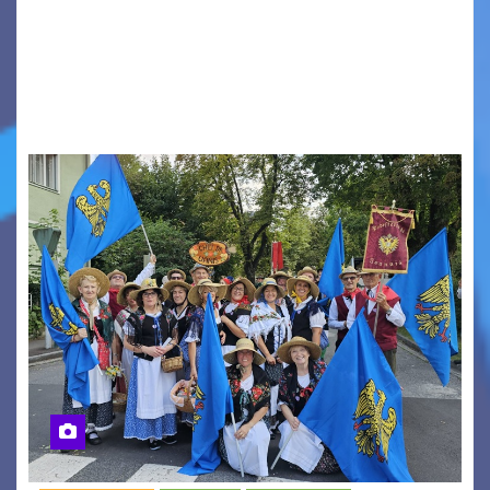
produzioni audiovisive Online gli esiti della
seconda finestra del Film Fund promosso dalla
Friuli Venezia Giulia Film Commission –
PromoTurismoFVG. Le…