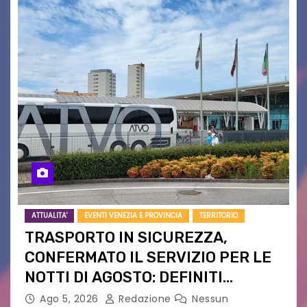
ATTUALITA'
EVENTI VENEZIA E PROVINCIA
TERRITORIO
TRASPORTO IN SICUREZZA,
CONFERMATO IL SERVIZIO PER LE
NOTTI DI AGOSTO: DEFINITI
PERCORSI, FERMATE E ORARIO
Ago 5, 2026
Redazione
Nessun