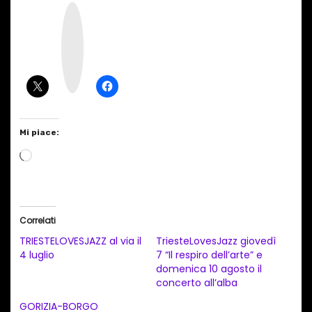
I
n
s
t
a
g
r
a
m
Mi piace:
C
a
r
i
Correlati
c
TRIESTELOVESJAZZ al via il
TriesteLovesJazz giovedì
a
4 luglio
7 “Il respiro dell’arte” e
domenica 10 agosto il
m
concerto all’alba
e
GORIZIA-BORGO
n