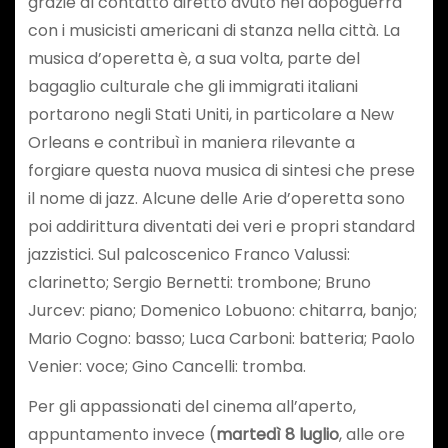
grazie al contatto diretto avuto nel dopoguerra
con i musicisti americani di stanza nella città. La
musica d’operetta è, a sua volta, parte del
bagaglio culturale che gli immigrati italiani
portarono negli Stati Uniti, in particolare a New
Orleans e contribuì in maniera rilevante a
forgiare questa nuova musica di sintesi che prese
il nome di jazz. Alcune delle Arie d’operetta sono
poi addirittura diventati dei veri e propri standard
jazzistici. Sul palcoscenico Franco Valussi:
clarinetto; Sergio Bernetti: trombone; Bruno
Jurcev: piano; Domenico Lobuono: chitarra, banjo;
Mario Cogno: basso; Luca Carboni: batteria; Paolo
Venier: voce; Gino Cancelli: tromba.
Per gli appassionati del cinema all’aperto,
appuntamento invece (
martedì 8 luglio
, alle ore