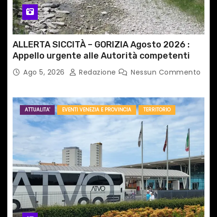
l
i
ALLERTA SICCITÀ – GORIZIA Agosto 2026 :
Appello urgente alle Autorità competenti
Ago 5, 2026
Redazione
Nessun Commento
ATTUALITA'
EVENTI VENEZIA E PROVINCIA
TERRITORIO