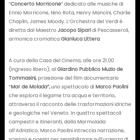
“
Concerto Morricone
” dedicato alle musiche di
Ennio Morricone, Nino Rota, Henry Mancini, Charlie
Chaplin, James Moody. L’Orchestra del Verdi è
diretta dal Maestro
Jacopo Sipari
di Pescasseroli,
armonica cromatica
Gianluca Littera
.
A cura della Casa del Cinema, alle ore 21.00
(ingresso libero), al
Giardino Pubblico Muzio de
Tommasini,
proiezione del film documentario
“
Mar de Molada”,
uno spettacolo di
Marco Paolini
che esplora il legame tra acqua e territorio,
attraverso il racconto delle trasformazioni idriche
e geologiche nel Veneto. In quattro spettacoli
campestri e itineranti, dalla Marmolada
all’Adriatico, Marco Paolini intreccia narrazione,
scienza e poesia per sensibilizzare sull’urgenza di