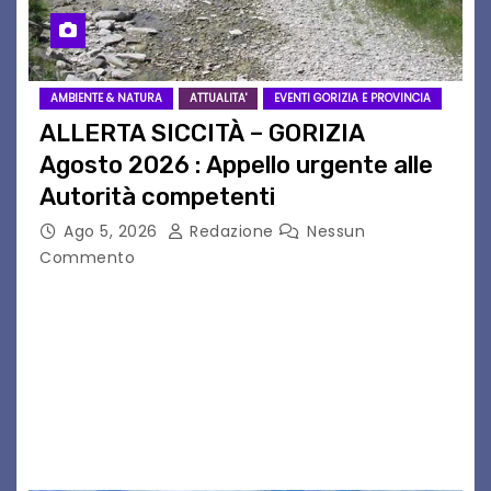
AMBIENTE & NATURA
ATTUALITA'
EVENTI GORIZIA E PROVINCIA
ALLERTA SICCITÀ – GORIZIA
Agosto 2026 : Appello urgente alle
Autorità competenti
Ago 5, 2026
Redazione
Nessun
Commento
Legambiente Gorizia APS e Legambiente
Monfalcone APS “Circolo Ignazio Zanutto”
desiderano attirare l’attenzione della
cittadinanza e delle Autorità competenti sulla
grave siccità che sta colpendo non solo le
campagne e…