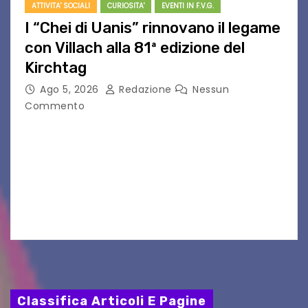
ATTIVITA' SOCIALI
CURIOSITA'
EVENTI IN F.V.G.
I “Chei di Uanis” rinnovano il legame
con Villach alla 81ª edizione del
Kirchtag
Ago 5, 2026
Redazione
Nessun
Commento
VILLACO/JANNIS – Anche quest’anno il gruppo
folkloristico “Chei di Uanis” ha rinnovato la sua
tradizione prendendo parte al Villacher
Kirchtag, la festa popolare e dei costumi
tradizionali più grande d’Austria.…
Classifica Articoli E Pagine