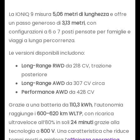
La IONIQ 9 misura
5,06 metri di lunghezza
e offre
un passo generoso di
3,13 metri
, con
configurazioni a 6 o 7 posti pensate per famiglie e
viaggi a lunga percorrenza.
Le versioni disponibili includono:
Long-Range RWD
da 218 CV, trazione
posteriore
Long-Range AWD
da 307 CV circa
Performance AWD
da 428 CV
Grazie a una batteria da
110,3 kWh
, l’autonomia
raggiunge i
600–620 km WLTP
, con ricarica
ultraveloce all’80% in soli
24 minuti
grazie alla
tecnologia a
800 V
. Una caratteristica che riduce
tempi morti e migliora l’
efficienza energetica