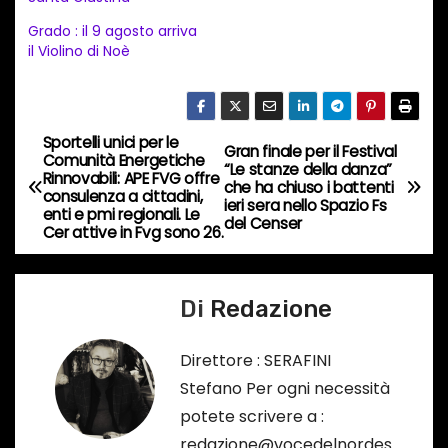
e
Grado : il 9 agosto arriva
n
il Violino di Noè
t
o
i
Sportelli unici per le
N
n
Gran finale per il Festival
Comunità Energetiche
“Le stanze della danza”
c
Rinnovabili: APE FVG offre
a
che ha chiuso i battenti
consulenza a cittadini,
o
ieri sera nello Spazio Fs
enti e pmi regionali. Le
del Censer
v
r
Cer attive in Fvg sono 26.
s
i
o
Di
Redazione
g
…
a
Direttore : SERAFINI
Stefano Per ogni necessità
z
potete scrivere a :
i
redazione@vocedelnordes