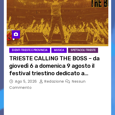
EVENTI TRIESTE E PROVINCIA
MUSICA
SPETTACOLI TRIESTE
TRIESTE CALLING THE BOSS – da
giovedì 6 a domenica 9 agosto il
festival triestino dedicato a
Springsteen
Ago 5, 2026
Redazione
Nessun
Commento
TRIESTE CALLING THE BOSS 2026
Quattordicesima Edizione Dal 6 al 9 agosto 2026
PIAZZA VERDI, SARTORIO, SAN GIUSTO,