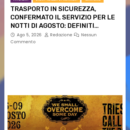
TRASPORTO IN SICUREZZA,
CONFERMATO IL SERVIZIO PER LE
NOTTI DI AGOSTO: DEFINITI
PERCORSI, FERMATE E ORARIO
Ago 5, 2026
Redazione
Nessun
Commento
Venerdì 7 agosto la prima corsa, obiettivo
ridurre i rischi legati agli spostamenti notturni
Torna il servizio di trasporto notturno dedicato
ai collegamenti con i principali locali di
intrattenimento di…