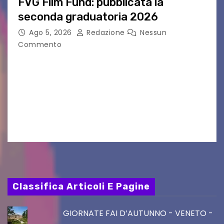
FVG Film Fund: pubblicata la
seconda graduatoria 2026
Ago 5, 2026
Redazione
Nessun
Commento
Aperta la terza e ultima call dell’anno per le
produzioni audiovisive Online gli esiti della
seconda finestra del Film Fund promosso dalla
Friuli Venezia Giulia Film Commission –
PromoTurismoFVG. Le…
Classifica Articoli E Pagine
GIORNATE FAI D’AUTUNNO - VENETO -