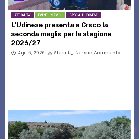
ATTUALITA'
EVENTI IN F.V.G.
SPECIALE UDINESE
L’Udinese presenta a Grado la
seconda maglia per la stagione
2026/27
Ago 6, 2026
Stera
Nessun Commento
GRADO – È stata la splendida cornice di Grado
a ospitare la presentazione della nuova
seconda maglia dell’Udinese per la stagione
2026/27. Un evento che ha richiamato
istituzioni, addetti ai…