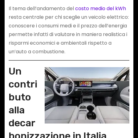
Il tema dell’andamento del
costo medio del kWh
resta centrale per chi sceglie un veicolo elettrico:
conoscere i consumi medi e il prezzo dell’energia
permette infatti di valutare in maniera realistica i
risparmi economici e ambientali rispetto a
un’auto a combustione.
Un
contri
buto
alla
decar
bonizzazione in Italia