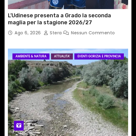
i
L’Udinese presenta a Grado la seconda
maglia per la stagione 2026/27
Ago 6, 2026
Stera
Nessun Commento
AMBIENTE & NATURA
ATTUALITA'
EVENTI GORIZIA E PROVINCIA