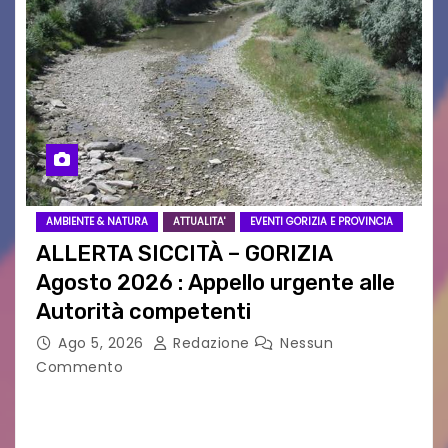
AMBIENTE & NATURA
ATTUALITA'
EVENTI GORIZIA E PROVINCIA
ALLERTA SICCITÀ – GORIZIA
Agosto 2026 : Appello urgente alle
Autorità competenti
Ago 5, 2026
Redazione
Nessun
Commento
Legambiente Gorizia APS e Legambiente
Monfalcone APS “Circolo Ignazio Zanutto”