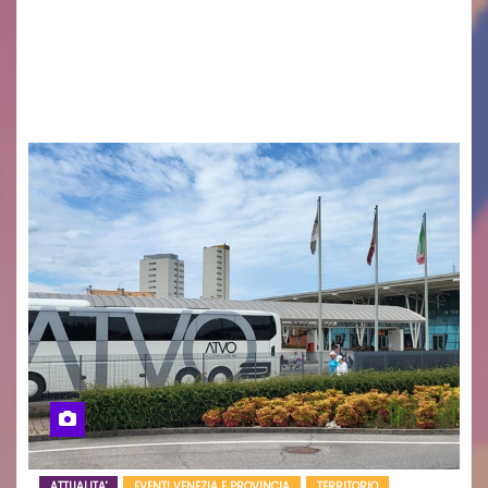
desiderano attirare l’attenzione della
cittadinanza e delle Autorità competenti sulla
grave siccità che sta colpendo non solo le
campagne e…
ATTUALITA'
EVENTI VENEZIA E PROVINCIA
TERRITORIO