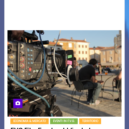
AUSONIA… BLOOD BROTHERS, LOVESICK DUO,
BOUND FOR GLORY, RENATO TAMMI, ANTHONY
BASSO,…
ECONOMIA & MERCATO
EVENTI IN F.V.G.
TERRITORIO