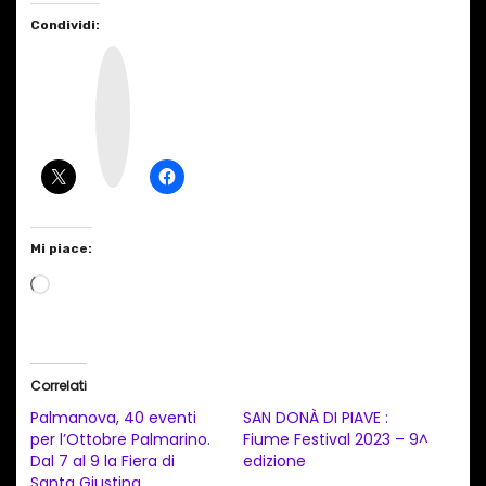
Condividi:
I
n
s
t
a
g
r
a
m
Mi piace:
C
a
r
i
Correlati
c
Palmanova, 40 eventi
SAN DONÀ DI PIAVE :
a
per l’Ottobre Palmarino.
Fiume Festival 2023 – 9^
Dal 7 al 9 la Fiera di
edizione
m
Santa Giustina