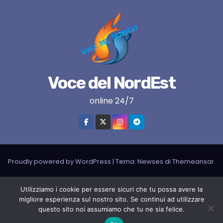
Voce del NordEst
online 24/7
Proudly powered by WordPress
|
Tema:
Newses
di
Themeansar
.
VNE su instagram
VNE su Twitter
VNE su FB
Blogger
Utilizziamo i cookie per essere sicuri che tu possa avere la
LIVE RADIO
RADIONORDEST
Il mio account
migliore esperienza sul nostro sito. Se continui ad utilizzare
questo sito noi assumiamo che tu ne sia felice.
SPORT FURLAN PAR FURLAN – In collaborazione con A.S.F.