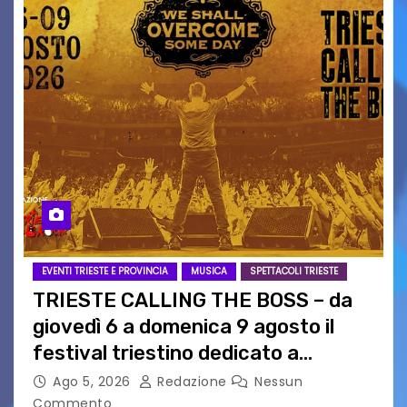
EVENTI TRIESTE E PROVINCIA
MUSICA
SPETTACOLI TRIESTE
TRIESTE CALLING THE BOSS – da
giovedì 6 a domenica 9 agosto il
festival triestino dedicato a
Springsteen
Ago 5, 2026
Redazione
Nessun
Commento