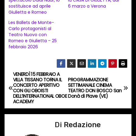
m
sostituisce ad aprile
6 marzo a Verona
e
Giulietta e Romeo
n
Les Ballets de Monte-
t
Carlo protagonisti al
Teatro Nuovo con
o
Romeo e Giulietta – 25
i
febbraio 2026
n
c
o
VENERDÌ 15 FEBBRAIO A
N
r
VILLA TISSANO TORNA IL
PROGRAMMAZIONE
CONCERTO APERITIVO
SETTIMANALE CINEMA
s
a
CON GLI OBOISTI
TEATRO DON BOSCO San
o
DELL’INTERNATIONAL OBOE
Donà di Piave (VE)
v
ACADEMY
…
i
Di
Redazione
g