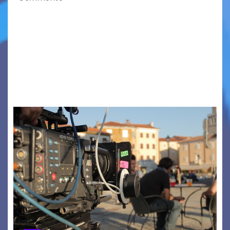
TRIESTE CALLING THE BOSS 2026
Quattordicesima Edizione Dal 6 al 9 agosto 2026
PIAZZA VERDI, SARTORIO, SAN GIUSTO,
AUSONIA… BLOOD BROTHERS, LOVESICK DUO,
BOUND FOR GLORY, RENATO TAMMI, ANTHONY
BASSO,…