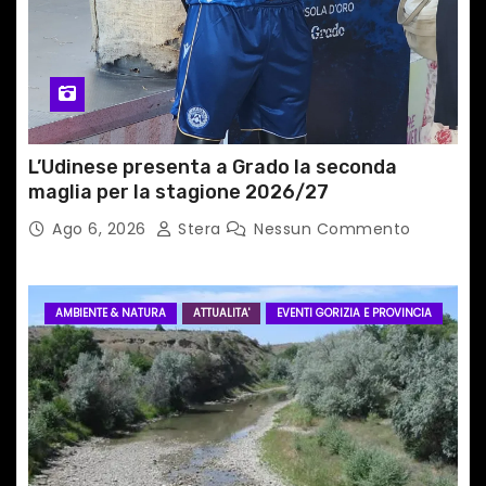
o
l
i
L’Udinese presenta a Grado la seconda
maglia per la stagione 2026/27
Ago 6, 2026
Stera
Nessun Commento
AMBIENTE & NATURA
ATTUALITA'
EVENTI GORIZIA E PROVINCIA