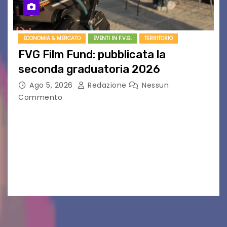
ECONOMIA & MERCATO
EVENTI IN F.V.G.
TERRITORIO
FVG Film Fund: pubblicata la
seconda graduatoria 2026
Ago 5, 2026
Redazione
Nessun
Commento
Aperta la terza e ultima call dell’anno per le
produzioni audiovisive Online gli esiti della
seconda finestra del Film Fund promosso dalla
Friuli Venezia Giulia Film Commission –
PromoTurismoFVG. Le…