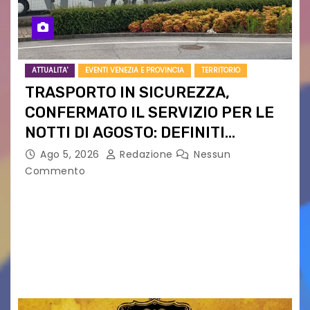
ATTUALITA'
EVENTI VENEZIA E PROVINCIA
TERRITORIO
TRASPORTO IN SICUREZZA,
CONFERMATO IL SERVIZIO PER LE
NOTTI DI AGOSTO: DEFINITI
PERCORSI, FERMATE E ORARIO
Ago 5, 2026
Redazione
Nessun
Commento
Venerdì 7 agosto la prima corsa, obiettivo
ridurre i rischi legati agli spostamenti notturni
Torna il servizio di trasporto notturno dedicato
ai collegamenti con i principali locali di
intrattenimento di…