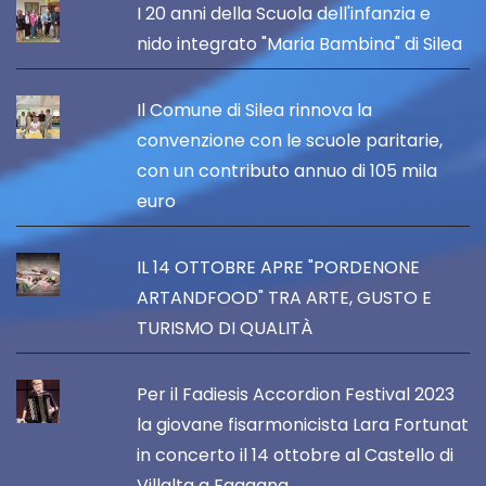
I 20 anni della Scuola dell'infanzia e
nido integrato "Maria Bambina" di Silea
Il Comune di Silea rinnova la
convenzione con le scuole paritarie,
con un contributo annuo di 105 mila
euro
IL 14 OTTOBRE APRE "PORDENONE
ARTANDFOOD" TRA ARTE, GUSTO E
TURISMO DI QUALITÀ
Per il Fadiesis Accordion Festival 2023
la giovane fisarmonicista Lara Fortunat
in concerto il 14 ottobre al Castello di
Villalta a Fagagna