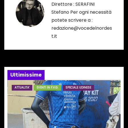
a
Direttore : SERAFINI
Stefano Per ogni necessità
z
potete scrivere a :
i
redazione@vocedelnordes
t.it
o
n
e
Ultimissime
a
r
ATTUALITA'
EVENTI IN F.V.G.
SPECIALE UDINESE
t
i
c