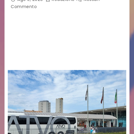
Commento
Legambiente Gorizia APS e Legambiente
Monfalcone APS “Circolo Ignazio Zanutto”
desiderano attirare l’attenzione della
cittadinanza e delle Autorità competenti sulla
grave siccità che sta colpendo non solo le
campagne e…