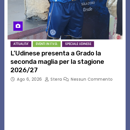
ATTUALITA'
EVENTI IN F.V.G.
SPECIALE UDINESE
L’Udinese presenta a Grado la
seconda maglia per la stagione
2026/27
Ago 6, 2026
Stera
Nessun Commento
GRADO – È stata la splendida cornice di Grado
a ospitare la presentazione della nuova
seconda maglia dell’Udinese per la stagione
2026/27. Un evento che ha richiamato
istituzioni, addetti ai…