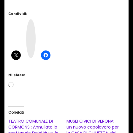
Condividi:
I
n
s
t
a
g
r
a
m
Mi piace:
C
a
r
i
Correlati
c
TEATRO COMUNALE DI
MUSEI CIVICI DI VERONA:
a
CORMONS : Annullato lo
un nuovo capolavoro per
spettacolo Dalai Nuur, lo
la CASA DI GIULIETTA, dal