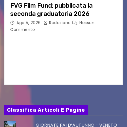
FVG Film Fund: pubblicata la
seconda graduatoria 2026
Ago 5, 2026
Redazione
Nessun
Commento
Aperta la terza e ultima call dell’anno per le
produzioni audiovisive Online gli esiti della
seconda finestra del Film Fund promosso dalla
Friuli Venezia Giulia Film Commission –
PromoTurismoFVG. Le…
Classifica Articoli E Pagine
GIORNATE FAI D’AUTUNNO - VENETO -