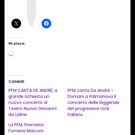
t
a
g
r
a
m
Mi piace:
C
a
r
i
Correlati
c
PFM CANTA DE ANDRÉ, a
PFM canta De André –
a
grande richiesta un
Domani a Palmanova il
nuovo concerto al
concerto delle leggende
m
Teatro Nuovo Giovanni
del progressive rock
e
da Udine
italiano
n
La PFM, Premiata
t
Forneria Marconi