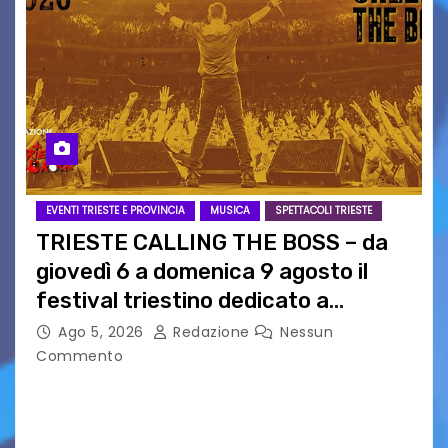
EVENTI TRIESTE E PROVINCIA
MUSICA
SPETTACOLI TRIESTE
TRIESTE CALLING THE BOSS – da
giovedì 6 a domenica 9 agosto il
festival triestino dedicato a
Springsteen
Ago 5, 2026
Redazione
Nessun
Commento
TRIESTE CALLING THE BOSS 2026
Quattordicesima Edizione Dal 6 al 9 agosto 2026
PIAZZA VERDI, SARTORIO, SAN GIUSTO,