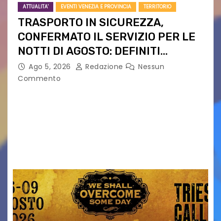
ATTUALITA'
EVENTI VENEZIA E PROVINCIA
TERRITORIO
TRASPORTO IN SICUREZZA,
CONFERMATO IL SERVIZIO PER LE
NOTTI DI AGOSTO: DEFINITI
PERCORSI, FERMATE E ORARIO
Ago 5, 2026
Redazione
Nessun
Commento
Venerdì 7 agosto la prima corsa, obiettivo
ridurre i rischi legati agli spostamenti notturni
Torna il servizio di trasporto notturno dedicato
ai collegamenti con i principali locali di
intrattenimento di…