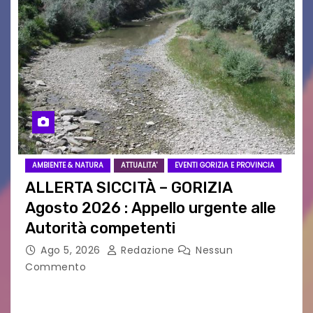
AMBIENTE & NATURA
ATTUALITA'
EVENTI GORIZIA E PROVINCIA
ALLERTA SICCITÀ – GORIZIA
Agosto 2026 : Appello urgente alle
Autorità competenti
Ago 5, 2026
Redazione
Nessun
Commento
Legambiente Gorizia APS e Legambiente
Monfalcone APS “Circolo Ignazio Zanutto”