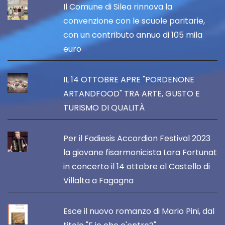
Il Comune di Silea rinnova la
convenzione con le scuole paritarie,
con un contributo annuo di 105 mila
euro
IL 14 OTTOBRE APRE "PORDENONE
ARTANDFOOD" TRA ARTE, GUSTO E
TURISMO DI QUALITÀ
Per il Fadiesis Accordion Festival 2023
la giovane fisarmonicista Lara Fortunat
in concerto il 14 ottobre al Castello di
Villalta a Fagagna
Esce il nuovo romanzo di Mario Pini, dal