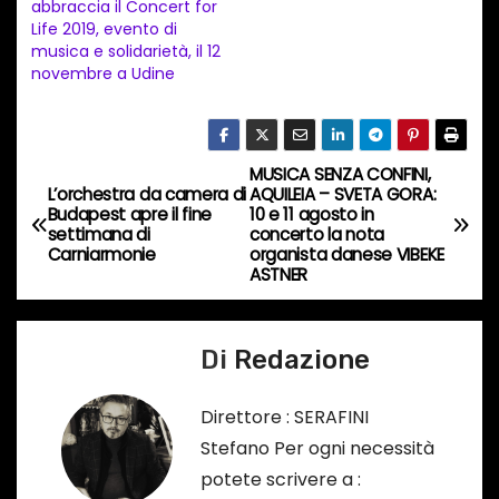
abbraccia il Concert for
o
Life 2019, evento di
i
musica e solidarietà, il 12
n
novembre a Udine
c
o
r
MUSICA SENZA CONFINI,
N
s
L’orchestra da camera di
AQUILEIA – SVETA GORA:
Budapest apre il fine
10 e 11 agosto in
a
o
settimana di
concerto la nota
Carniarmonie
organista danese VIBEKE
…
v
ASTNER
i
Di
Redazione
g
a
Direttore : SERAFINI
Stefano Per ogni necessità
z
potete scrivere a :