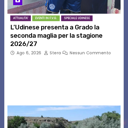
ATTUALITA'
EVENTI IN F.V.G.
SPECIALE UDINESE
L’Udinese presenta a Grado la
seconda maglia per la stagione
2026/27
Ago 6, 2026
Stera
Nessun Commento
GRADO – È stata la splendida cornice di Grado
a ospitare la presentazione della nuova
seconda maglia dell’Udinese per la stagione
2026/27. Un evento che ha richiamato
istituzioni, addetti ai…