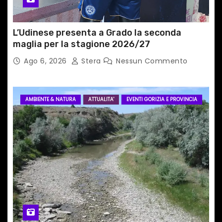
i
L’Udinese presenta a Grado la seconda
maglia per la stagione 2026/27
Ago 6, 2026
Stera
Nessun Commento
AMBIENTE & NATURA
ATTUALITA'
EVENTI GORIZIA E PROVINCIA