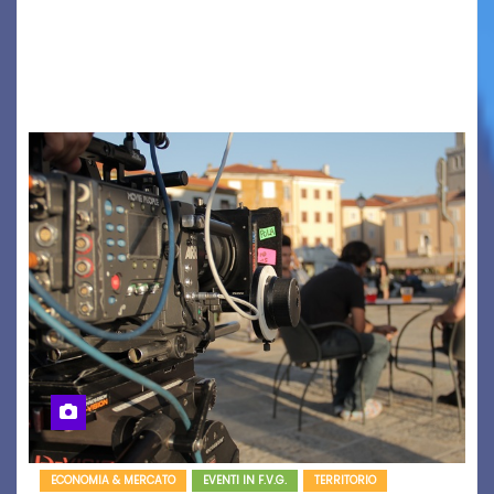
AUSONIA… BLOOD BROTHERS, LOVESICK DUO,
BOUND FOR GLORY, RENATO TAMMI, ANTHONY
BASSO,…
ECONOMIA & MERCATO
EVENTI IN F.V.G.
TERRITORIO