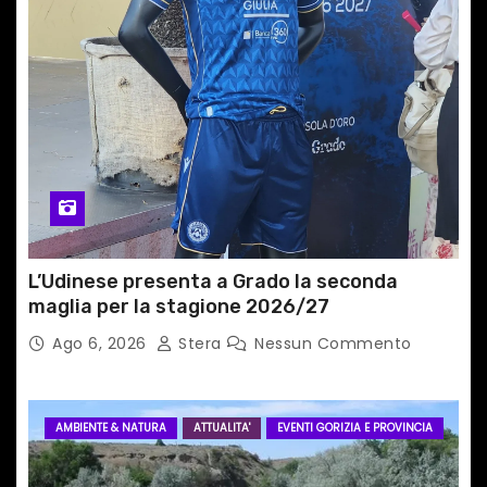
t
i
c
o
l
i
L’Udinese presenta a Grado la seconda
maglia per la stagione 2026/27
Ago 6, 2026
Stera
Nessun Commento
AMBIENTE & NATURA
ATTUALITA'
EVENTI GORIZIA E PROVINCIA