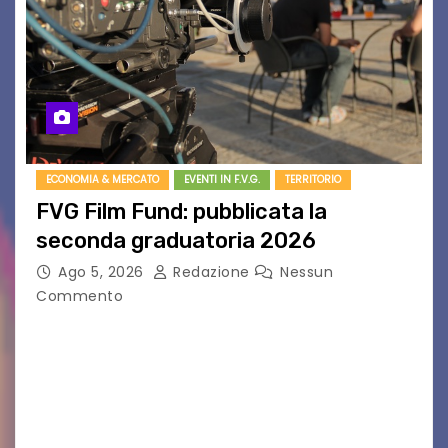
ECONOMIA & MERCATO
EVENTI IN F.V.G.
TERRITORIO
FVG Film Fund: pubblicata la
seconda graduatoria 2026
Ago 5, 2026
Redazione
Nessun
Commento
Aperta la terza e ultima call dell’anno per le
produzioni audiovisive Online gli esiti della
seconda finestra del Film Fund promosso dalla
Friuli Venezia Giulia Film Commission –
PromoTurismoFVG. Le…