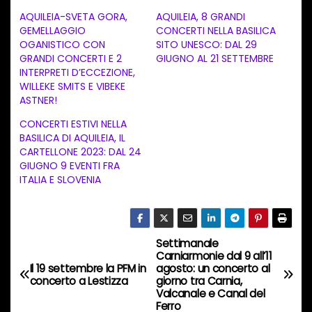
c
AQUILEIA-SVETA GORA,
AQUILEIA, 8 GRANDI
a
GEMELLAGGIO
CONCERTI NELLA BASILICA
OGANISTICO CON
SITO UNESCO: DAL 29
m
GRANDI CONCERTI E 2
GIUGNO AL 21 SETTEMBRE
e
INTERPRETI D’ECCEZIONE,
n
WILLEKE SMITS E VIBEKE
ASTNER!
t
CONCERTI ESTIVI NELLA
o
BASILICA DI AQUILEIA, IL
i
CARTELLONE 2023: DAL 24
n
GIUGNO 9 EVENTI FRA
ITALIA E SLOVENIA
c
o
r
s
Settimanale
N
Carniarmonie dal 9 all’11
o
Il 19 settembre la PFM in
agosto: un concerto al
a
…
concerto a Lestizza
giorno tra Carnia,
Valcanale e Canal del
v
Ferro