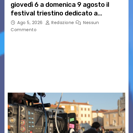
giovedì 6 a domenica 9 agosto il
festival triestino dedicato a
Springsteen
Ago 5, 2026
Redazione
Nessun
Commento
TRIESTE CALLING THE BOSS 2026
Quattordicesima Edizione Dal 6 al 9 agosto 2026
PIAZZA VERDI, SARTORIO, SAN GIUSTO,
AUSONIA… BLOOD BROTHERS, LOVESICK DUO,
BOUND FOR GLORY, RENATO TAMMI, ANTHONY
BASSO,…