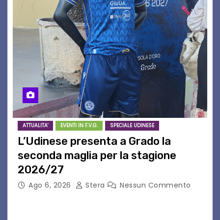
ATTUALITA'
EVENTI IN F.V.G.
SPECIALE UDINESE
L’Udinese presenta a Grado la
seconda maglia per la stagione
2026/27
Ago 6, 2026
Stera
Nessun Commento
GRADO – È stata la splendida cornice di Grado
a ospitare la presentazione della nuova