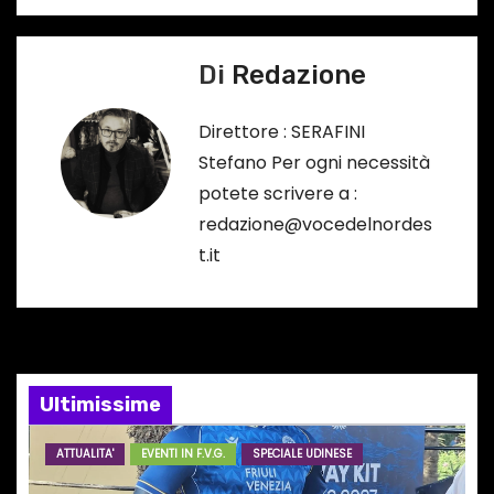
i
Di
Redazione
g
a
Direttore : SERAFINI
Stefano Per ogni necessità
z
potete scrivere a :
i
redazione@vocedelnordes
t.it
o
n
e
Ultimissime
a
r
ATTUALITA'
EVENTI IN F.V.G.
SPECIALE UDINESE