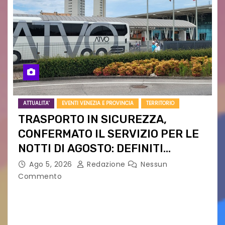
ATTUALITA'
EVENTI VENEZIA E PROVINCIA
TERRITORIO
TRASPORTO IN SICUREZZA,
CONFERMATO IL SERVIZIO PER LE
NOTTI DI AGOSTO: DEFINITI
PERCORSI, FERMATE E ORARIO
Ago 5, 2026
Redazione
Nessun
Commento
Venerdì 7 agosto la prima corsa, obiettivo
ridurre i rischi legati agli spostamenti notturni
Torna il servizio di trasporto notturno dedicato