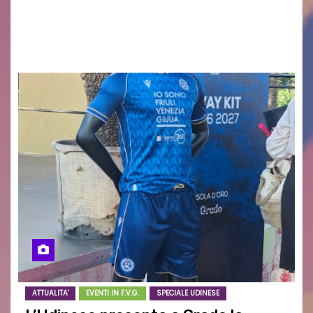
Forma del Calore” in Friuli Venezia Giulia
Partecipa anche tu: dal 3 al 31 agosto 2026,
ovunque ti trovi in…
ATTUALITA'
EVENTI IN F.V.G.
SPECIALE UDINESE