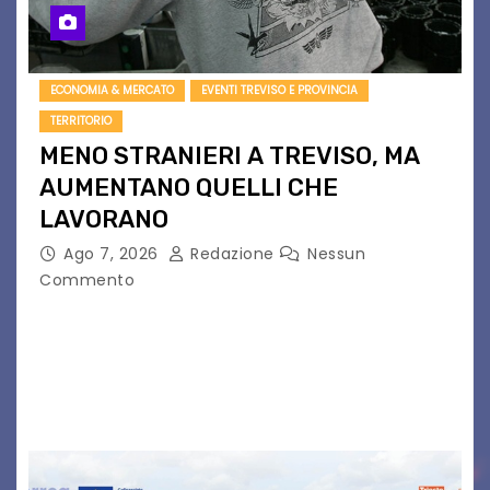
ECONOMIA & MERCATO
EVENTI TREVISO E PROVINCIA
TERRITORIO
MENO STRANIERI A TREVISO, MA
AUMENTANO QUELLI CHE
LAVORANO
Ago 7, 2026
Redazione
Nessun
Commento
Dal 2021 al 2025 la popolazione straniera è
scesa di 2.004 unità (- 2,2%), attestandosi a
90.106, pari al 10,2%, contro una media regionale
del 10,4%. Di questi 53.942 sono…