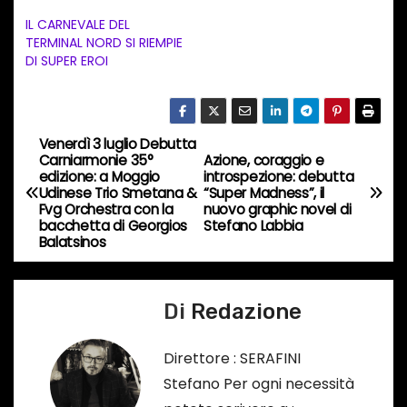
e
IL CARNEVALE DEL
TERMINAL NORD SI RIEMPIE
n
DI SUPER EROI
t
o
i
Venerdì 3 luglio Debutta
N
n
Carniarmonie 35°
Azione, coraggio e
c
edizione: a Moggio
introspezione: debutta
a
Udinese Trio Smetana &
“Super Madness”, il
o
Fvg Orchestra con la
nuovo graphic novel di
v
r
bacchetta di Georgios
Stefano Labbia
Balatsinos
s
i
o
g
…
Di
Redazione
a
Direttore : SERAFINI
z
Stefano Per ogni necessità