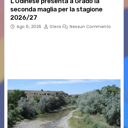
L’Udinese presenta a Grado la
seconda maglia per la stagione
2026/27
Ago 6, 2026
Stera
Nessun Commento
GRADO – È stata la splendida cornice di Grado
a ospitare la presentazione della nuova
seconda maglia dell’Udinese per la stagione
2026/27. Un evento che ha richiamato
istituzioni, addetti ai…