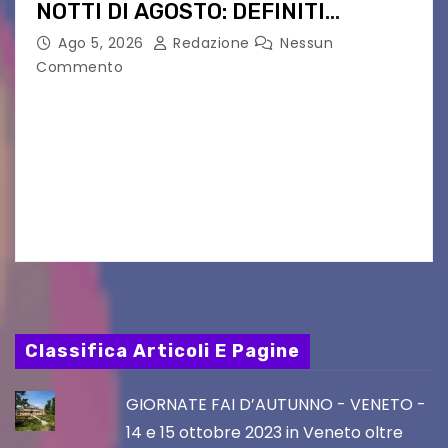
NOTTI DI AGOSTO: DEFINITI
PERCORSI, FERMATE E ORARIO
Ago 5, 2026
Redazione
Nessun
Commento
Venerdì 7 agosto la prima corsa, obiettivo
ridurre i rischi legati agli spostamenti notturni
Torna il servizio di trasporto notturno dedicato
ai collegamenti con i principali locali di
intrattenimento di…
Classifica Articoli E Pagine
GIORNATE FAI D’AUTUNNO - VENETO -
14 e 15 ottobre 2023 in Veneto oltre