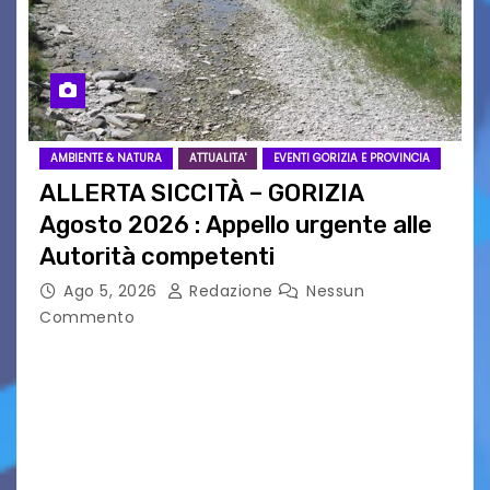
AMBIENTE & NATURA
ATTUALITA'
EVENTI GORIZIA E PROVINCIA
ALLERTA SICCITÀ – GORIZIA
Agosto 2026 : Appello urgente alle
Autorità competenti
Ago 5, 2026
Redazione
Nessun
Commento
Legambiente Gorizia APS e Legambiente
Monfalcone APS “Circolo Ignazio Zanutto”
desiderano attirare l’attenzione della
cittadinanza e delle Autorità competenti sulla
grave siccità che sta colpendo non solo le