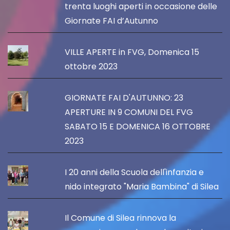
trenta luoghi aperti in occasione delle
Giornate FAI d’Autunno
VILLE APERTE in FVG, Domenica 15
ottobre 2023
GIORNATE FAI D'AUTUNNO: 23
APERTURE IN 9 COMUNI DEL FVG
SABATO 15 E DOMENICA 16 OTTOBRE
2023
I 20 anni della Scuola dell'infanzia e
nido integrato "Maria Bambina" di Silea
Il Comune di Silea rinnova la