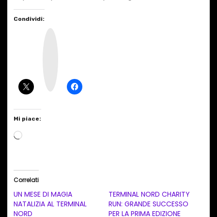
Condividi:
I
n
s
t
a
g
r
a
m
Mi piace:
C
a
r
i
Correlati
c
UN MESE DI MAGIA
TERMINAL NORD CHARITY
a
NATALIZIA AL TERMINAL
RUN: GRANDE SUCCESSO
NORD
PER LA PRIMA EDIZIONE
m