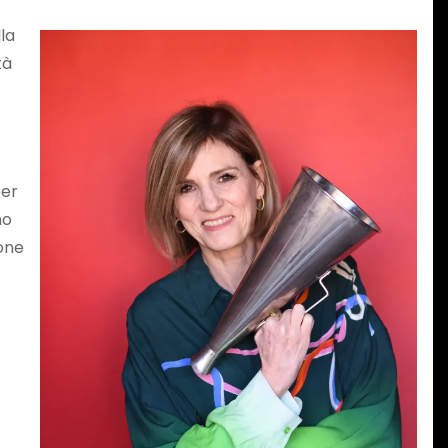
lla
tà
er
mo
ione