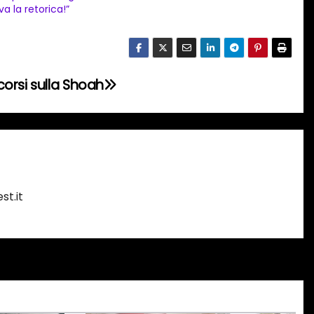
va la retorica!”
orsi sulla Shoah
st.it