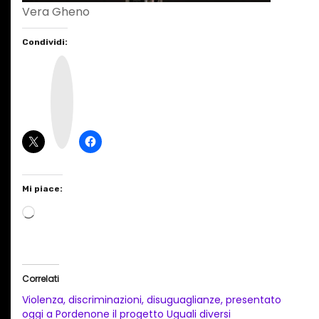
Vera Gheno
Condividi:
I
n
s
t
a
g
r
a
m
Mi piace:
C
a
r
i
Correlati
c
Violenza, discriminazioni, disuguaglianze, presentato
a
oggi a Pordenone il progetto Uguali diversi