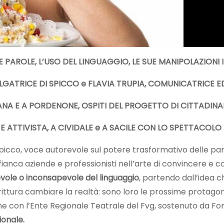
LE PAROLE, L’USO DEL LINGUAGGIO, LE SUE MANIPOLAZIONI 
LGATRICE DI SPICCO e FLAVIA TRUPIA, COMUNICATRICE
ANA E A PORDENONE, OSPITI DEL PROGETTO DI CITTADINA
 ATTIVISTA, A CIVIDALE e A SACILE CON LO SPETTACOLO
 spicco, voce autorevole sul potere trasformativo delle pa
nca aziende e professionisti nell’arte di convincere e c
ole o inconsapevole del linguaggio
, partendo dall’idea ch
irittura cambiare la realtà: sono loro le prossime protago
ne con l’Ente Regionale Teatrale del Fvg, sostenuto da F
zionale
.