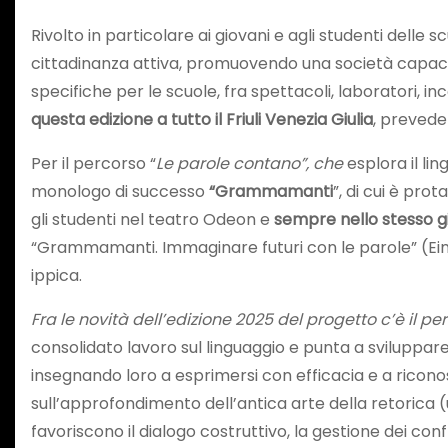
Rivolto in particolare ai giovani e agli studenti delle s
cittadinanza attiva, promuovendo una società capace di
specifiche per le scuole, fra spettacoli, laboratori, in
questa edizione a tutto il Friuli Venezia Giulia
, prevede
Per il percorso “
Le parole contano”, che
esplora il li
monologo di successo
“Grammamanti
”, di cui è pro
gli studenti nel teatro Odeon e
sempre nello stesso gio
“Grammamanti. Immaginare futuri con le parole” (Einau
ippica.
Fra le novità dell’edizione 2025 del progetto c’è il p
consolidato lavoro sul linguaggio e punta a sviluppar
insegnando loro a esprimersi con efficacia e a ricono
sull’approfondimento dell’antica arte della retorica 
favoriscono il dialogo costruttivo, la gestione dei con