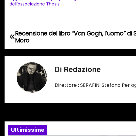
dell’associazione Thesis
m
e
n
t
Recensione del libro “Van Gogh, l’uomo” di
N
o
Moro
a
i
n
v
c
Di
Redazione
i
o
r
g
Direttore : SERAFINI Stefano Per 
s
a
o
…
z
i
Ultimissime