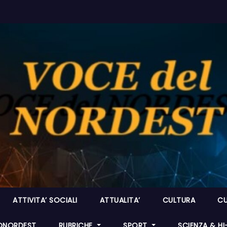
ATTIVITA’ SOCIALI
ATTUALITA’
CULTURA
CU
ONORDEST
RUBRICHE
SPORT
SCIENZA & H