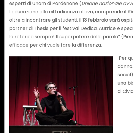
esperti di Unam di Pordenone (
Unione nazionale avvo
l’educazione alla cittadinanza attiva, comprende il
mo
oltre a incontrare gli studenti, il
13 febbraio sarà ospite
partner di Thesis per il festival Dedica. Autrice e s
la retorica sempre! Il superpotere della parola” (P
efficace per chi vuole fare la differenza.
Per qu
dannosi
social
una bi
di Civi