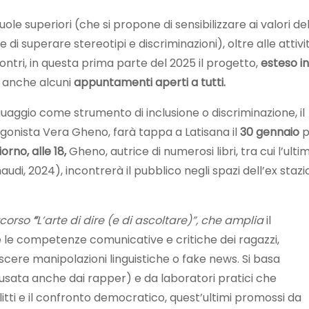
cuole superiori (che si propone di sensibilizzare ai valori de
 superare stereotipi e discriminazioni), oltre alle attivi
contri, in questa prima parte del 2025 il progetto,
esteso in
 anche alcuni
appuntamenti aperti a tutti.
nguaggio come strumento di inclusione o discriminazione, il
tagonista Vera Gheno, farà tappa a Latisana il
30 gennaio
p
rno, alle 18,
Gheno, autrice di numerosi libri, tra cui l’ulti
di, 2024), incontrerà il pubblico negli spazi dell’ex staz
ercorso
“
L’arte di dire (e di ascoltare)”, che amplia
il
e le competenze comunicative e critiche dei ragazzi,
scere manipolazioni linguistiche o fake news. Si basa
(usata anche dai rapper) e da laboratori pratici che
flitti e il confronto democratico, quest’ultimi promossi da