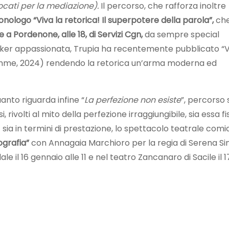
cati per la mediazione).
Il percorso, che rafforza inoltre
nologo “Viva la retorica! Il superpotere della parola”,
ch
 a Pordenone, alle 18, di Servizi Cgn,
da sempre special
peaker appassionata, Trupia ha recentemente pubblicato “
iemme, 2024) rendendo la retorica un’arma moderna ed
anto riguarda infine “
La perfezione non esiste
”, percorso
, rivolti al mito della perfezione irraggiungibile, sia essa 
) sia in termini di prestazione, lo spettacolo teatrale co
ografia”
con Annagaia Marchioro per la regia di Serena Sini
dale il 16 gennaio alle 11 e nel teatro Zancanaro di Sacile il 1