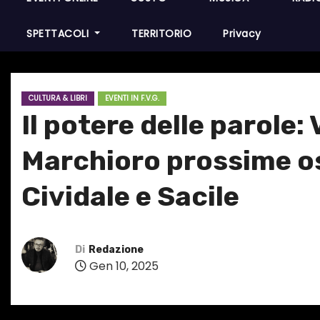
SPETTACOLI
TERRITORIO
Privacy
CULTURA & LIBRI
EVENTI IN F.V.G.
Il potere delle parole
Marchioro prossime osp
Cividale e Sacile
Di
Redazione
Gen 10, 2025