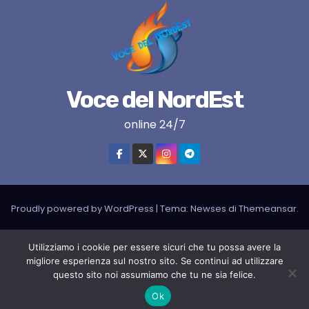
Voce del NordEst
online 24/7
Proudly powered by WordPress
|
Tema:
Newses
di
Themeansar
.
VNE su instagram
VNE su Twitter
VNE su FB
Blogger
Utilizziamo i cookie per essere sicuri che tu possa avere la
LIVE RADIO
RADIONORDEST
Il mio account
migliore esperienza sul nostro sito. Se continui ad utilizzare
questo sito noi assumiamo che tu ne sia felice.
SPORT FURLAN PAR FURLAN – In collaborazione con A.S.F.
Ok