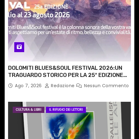
t
i
c
o
l
i
DOLOMITI BLUES&SOUL FESTIVAL 2026:UN
TRAGUARDO STORICO PER LA 25ª EDIZIONE
TRA LE CIME PATRIMONIO UNESCO
Ago 7, 2026
Redazione
Nessun Commento
CULTURA & LIBRI
IL RIFUGIO DEI LETTORI