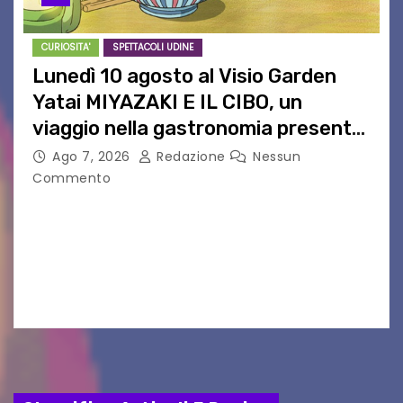
CURIOSITA'
SPETTACOLI UDINE
Lunedì 10 agosto al Visio Garden
Yatai MIYAZAKI E IL CIBO, un
viaggio nella gastronomia presente
nei film di Hayao Miyazaki!
Ago 7, 2026
Redazione
Nessun
Commento
UDINE – Continuano anche nel mese di agosto
al Visio Garden Yatai gli appuntamenti con la
cucina e la cultura giapponese a cura dello
chef giappo-italiano Sai Fukayama. Lunedì 10…