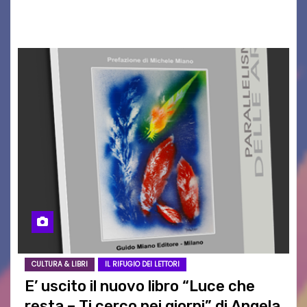
a far vibrare il cuore delle Dolomiti…
CULTURA & LIBRI
IL RIFUGIO DEI LETTORI
E’ uscito il nuovo libro “Luce che
resta – Ti cerco nei giorni” di Angela