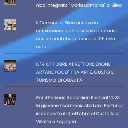
nido integrato "Maria Bambina" di Silea
Il Comune di Silea rinnova la
convenzione con le scuole paritarie,
con un contributo annuo di 105 mila
euro
IL 14 OTTOBRE APRE "PORDENONE
ARTANDFOOD" TRA ARTE, GUSTO E
TURISMO DI QUALITÀ
Per il Fadiesis Accordion Festival 2023
la giovane fisarmonicista Lara Fortunat
in concerto il 14 ottobre al Castello di
Villalta a Fagagna