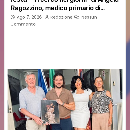
Ragozzino, medico primario di
Capua
Ago 7, 2026
Redazione
Nessun
Commento
GUIDO MIANO EDITORE NOVITÀ EDITORIALE È
uscito il libro di poesie e fotografie: LUCE CHE
RESTA – TI CERCO NEI GIORNI di ANGELA
RAGOZZINO Pubblicato il libro di poesie “Luce…