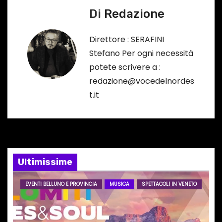
Di
Redazione
i
g
Direttore : SERAFINI
Stefano Per ogni necessità
a
potete scrivere a :
z
redazione@vocedelnordes
t.it
i
o
n
e
Ultimissime
a
EVENTI BELLUNO E PROVINCIA
MUSICA
SPETTACOLI IN VENETO
r