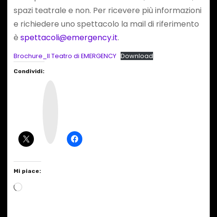
spazi teatrale e non. Per ricevere più informazioni
e richiedere uno spettacolo la mail di riferimento
è
spettacoli@emergency.it
.
Brochure_Il Teatro di EMERGENCY
Download
Condividi:
I
n
s
t
a
g
r
a
m
Mi piace:
C
a
r