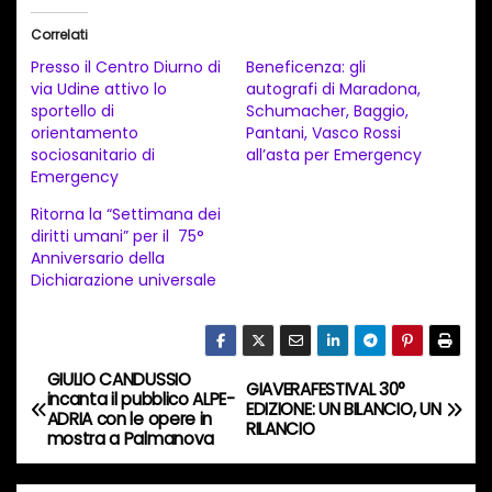
i
Correlati
c
Presso il Centro Diurno di
Beneficenza: gli
a
via Udine attivo lo
autografi di Maradona,
sportello di
Schumacher, Baggio,
m
orientamento
Pantani, Vasco Rossi
e
sociosanitario di
all’asta per Emergency
n
Emergency
t
Ritorna la “Settimana dei
diritti umani” per il 75°
o
Anniversario della
i
Dichiarazione universale
n
c
o
GIULIO CANDUSSIO
N
GIAVERAFESTIVAL 30°
r
incanta il pubblico ALPE-
EDIZIONE: UN BILANCIO, UN
ADRIA con le opere in
s
a
RILANCIO
mostra a Palmanova
o
v
…