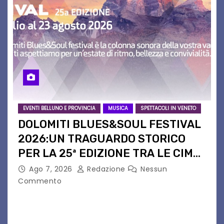
EVENTI BELLUNO E PROVINCIA
MUSICA
SPETTACOLI IN VENETO
DOLOMITI BLUES&SOUL FESTIVAL
2026:UN TRAGUARDO STORICO
PER LA 25ª EDIZIONE TRA LE CIME
PATRIMONIO UNESCO
Ago 7, 2026
Redazione
Nessun
Commento
Il Dolomiti Blues&Soul Festival celebra nel 2026
un traguardo leggendario: la sua 25ª edizione.
Un quarto di secolo di grande musica che torna