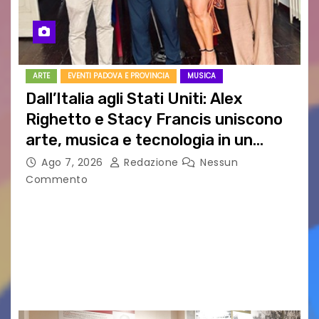
ARTE
EVENTI PADOVA E PROVINCIA
MUSICA
Dall’Italia agli Stati Uniti: Alex
Righetto e Stacy Francis uniscono
arte, musica e tecnologia in un
nuovo progetto internazionale”
Ago 7, 2026
Redazione
Nessun
Commento
Vigonza (Padova), 7 agosto 2026 – Arte
contemporanea, musica internazionale, Made
in Italy e nuove generazioni si sono incontrati
oggi a Vigonza in occasione di un importante
confronto istituzionale dedicato…