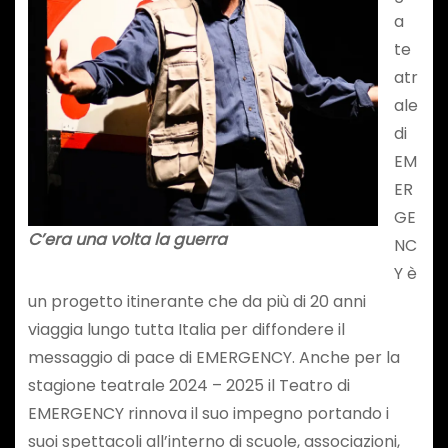
a
te
atr
ale
di
EM
ER
GE
C’era una volta la guerra
NC
Y è
un progetto itinerante che da più di 20 anni
viaggia lungo tutta Italia per diffondere il
messaggio di pace di EMERGENCY. Anche per la
stagione teatrale 2024 – 2025 il Teatro di
EMERGENCY rinnova il suo impegno portando i
suoi spettacoli all’interno di scuole, associazioni,