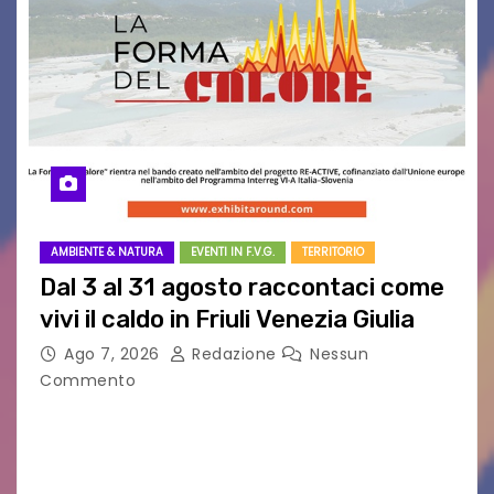
AMBIENTE & NATURA
EVENTI IN F.V.G.
TERRITORIO
Dal 3 al 31 agosto raccontaci come
vivi il caldo in Friuli Venezia Giulia
Ago 7, 2026
Redazione
Nessun
Commento
Al via la raccolta dei dati per il progetto “La
Forma del Calore” in Friuli Venezia Giulia
Partecipa anche tu: dal 3 al 31 agosto 2026,