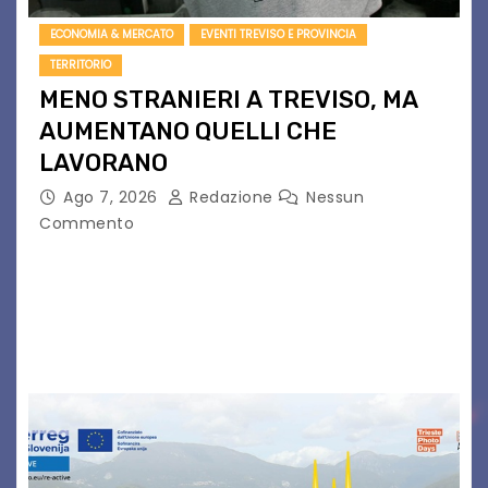
ECONOMIA & MERCATO
EVENTI TREVISO E PROVINCIA
TERRITORIO
MENO STRANIERI A TREVISO, MA
AUMENTANO QUELLI CHE
LAVORANO
Ago 7, 2026
Redazione
Nessun
Commento
Dal 2021 al 2025 la popolazione straniera è
scesa di 2.004 unità (- 2,2%), attestandosi a
90.106, pari al 10,2%, contro una media regionale
del 10,4%. Di questi 53.942 sono…