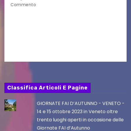
Commento
Venerdì 7 agosto la prima corsa, obiettivo
ridurre i rischi legati agli spostamenti notturni
Torna il servizio di trasporto notturno dedicato
ai collegamenti con i principali locali di
intrattenimento di…
Classifica Articoli E Pagine
GIORNATE FAI D’AUTUNNO - VENETO -
14 e 15 ottobre 2023 in Veneto oltre
trenta luoghi aperti in occasione delle
Giornate FAI d’Autunno