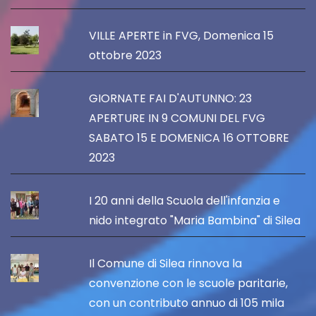
VILLE APERTE in FVG, Domenica 15
ottobre 2023
GIORNATE FAI D'AUTUNNO: 23
APERTURE IN 9 COMUNI DEL FVG
SABATO 15 E DOMENICA 16 OTTOBRE
2023
I 20 anni della Scuola dell'infanzia e
nido integrato "Maria Bambina" di Silea
Il Comune di Silea rinnova la
convenzione con le scuole paritarie,
con un contributo annuo di 105 mila