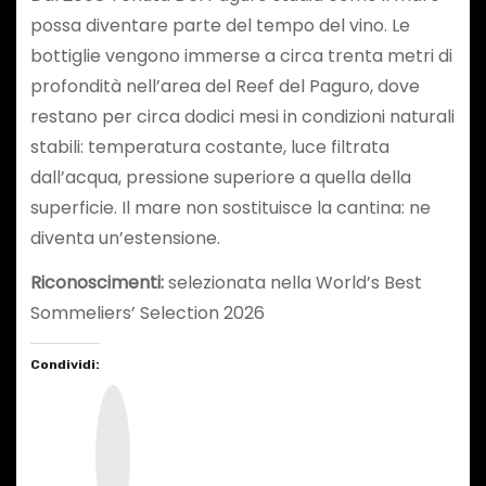
possa diventare parte del tempo del vino. Le
bottiglie vengono immerse a circa trenta metri di
profondità nell’area del Reef del Paguro, dove
restano per circa dodici mesi in condizioni naturali
stabili: temperatura costante, luce filtrata
dall’acqua, pressione superiore a quella della
superficie. Il mare non sostituisce la cantina: ne
diventa un’estensione.
Riconoscimenti:
selezionata nella World’s Best
Sommeliers’ Selection 2026
Condividi:
I
n
s
t
a
g
r