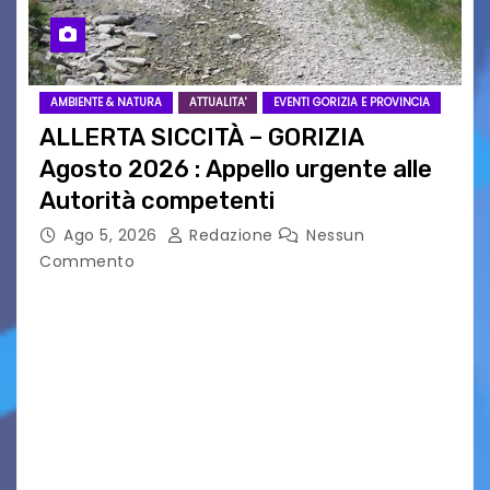
AMBIENTE & NATURA
ATTUALITA'
EVENTI GORIZIA E PROVINCIA
ALLERTA SICCITÀ – GORIZIA
Agosto 2026 : Appello urgente alle
Autorità competenti
Ago 5, 2026
Redazione
Nessun
Commento
Legambiente Gorizia APS e Legambiente
Monfalcone APS “Circolo Ignazio Zanutto”
desiderano attirare l’attenzione della
cittadinanza e delle Autorità competenti sulla
grave siccità che sta colpendo non solo le
campagne e…