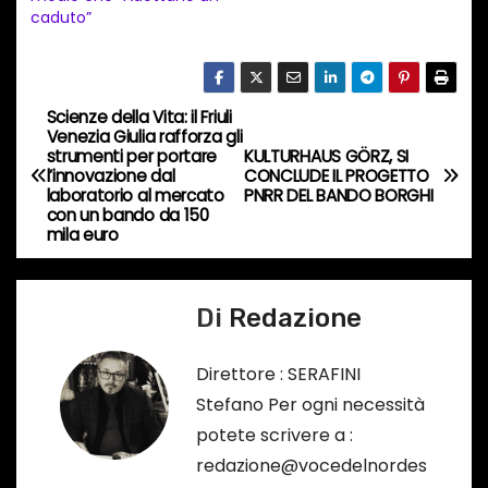
n
caduto”
c
o
r
Scienze della Vita: il Friuli
N
s
Venezia Giulia rafforza gli
strumenti per portare
KULTURHAUS GÖRZ, SI
a
o
l’innovazione dal
CONCLUDE IL PROGETTO
laboratorio al mercato
PNRR DEL BANDO BORGHI
…
v
con un bando da 150
mila euro
i
g
Di
Redazione
a
Direttore : SERAFINI
z
Stefano Per ogni necessità
potete scrivere a :
i
redazione@vocedelnordes