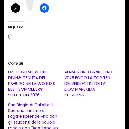
a
m
Mi piace:
C
a
r
i
Correlati
c
DAL FONDALE AL FINE
VERMENTINO GRAND PRIX
a
DINING: TENUTA DEL
2026:ECCO LA TOP TEN
PAGURO NELLA WORLD’S
DEI VERMENTINI DELLA
m
BEST SOMMELIERS’
DOC MAREMMA
e
SELECTION 2026
TOSCANA
n
San Biagio di Callalta: Il
t
Sacrario militare di
Fagarè riprende vita con
o
gli studenti delle scuole
i
medie che “Adottano un