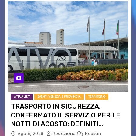
ATTUALITA'
EVENTI VENEZIA E PROVINCIA
TERRITORIO
TRASPORTO IN SICUREZZA,
CONFERMATO IL SERVIZIO PER LE
NOTTI DI AGOSTO: DEFINITI
PERCORSI, FERMATE E ORARIO
Ago 5, 2026
Redazione
Nessun