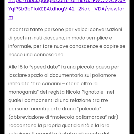
https://docs.google.com/forms/d/1FWWVyCvyxA
YqlPSbBbT1oKEBAtdhogVl42_2Nab_VDA/viewfor
m
Incontra tante persone per veloci conversazioni
di pochi minuti ciascuna, in modo semplice e
informale, per fare nuove conoscenze e capire se
nasce una connessione.
Alle 18 lo “speed date” fa una piccola pausa per
lasciare spazio al documentario sul poliamore
intitolato “Tre canarini – storie oltre la
monogamia” del regista Nicola Pignatale , nel
quale i componenti di una relazione tra tre
persone facenti parte di una “polecola”
(abbreviazione di “molecola poliamorosa” ndr)
raccontano la propria quotidianità e la loro
relazione. Il progetto è stato sviluppato dal