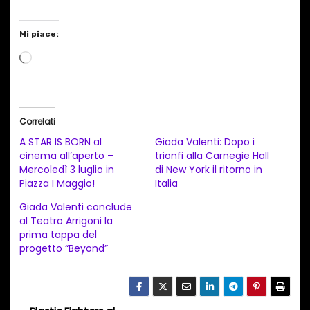
Mi piace:
C
a
r
i
Correlati
c
A STAR IS BORN al
Giada Valenti: Dopo i
a
cinema all’aperto –
trionfi alla Carnegie Hall
Mercoledì 3 luglio in
di New York il ritorno in
m
Piazza I Maggio!
Italia
e
Giada Valenti conclude
n
al Teatro Arrigoni la
t
prima tappa del
progetto “Beyond”
o
i
n
c