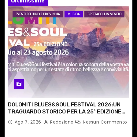
Ultimissime
a
EVENTI BELLUNO E PROVINCIA
MUSICA
SPETTACOLI IN VENETO
r
t
i
c
o
l
i
DOLOMITI BLUES&SOUL FESTIVAL 2026:UN
TRAGUARDO STORICO PER LA 25ª EDIZIONE
TRA LE CIME PATRIMONIO UNESCO
Ago 7, 2026
Redazione
Nessun Commento