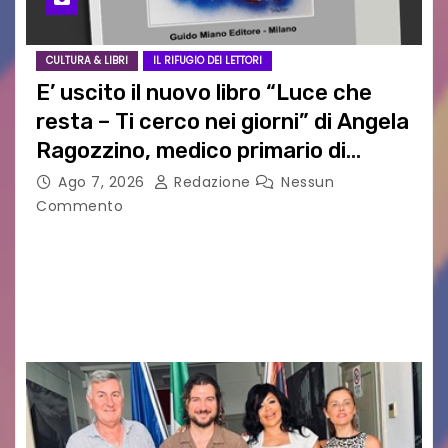
CULTURA & LIBRI
IL RIFUGIO DEI LETTORI
E’ uscito il nuovo libro “Luce che
resta – Ti cerco nei giorni” di Angela
Ragozzino, medico primario di
Capua
Ago 7, 2026
Redazione
Nessun
Commento
GUIDO MIANO EDITORE NOVITÀ EDITORIALE È
uscito il libro di poesie e fotografie: LUCE CHE
RESTA – TI CERCO NEI GIORNI di ANGELA
RAGOZZINO Pubblicato il libro di poesie “Luce…