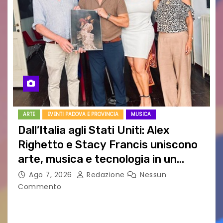
ARTE
EVENTI PADOVA E PROVINCIA
MUSICA
Dall’Italia agli Stati Uniti: Alex
Righetto e Stacy Francis uniscono
arte, musica e tecnologia in un
nuovo progetto internazionale”
Ago 7, 2026
Redazione
Nessun
Commento
Vigonza (Padova), 7 agosto 2026 – Arte
contemporanea, musica internazionale, Made