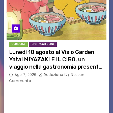
CURIOSITA'
SPETTACOLI UDINE
Lunedì 10 agosto al Visio Garden
Yatai MIYAZAKI E IL CIBO, un
viaggio nella gastronomia presente
nei film di Hayao Miyazaki!
Ago 7, 2026
Redazione
Nessun
Commento
UDINE – Continuano anche nel mese di agosto
al Visio Garden Yatai gli appuntamenti con la
cucina e la cultura giapponese a cura dello
chef giappo-italiano Sai Fukayama. Lunedì 10…