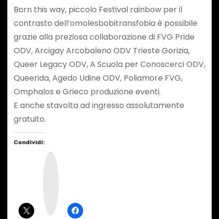
Born this way, piccolo Festival rainbow per il
contrasto dell’omolesbobitransfobia è possibile
grazie alla preziosa collaborazione di FVG Pride
ODV, Arcigay Arcobaleno ODV Trieste Gorizia,
Queer Legacy ODV, A Scuola per Conoscerci ODV,
Queerida, Agedo Udine ODV, Poliamore FVG,
Omphalos e Grieco produzione eventi.
E anche stavolta ad ingresso assolutamente
gratuito.
Condividi:
I
n
s
t
a
g
r
a
m