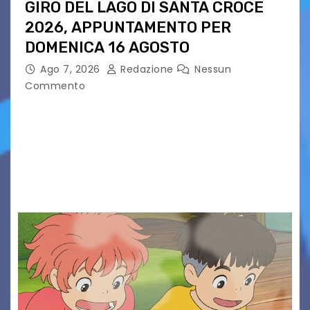
GIRO DEL LAGO DI SANTA CROCE
2026, APPUNTAMENTO PER
DOMENICA 16 AGOSTO
Ago 7, 2026
Redazione
Nessun
Commento
Presentato ufficialmente l’evento solidaristico
proposto dal Comitato Alpago 2 Ruote &
Solidarietà, il cui ricavato andrà a Via di Natale,
Associazione Cucchini e Alpago Solidale. Sulla
maglietta, realizzata dall’artista Maria…