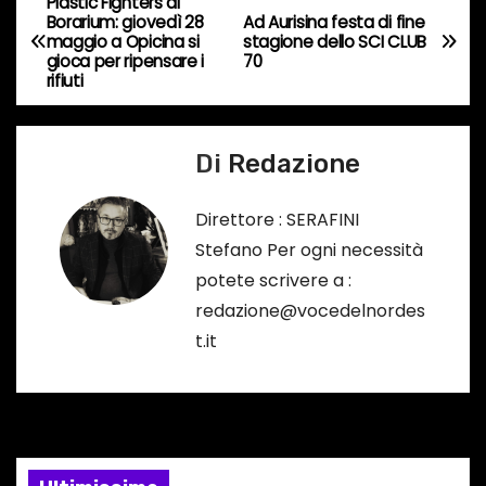
Plastic Fighters al
N
Borarium: giovedì 28
Ad Aurisina festa di fine
o
maggio a Opicina si
stagione dello SCI CLUB
a
r
gioca per ripensare i
70
rifiuti
s
v
o
i
…
Di
Redazione
g
Direttore : SERAFINI
a
Stefano Per ogni necessità
potete scrivere a :
z
redazione@vocedelnordes
i
t.it
o
n
e