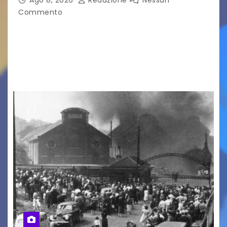
Ago 8, 2026
Redazione
Nessun
Commento
LA MIA FAMIGLIA A TAIPEI Domenica 9 agosto al
cinema all’aperto delgiardino Loris Fortuna un
racconto teneroe delicato che scalda il cuore!
UDINE – Domenica 9 agosto alle 21.15 torna…