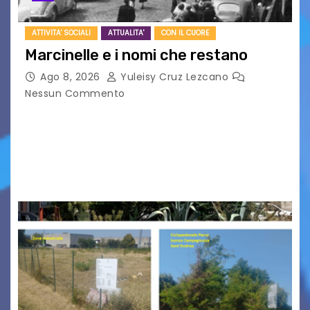
ATTIVITA' SOCIALI
ATTUALITA'
CON IL CUORE
Marcinelle e i nomi che restano
Ago 8, 2026
Yuleisy Cruz Lezcano
Nessun Commento
Tizio, Caio, Sempronio… e poi ancora un nome,
poi un altro, si forma un elenco lungo dal quale i
nomi scappano, scivolano fuori dalla pagina, la
carta che non basta…