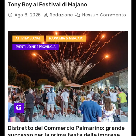
Tony Boy al Festival di Majano
Ago 8, 2026
Redazione
Nessun Commento
ATTIVITA' SOCIALI
ECONOMIA & MERCATO
EVENTI UDINE E PROVINCIA
Distretto del Commercio Palmarino: grande
successo per la prima festa delle imprese