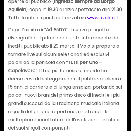
aperte al pubblico (
ingresso sempre da Borgo
Aquileia
) dopo le
19.30
e inizio spettacolo alle
21.30
.
Tutte le info e i punti autorizzati su
www.azalea.it
.
Dopo l’uscita di “
Ad Astra
”, il nuovo progetto
discografico, il primo composto interamente da
inediti, pubblicato il 29 marzo, Il Volo si prepara a
tornare live sul alcuni selezionati ed esclusivi
palchi della penisola con “
Tutti per Uno –
Capolavoro
”. Il trio più famoso al mondo ha
deciso così di festeggiare con il pubblico italiano i
15 anni di carriera e di lunga amicizia, portando sul
palco i nuovi brani del primo disco di inediti e i più
grandi successi della tradizione musicale italiana
e quelli del proprio repertorio, mostrando le
molteplici sfaccettature dell’evoluzione artistica
dei suoi singoli componenti.