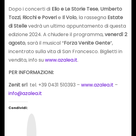
Dopo i concerti di
Elio e Le Storie Tese
,
Umberto
Tozzi
,
Ricchi e Poveri
e
Il Volo
, la rassegna
Estate
di Stelle
vedrà un ultimo appuntamento di questa
edizione 2024. A chiudere il programma,
venerdì 2
agosto
, sarà il musical “
Forza Venite Gente
”,
incentrato sulla vita di San Francesco. Biglietti in
vendita, info su
www.azalea.it
.
PER INFORMAZIONI:
Zenit srl
tel. +39 0431 510393 –
www.azalea.it
–
info@azalea.it
Condividi:
I
n
s
t
a