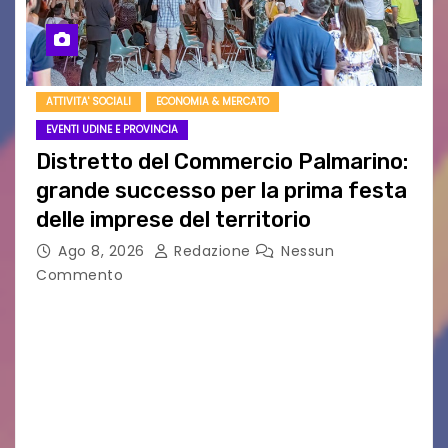
ATTIVITA' SOCIALI
ECONOMIA & MERCATO
EVENTI UDINE E PROVINCIA
Distretto del Commercio Palmarino:
grande successo per la prima festa
delle imprese del territorio
Ago 8, 2026
Redazione
Nessun
Commento
Sommariva: «Una serata che ha restituito il
valore di chi ogni giorno costruisce il Palmarino
con passione, ricerca e lavoro» PALMANOVA, 8
AGOSTO 2026 – È andata oltre ogni
aspettativa…