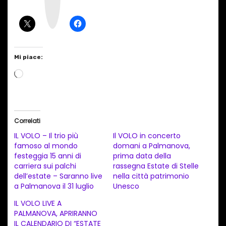
g
r
a
m
Mi piace:
C
a
r
i
Correlati
c
IL VOLO – Il trio più
Il VOLO in concerto
a
famoso al mondo
domani a Palmanova,
festeggia 15 anni di
prima data della
m
carriera sui palchi
rassegna Estate di Stelle
e
dell’estate – Saranno live
nella città patrimonio
n
a Palmanova il 31 luglio
Unesco
t
IL VOLO LIVE A
PALMANOVA, APRIRANNO
o
IL CALENDARIO DI “ESTATE