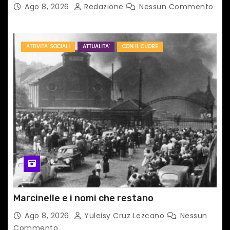
TAIPEI
Ago 8, 2026
Redazione
Nessun Commento
ATTIVITA' SOCIALI
ATTUALITA'
CON IL CUORE
Marcinelle e i nomi che restano
Ago 8, 2026
Yuleisy Cruz Lezcano
Nessun
Commento