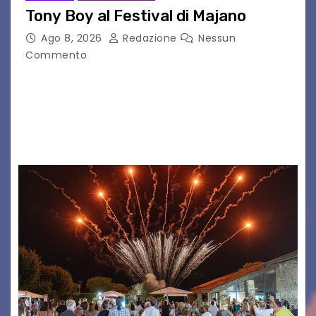
Tony Boy al Festival di Majano
Ago 8, 2026
Redazione
Nessun
Commento
Il 7 agosto 2026, il tour estivo di Tony Boy
(ragazzo del 1999 nato a Padova, il cui vero
nome è Antonio Hueber) ha fatto tappa al
Festival di Majano.…