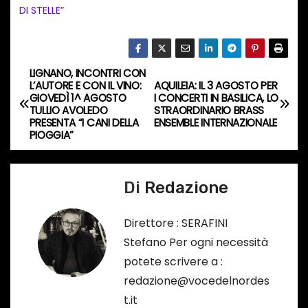
i
DI STELLE”
n
c
o
LIGNANO, INCONTRI CON
N
r
L’AUTORE E CON IL VINO:
AQUILEIA: IL 3 AGOSTO PER
GIOVEDÌ 1^ AGOSTO
I CONCERTI IN BASILICA, LO
s
a
TULLIO AVOLEDO
STRAORDINARIO BRASS
o
PRESENTA “I CANI DELLA
ENSEMBLE INTERNAZIONALE
v
PIOGGIA”
…
i
Di
Redazione
g
a
Direttore : SERAFINI
Stefano Per ogni necessità
z
potete scrivere a :
i
redazione@vocedelnordes
t.it