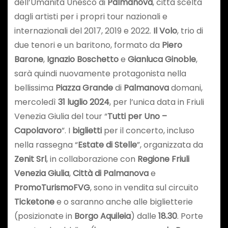
dell’Umanità Unesco di
Palmanova
, città scelta
dagli artisti per i propri tour nazionali e
internazionali del 2017, 2019 e 2022.
Il Volo
, trio di
due tenori e un baritono, formato da
Piero
Barone
,
Ignazio Boschetto
e
Gianluca Ginoble
,
sarà quindi nuovamente protagonista nella
bellissima
Piazza Grande
di
Palmanova
domani,
mercoledì
31 luglio 2024
, per l’unica data in Friuli
Venezia Giulia del tour “
Tutti per Uno –
Capolavoro
”. I
biglietti
per il concerto, incluso
nella rassegna “
Estate di Stelle
”, organizzata da
Zenit Srl
, in collaborazione con
Regione Friuli
Venezia Giulia
,
Città di Palmanova
e
PromoTurismoFVG
, sono in vendita
sul circuito
Ticketone
e o saranno anche alle biglietterie
(posizionate in
Borgo Aquileia
) dalle
18.30
. Porte