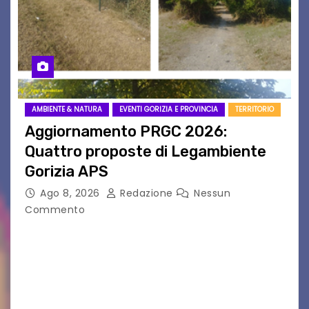
AMBIENTE & NATURA
EVENTI GORIZIA E PROVINCIA
TERRITORIO
Aggiornamento PRGC 2026:
Quattro proposte di Legambiente
Gorizia APS
Ago 8, 2026
Redazione
Nessun
Commento
Il 25 luglio scadeva la possibilità di fare delle
osservazioni al PRGC di Gorizia in fase di
aggiornamento. Le 4 proposte di Legambiente
Gorizia APS In occasione dell’aggiornamento
del Piano…