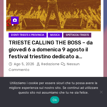
EVENTI TRIESTE E PROVINCIA
MUSICA
SPETTACOLI TRIESTE
TRIESTE CALLING THE BOSS – da
giovedì 6 a domenica 9 agosto il
festival triestino dedicato a
Springsteen
Ago 5, 2026
Redazione
Nessun
Commento
TRIESTE CALLING THE BOSS 2026
Quattordicesima Edizione Dal 6 al 9 agosto 2026
Utilizziamo i cookie per essere sicuri che tu possa avere la
migliore esperienza sul nostro sito. Se continui ad utilizzare
PIAZZA VERDI, SARTORIO, SAN GIUSTO,
questo sito noi assumiamo che tu ne sia felice.
AUSONIA… BLOOD BROTHERS, LOVESICK DUO,
Ok
BOUND FOR GLORY, RENATO TAMMI, ANTHONY