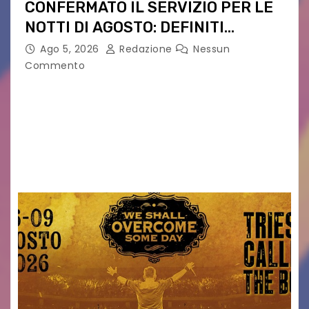
CONFERMATO IL SERVIZIO PER LE
NOTTI DI AGOSTO: DEFINITI
PERCORSI, FERMATE E ORARIO
Ago 5, 2026
Redazione
Nessun
Commento
Venerdì 7 agosto la prima corsa, obiettivo
ridurre i rischi legati agli spostamenti notturni
Torna il servizio di trasporto notturno dedicato
ai collegamenti con i principali locali di
intrattenimento di…