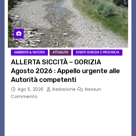
AMBIENTE & NATURA
ATTUALITA'
EVENTI GORIZIA E PROVINCIA
ALLERTA SICCITÀ – GORIZIA
Agosto 2026 : Appello urgente alle
Autorità competenti
Ago 5, 2026
Redazione
Nessun
Commento
Legambiente Gorizia APS e Legambiente
Monfalcone APS “Circolo Ignazio Zanutto”
desiderano attirare l’attenzione della
cittadinanza e delle Autorità competenti sulla