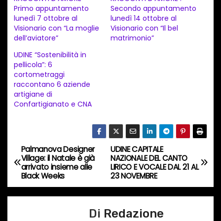
Primo appuntamento
Secondo appuntamento
m
lunedì 7 ottobre al
lunedì 14 ottobre al
e
Visionario con “La moglie
Visionario con “Il bel
n
dell’aviatore”
matrimonio”
t
UDINE “Sostenibilità in
pellicola”: 6
o
cortometraggi
i
raccontano 6 aziende
n
artigiane di
Confartigianato e CNA
c
o
r
s
Palmanova Designer
UDINE CAPITALE
N
Village: il Natale è già
NAZIONALE DEL CANTO
o
arrivato insieme alle
LIRICO E VOCALE DAL 21 AL
a
…
Black Weeks
23 NOVEMBRE
v
Di
Redazione
i