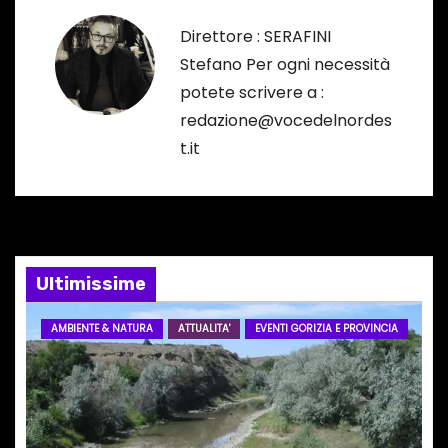
g
Direttore : SERAFINI
Stefano Per ogni necessità
a
potete scrivere a :
z
redazione@vocedelnordes
t.it
i
o
n
e
Ultimissime
a
AMBIENTE & NATURA
ATTUALITA'
EVENTI GORIZIA E PROVINCIA
r
t