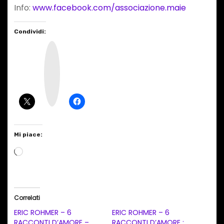
Info:
www.facebook.com/associazione.maie
Condividi:
I
n
s
t
a
g
r
a
m
Mi piace:
C
a
r
i
Correlati
c
ERIC ROHMER – 6
ERIC ROHMER – 6
a
RACCONTI D’AMORE –
RACCONTI D’AMORE :