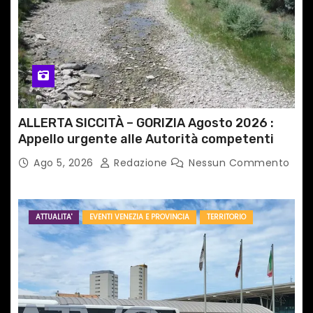
i
c
o
l
i
ALLERTA SICCITÀ – GORIZIA Agosto 2026 :
Appello urgente alle Autorità competenti
Ago 5, 2026
Redazione
Nessun Commento
ATTUALITA'
EVENTI VENEZIA E PROVINCIA
TERRITORIO