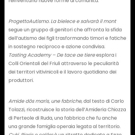
reinventano nuove forme di comunità.
ProgettoAutismo. La bielece e salvarà il mont
segue un gruppo di genitori che affronta la sfida
dell’autismo dei figli trasformando timori e fatiche
in sostegno reciproco e azione condivisa.
Tasting Academy – De tace ae tiere
esplora i
Colli Orientali del Friuli attraverso le peculiarità
dei territori vitivinicoli e il lavoro quotidiano dei
produttori.
Amide dôs maris, une fabriche
, dal testo di Carlo
Tolazzi, ricostruisce la storia dell’Amideria Chiozza
di Perteole di Ruda, una fabbrica che fu anche
una grande famiglia operaia legata al territorio.
Cuki. Pieris e colôrs
è un ritratto dedicato a Enzo