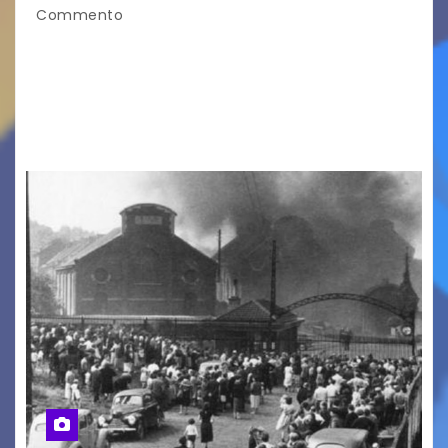
Commento
LA MIA FAMIGLIA A TAIPEI Domenica 9 agosto al
cinema all’aperto delgiardino Loris Fortuna un
racconto teneroe delicato che scalda il cuore!
UDINE – Domenica 9 agosto alle 21.15 torna…