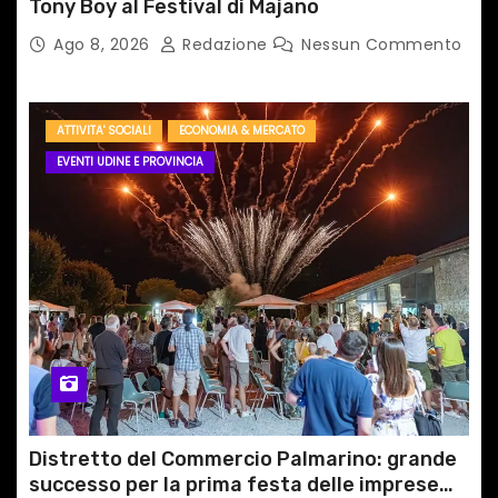
Tony Boy al Festival di Majano
i
Ago 8, 2026
Redazione
Nessun Commento
ATTIVITA' SOCIALI
ECONOMIA & MERCATO
EVENTI UDINE E PROVINCIA
Distretto del Commercio Palmarino: grande
successo per la prima festa delle imprese