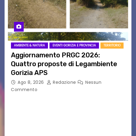
AMBIENTE & NATURA
EVENTI GORIZIA E PROVINCIA
TERRITORIO
Aggiornamento PRGC 2026:
Quattro proposte di Legambiente
Gorizia APS
Ago 8, 2026
Redazione
Nessun
Commento
Il 25 luglio scadeva la possibilità di fare delle
osservazioni al PRGC di Gorizia in fase di
aggiornamento. Le 4 proposte di Legambiente
Gorizia APS In occasione dell’aggiornamento
del Piano…