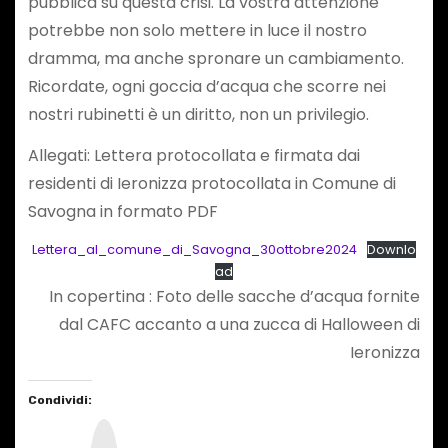
pubblica su questa crisi. La vostra attenzione
potrebbe non solo mettere in luce il nostro
dramma, ma anche spronare un cambiamento.
Ricordate, ogni goccia d’acqua che scorre nei
nostri rubinetti è un diritto, non un privilegio.
Allegati: Lettera protocollata e firmata dai
residenti di Ieronizza protocollata in Comune di
Savogna in formato PDF
Lettera_al_comune_di_Savogna_30ottobre2024
Downlo
ad
In copertina : Foto delle sacche d’acqua fornite
dal CAFC accanto a una zucca di Halloween di
Ieronizza
Condividi:
I
n