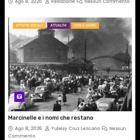
Ago 8, 2026
Redazione
Nessun Commento
ATTIVITA' SOCIALI
ATTUALITA'
CON IL CUORE
Marcinelle e i nomi che restano
Ago 8, 2026
Yuleisy Cruz Lezcano
Nessun
Commento