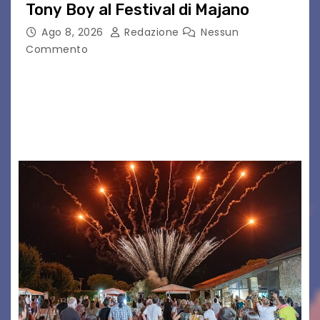
Tony Boy al Festival di Majano
Ago 8, 2026
Redazione
Nessun
Commento
Il 7 agosto 2026, il tour estivo di Tony Boy
(ragazzo del 1999 nato a Padova, il cui vero
nome è Antonio Hueber) ha fatto tappa al
Festival di Majano.…