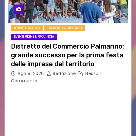
ATTIVITA' SOCIALI
ECONOMIA & MERCATO
EVENTI UDINE E PROVINCIA
Distretto del Commercio Palmarino:
grande successo per la prima festa
delle imprese del territorio
Ago 8, 2026
Redazione
Nessun
Commento
Sommariva: «Una serata che ha restituito il
valore di chi ogni giorno costruisce il Palmarino
con passione, ricerca e lavoro» PALMANOVA, 8
AGOSTO 2026 – È andata oltre ogni
aspettativa…