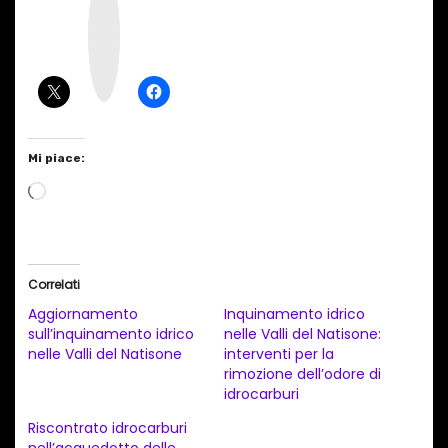
s
t
a
g
r
a
m
Mi piace:
C
a
r
i
Correlati
c
Aggiornamento
Inquinamento idrico
a
sull’inquinamento idrico
nelle Valli del Natisone:
nelle Valli del Natisone
interventi per la
m
rimozione dell’odore di
e
idrocarburi
n
Riscontrato idrocarburi
t
nell’acquedotto delle