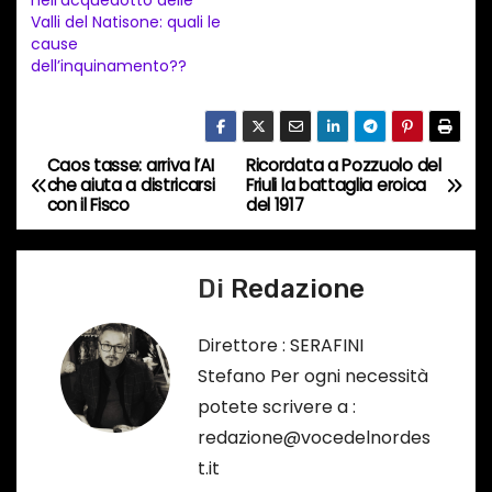
Valli del Natisone: quali le
o
cause
i
dell’inquinamento??
n
c
o
Caos tasse: arriva l’AI
Ricordata a Pozzuolo del
N
r
che aiuta a districarsi
Friuli la battaglia eroica
con il Fisco
del 1917
s
a
o
v
…
Di
Redazione
i
Direttore : SERAFINI
g
Stefano Per ogni necessità
a
potete scrivere a :
redazione@vocedelnordes
z
t.it