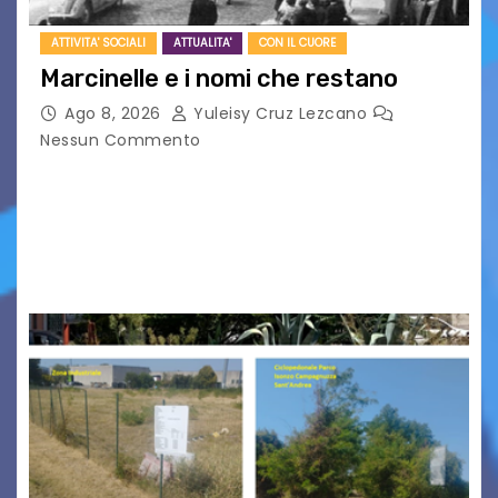
ATTIVITA' SOCIALI
ATTUALITA'
CON IL CUORE
Marcinelle e i nomi che restano
Ago 8, 2026
Yuleisy Cruz Lezcano
Nessun Commento
Tizio, Caio, Sempronio… e poi ancora un nome,
poi un altro, si forma un elenco lungo dal quale i
nomi scappano, scivolano fuori dalla pagina, la
carta che non basta…