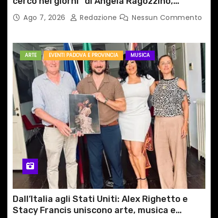
cerco nei giorni” di Angela Ragozzino,
medico primario di Capua
Ago 7, 2026
Redazione
Nessun Commento
ARTE
EVENTI PADOVA E PROVINCIA
MUSICA
Dall’Italia agli Stati Uniti: Alex Righetto e
Stacy Francis uniscono arte, musica e