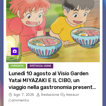
CURIOSITA'
SPETTACOLI UDINE
Lunedì 10 agosto al Visio Garden
Yatai MIYAZAKI E IL CIBO, un
viaggio nella gastronomia presente
nei film di Hayao Miyazaki!
Ago 7, 2026
Redazione
Nessun
Commento