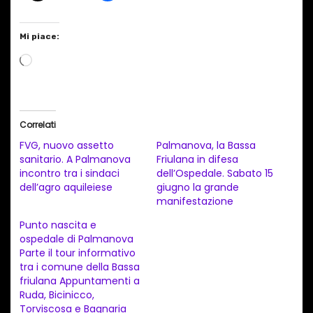
Mi piace:
C
a
r
i
Correlati
c
FVG, nuovo assetto
Palmanova, la Bassa
a
sanitario. A Palmanova
Friulana in difesa
incontro tra i sindaci
dell’Ospedale. Sabato 15
m
dell’agro aquileiese
giugno la grande
e
manifestazione
n
Punto nascita e
t
ospedale di Palmanova
Parte il tour informativo
o
tra i comune della Bassa
i
friulana Appuntamenti a
n
Ruda, Bicinicco,
Torviscosa e Bagnaria
c