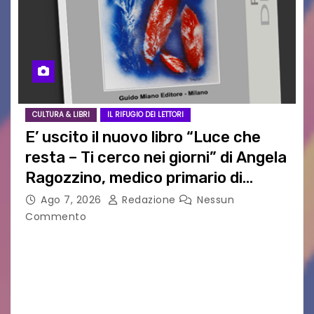
CULTURA & LIBRI
IL RIFUGIO DEI LETTORI
E’ uscito il nuovo libro “Luce che
resta – Ti cerco nei giorni” di Angela
Ragozzino, medico primario di
Capua
Ago 7, 2026
Redazione
Nessun
Commento
GUIDO MIANO EDITORE NOVITÀ EDITORIALE È
uscito il libro di poesie e fotografie: LUCE CHE
RESTA – TI CERCO NEI GIORNI di ANGELA
RAGOZZINO Pubblicato il libro di poesie “Luce…