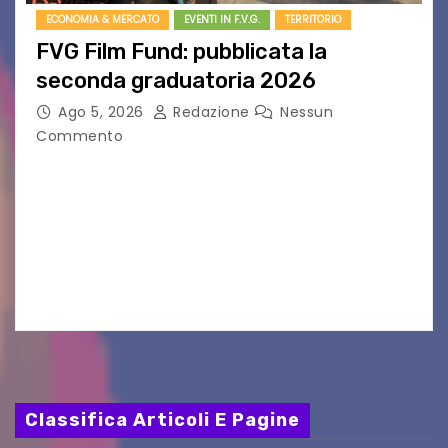
ECONOMIA & MERCATO
EVENTI IN F.V.G.
TERRITORIO
FVG Film Fund: pubblicata la
seconda graduatoria 2026
Ago 5, 2026
Redazione
Nessun
Commento
Aperta la terza e ultima call dell’anno per le
produzioni audiovisive Online gli esiti della
seconda finestra del Film Fund promosso dalla
Friuli Venezia Giulia Film Commission –
PromoTurismoFVG. Le…
Classifica Articoli E Pagine