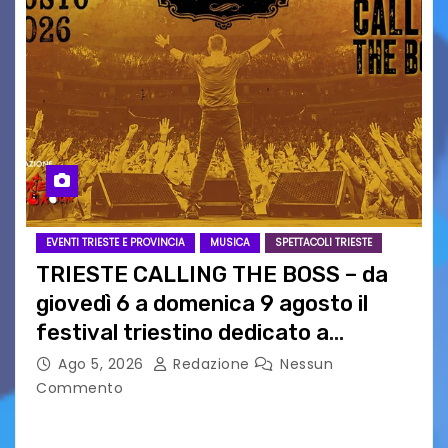
EVENTI TRIESTE E PROVINCIA
MUSICA
SPETTACOLI TRIESTE
TRIESTE CALLING THE BOSS – da
giovedì 6 a domenica 9 agosto il
festival triestino dedicato a
Springsteen
Ago 5, 2026
Redazione
Nessun
Commento
TRIESTE CALLING THE BOSS 2026
Quattordicesima Edizione Dal 6 al 9 agosto 2026