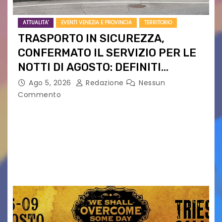
ATTUALITA'
EVENTI VENEZIA E PROVINCIA
TERRITORIO
TRASPORTO IN SICUREZZA,
CONFERMATO IL SERVIZIO PER LE
NOTTI DI AGOSTO: DEFINITI
PERCORSI, FERMATE E ORARIO
Ago 5, 2026
Redazione
Nessun
Commento
Venerdì 7 agosto la prima corsa, obiettivo
ridurre i rischi legati agli spostamenti notturni
Torna il servizio di trasporto notturno dedicato
ai collegamenti con i principali locali di
intrattenimento di…