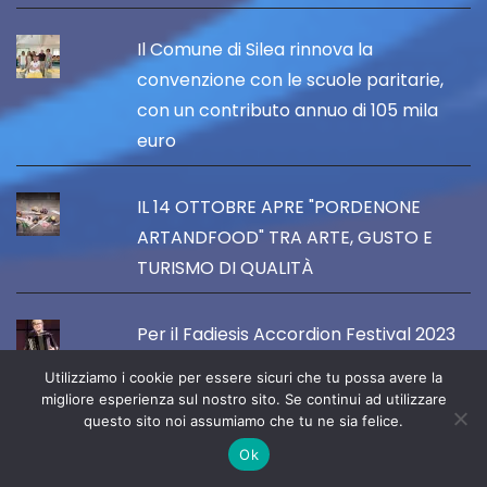
Il Comune di Silea rinnova la
convenzione con le scuole paritarie,
con un contributo annuo di 105 mila
euro
IL 14 OTTOBRE APRE "PORDENONE
ARTANDFOOD" TRA ARTE, GUSTO E
TURISMO DI QUALITÀ
Per il Fadiesis Accordion Festival 2023
la giovane fisarmonicista Lara Fortunat
Utilizziamo i cookie per essere sicuri che tu possa avere la
in concerto il 14 ottobre al Castello di
migliore esperienza sul nostro sito. Se continui ad utilizzare
questo sito noi assumiamo che tu ne sia felice.
Villalta a Fagagna
Ok