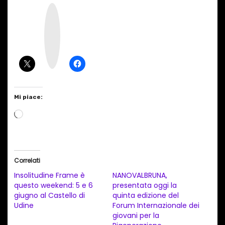
I
n
s
t
a
g
r
a
m
Mi piace:
C
a
r
i
Correlati
c
Insolitudine Frame è
NANOVALBRUNA,
a
questo weekend: 5 e 6
presentata oggi la
giugno al Castello di
quinta edizione del
m
Udine
Forum Internazionale dei
e
giovani per la