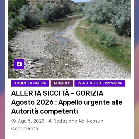
AMBIENTE & NATURA
ATTUALITA'
EVENTI GORIZIA E PROVINCIA
ALLERTA SICCITÀ – GORIZIA
Agosto 2026 : Appello urgente alle
Autorità competenti
Ago 5, 2026
Redazione
Nessun
Commento
Legambiente Gorizia APS e Legambiente