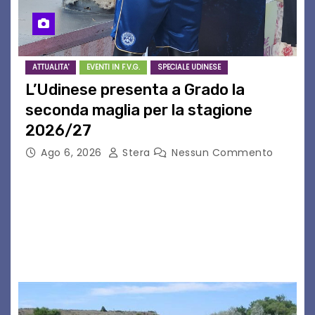
ATTUALITA'
EVENTI IN F.V.G.
SPECIALE UDINESE
L’Udinese presenta a Grado la
seconda maglia per la stagione
2026/27
Ago 6, 2026
Stera
Nessun Commento
GRADO – È stata la splendida cornice di Grado
a ospitare la presentazione della nuova
seconda maglia dell’Udinese per la stagione
2026/27. Un evento che ha richiamato
istituzioni, addetti ai…