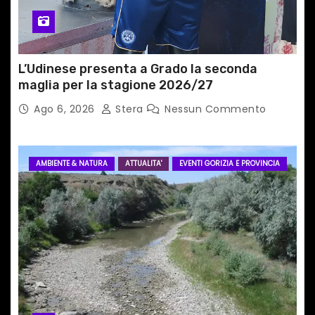
l
i
L’Udinese presenta a Grado la seconda
maglia per la stagione 2026/27
Ago 6, 2026
Stera
Nessun Commento
AMBIENTE & NATURA
ATTUALITA'
EVENTI GORIZIA E PROVINCIA