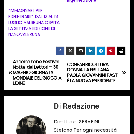
n
Rigenerazione
t
“IMMAGINARE PER
RIGENERARE”: DAL 12 AL 18
o
LUGLIO VALBRUNA OSPITA
i
LA SETTIMA EDIZIONE DI
n
NANOVALBRUNA
c
o
r
Anticipazione Festival
N
CONFAGRICOLTURA
s
Notte dei Lettori – 30
DONNA: LA FRIULANA
MAGGIO GIORNATA
a
PAOLA GIOVANNINI PASTI
o
MONDIALE DEL GIOCO A
È LA NUOVA PRESIDENTE
UDINE
…
v
i
Di
Redazione
g
Direttore : SERAFINI
a
Stefano Per ogni necessità