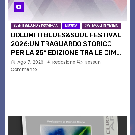
EVENTI BELLUNO E PROVINCIA
MUSICA
SPETTACOLI IN VENETO
DOLOMITI BLUES&SOUL FESTIVAL
2026:UN TRAGUARDO STORICO
PER LA 25ª EDIZIONE TRA LE CIME
PATRIMONIO UNESCO
Ago 7, 2026
Redazione
Nessun
Commento
Il Dolomiti Blues&Soul Festival celebra nel 2026
un traguardo leggendario: la sua 25ª edizione.
Un quarto di secolo di grande musica che torna
a far vibrare il cuore delle Dolomiti…