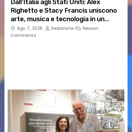
Dall’Italia agli Stati Uniti: Alex
Righetto e Stacy Francis uniscono
arte, musica e tecnologia in un
nuovo progetto internazionale”
Ago 7, 2026
Redazione
Nessun
Commento
Vigonza (Padova), 7 agosto 2026 – Arte
contemporanea, musica internazionale, Made
in Italy e nuove generazioni si sono incontrati
oggi a Vigonza in occasione di un importante
confronto istituzionale dedicato…