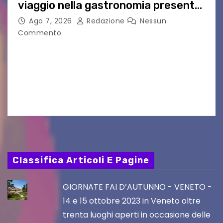
viaggio nella gastronomia presente
nei film di Hayao Miyazaki!
Ago 7, 2026
Redazione
Nessun
Commento
UDINE – Continuano anche nel mese di agosto
al Visio Garden Yatai gli appuntamenti con la
cucina e la cultura giapponese a cura dello
chef giappo-italiano Sai Fukayama. Lunedì 10…
Classifica Articoli E Pagine
GIORNATE FAI D’AUTUNNO - VENETO -
14 e 15 ottobre 2023 in Veneto oltre
trenta luoghi aperti in occasione delle