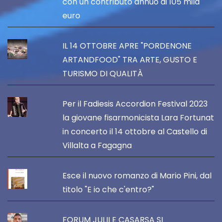
con un contributo annuo di 105 mila
euro
IL 14 OTTOBRE APRE "PORDENONE
ARTANDFOOD" TRA ARTE, GUSTO E
TURISMO DI QUALITÀ
Per il Fadiesis Accordion Festival 2023
la giovane fisarmonicista Lara Fortunat
in concerto il 14 ottobre al Castello di
Villalta a Fagagna
Esce il nuovo romanzo di Mario Pini, dal
titolo "E io che c'entro?"
FORUM JULII E CASARSA SI