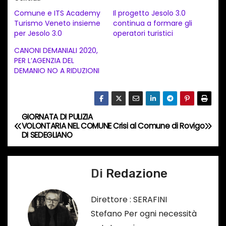
c
Comune e ITS Academy
Il progetto Jesolo 3.0
a
Turismo Veneto insieme
continua a formare gli
per Jesolo 3.0
operatori turistici
m
e
CANONI DEMANIALI 2020,
PER L’AGENZIA DEL
n
DEMANIO NO A RIDUZIONI
t
o
i
GIORNATA DI PULIZIA
N
n
VOLONTARIA NEL COMUNE
Crisi al Comune di Rovigo
c
DI SEDEGLIANO
a
o
v
r
Di
Redazione
s
i
o
Direttore : SERAFINI
g
…
Stefano Per ogni necessità