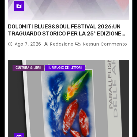
o
l
DOLOMITI BLUES&SOUL FESTIVAL 2026:UN
i
TRAGUARDO STORICO PER LA 25ª EDIZIONE
TRA LE CIME PATRIMONIO UNESCO
Ago 7, 2026
Redazione
Nessun Commento
CULTURA & LIBRI
IL RIFUGIO DEI LETTORI