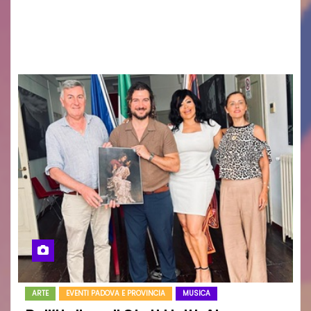
uscito il libro di poesie e fotografie: LUCE CHE
RESTA – TI CERCO NEI GIORNI di ANGELA
RAGOZZINO Pubblicato il libro di poesie “Luce…
ARTE
EVENTI PADOVA E PROVINCIA
MUSICA