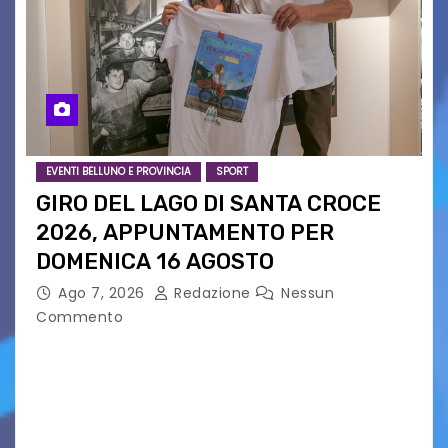
EVENTI BELLUNO E PROVINCIA
SPORT
GIRO DEL LAGO DI SANTA CROCE
2026, APPUNTAMENTO PER
DOMENICA 16 AGOSTO
Ago 7, 2026
Redazione
Nessun
Commento
Presentato ufficialmente l’evento solidaristico
proposto dal Comitato Alpago 2 Ruote &
Solidarietà, il cui ricavato andrà a Via di Natale,
Associazione Cucchini e Alpago Solidale. Sulla