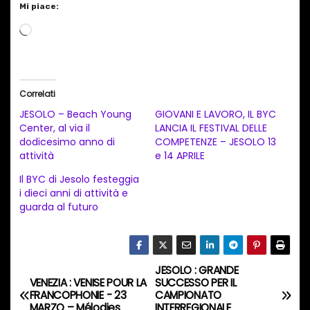
Mi piace:
C
a
r
i
Correlati
c
JESOLO – Beach Young
GIOVANI E LAVORO, IL BYC
a
Center, al via il
LANCIA IL FESTIVAL DELLE
dodicesimo anno di
COMPETENZE – JESOLO 13
m
attività
e 14 APRILE
e
Il BYC di Jesolo festeggia
n
i dieci anni di attività e
t
guarda al futuro
o
i
n
JESOLO : GRANDE
N
c
VENEZIA : VENISE POUR LA
SUCCESSO PER IL
FRANCOPHONIE - 23
CAMPIONATO
o
a
MARZO – Mélodies
INTERREGIONALE