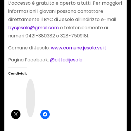
L’accesso è gratuito e aperto a tutti. Per maggiori
informazioni i giovani possono contattare
direttamente il BYC di Jesolo all’indirizzo e-mail
bycjesolo@gmail.com
o telefonicamente ai
numeri 0421-380382 o 328-7509181.
Comune di Jesolo:
www.comune.jesolo.ve.it
Pagina Facebook:
@cittadijesolo
Condividi:
I
n
s
t
a
g
r
a
m