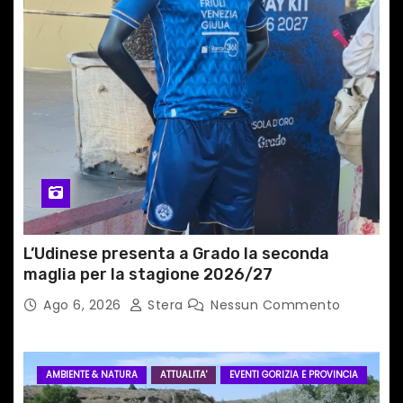
r
t
i
c
o
l
i
L’Udinese presenta a Grado la seconda
maglia per la stagione 2026/27
Ago 6, 2026
Stera
Nessun Commento
AMBIENTE & NATURA
ATTUALITA'
EVENTI GORIZIA E PROVINCIA