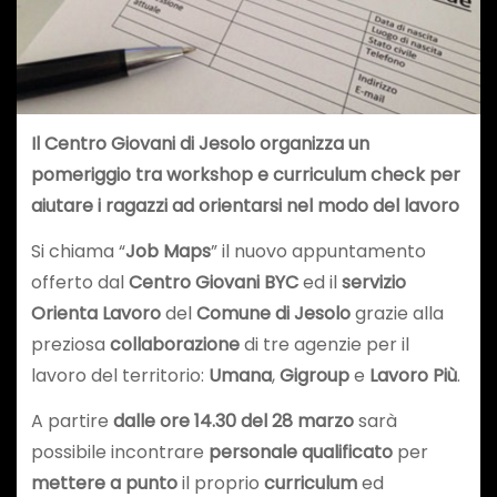
Il Centro Giovani di Jesolo organizza un
pomeriggio tra workshop e curriculum check per
aiutare i ragazzi ad orientarsi nel modo del lavoro
Si chiama “
Job Maps
” il nuovo appuntamento
offerto dal
Centro Giovani BYC
ed il
servizio
Orienta Lavoro
del
Comune di Jesolo
grazie alla
preziosa
collaborazione
di tre agenzie per il
lavoro del territorio:
Umana
,
Gigroup
e
Lavoro Più
.
A partire
dalle ore 14.30 del 28 marzo
sarà
possibile incontrare
personale qualificato
per
mettere a punto
il proprio
curriculum
ed