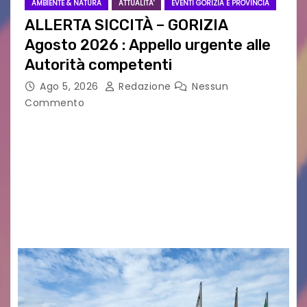
AMBIENTE & NATURA
ATTUALITA'
EVENTI GORIZIA E PROVINCIA
ALLERTA SICCITÀ – GORIZIA
Agosto 2026 : Appello urgente alle
Autorità competenti
Ago 5, 2026
Redazione
Nessun
Commento
Legambiente Gorizia APS e Legambiente
Monfalcone APS “Circolo Ignazio Zanutto”
desiderano attirare l’attenzione della
cittadinanza e delle Autorità competenti sulla
grave siccità che sta colpendo non solo le
campagne e…