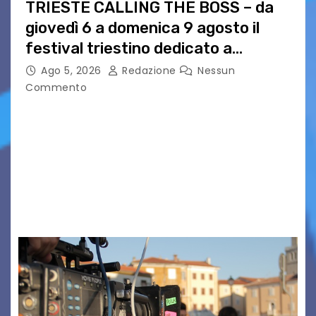
TRIESTE CALLING THE BOSS – da
giovedì 6 a domenica 9 agosto il
festival triestino dedicato a
Springsteen
Ago 5, 2026
Redazione
Nessun
Commento
TRIESTE CALLING THE BOSS 2026
Quattordicesima Edizione Dal 6 al 9 agosto 2026
PIAZZA VERDI, SARTORIO, SAN GIUSTO,
AUSONIA… BLOOD BROTHERS, LOVESICK DUO,
BOUND FOR GLORY, RENATO TAMMI, ANTHONY
BASSO,…