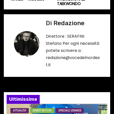
r
TAEKWONDO
v
s
o
i
Di
Redazione
…
g
Direttore : SERAFINI
a
Stefano Per ogni necessità
potete scrivere a :
z
redazione@vocedelnordes
i
t.it
o
n
e
Ultimissime
a
ATTUALITA'
EVENTI IN F.V.G.
SPECIALE UDINESE