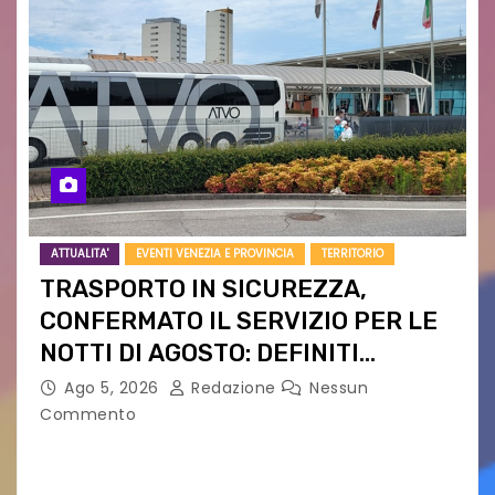
ATTUALITA'
EVENTI VENEZIA E PROVINCIA
TERRITORIO
TRASPORTO IN SICUREZZA,
CONFERMATO IL SERVIZIO PER LE
NOTTI DI AGOSTO: DEFINITI
PERCORSI, FERMATE E ORARIO
Ago 5, 2026
Redazione
Nessun
Commento
Venerdì 7 agosto la prima corsa, obiettivo
ridurre i rischi legati agli spostamenti notturni