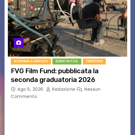
ECONOMIA & MERCATO
EVENTI IN F.V.G.
TERRITORIO
FVG Film Fund: pubblicata la
seconda graduatoria 2026
Ago 5, 2026
Redazione
Nessun
Commento
Aperta la terza e ultima call dell’anno per le
produzioni audiovisive Online gli esiti della
seconda finestra del Film Fund promosso dalla
Friuli Venezia Giulia Film Commission –