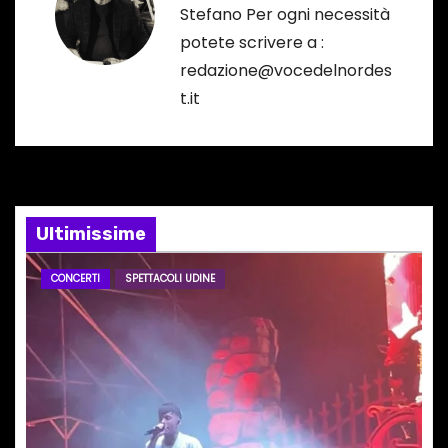
a
Stefano Per ogni necessità
potete scrivere a :
z
redazione@vocedelnordes
i
t.it
o
n
e
Ultimissime
a
CONCERTI
SPETTACOLI UDINE
r
t
i
c