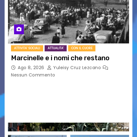
ATTIVITA' SOCIALI
ATTUALITA'
CON IL CUORE
Marcinelle e i nomi che restano
Ago 8, 2026
Yuleisy Cruz Lezcano
Nessun Commento
Tizio, Caio, Sempronio… e poi ancora un nome,
poi un altro, si forma un elenco lungo dal quale i
nomi scappano, scivolano fuori dalla pagina, la
carta che non basta…