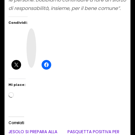
di responsabilità, insieme, per il bene comune”.
Condividi:
I
n
s
t
a
g
r
a
m
Mi piace:
C
a
r
i
Correlati
c
JESOLO SI PREPARA ALLA
PASQUETTA POSITIVA PER