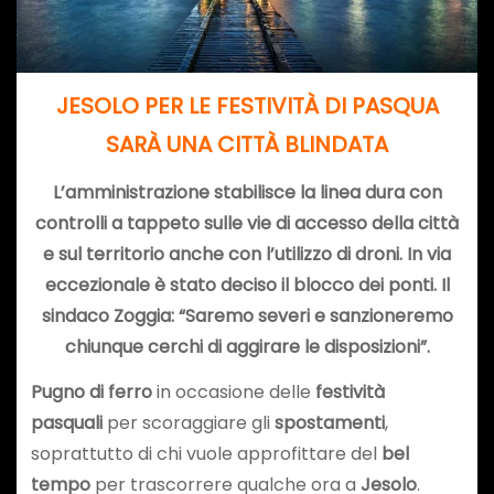
JESOLO PER LE FESTIVITÀ DI PASQUA
SARÀ UNA CITTÀ BLINDATA
L’amministrazione stabilisce la linea dura con
controlli a tappeto sulle vie di accesso della città
e sul territorio anche con l’utilizzo di droni. In via
eccezionale è stato deciso il blocco dei ponti. Il
sindaco Zoggia: “Saremo severi e sanzioneremo
chiunque cerchi di aggirare le disposizioni”.
Pugno di ferro
in occasione delle
festività
pasquali
per scoraggiare gli
spostamenti
,
soprattutto di chi vuole approfittare del
bel
tempo
per trascorrere qualche ora a
Jesolo
.