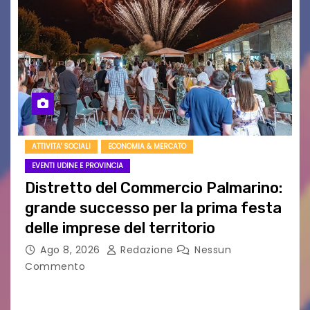
ATTIVITA' SOCIALI
ECONOMIA & MERCATO
EVENTI UDINE E PROVINCIA
Distretto del Commercio Palmarino:
grande successo per la prima festa
delle imprese del territorio
Ago 8, 2026
Redazione
Nessun
Commento
Sommariva: «Una serata che ha restituito il
valore di chi ogni giorno costruisce il Palmarino