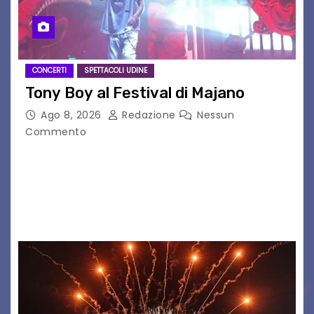
CONCERTI
SPETTACOLI UDINE
Tony Boy al Festival di Majano
Ago 8, 2026
Redazione
Nessun
Commento
Il 7 agosto 2026, il tour estivo di Tony Boy
(ragazzo del 1999 nato a Padova, il cui vero
nome è Antonio Hueber) ha fatto tappa al
Festival di Majano.…