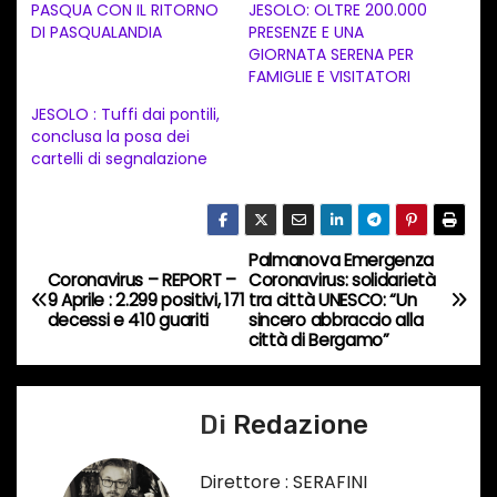
a
PASQUA CON IL RITORNO
JESOLO: OLTRE 200.000
DI PASQUALANDIA
PRESENZE E UNA
m
GIORNATA SERENA PER
e
FAMIGLIE E VISITATORI
n
JESOLO : Tuffi dai pontili,
t
conclusa la posa dei
cartelli di segnalazione
o
i
n
c
Palmanova Emergenza
N
Coronavirus – REPORT –
Coronavirus: solidarietà
o
9 Aprile : 2.299 positivi, 171
tra città UNESCO: “Un
a
r
decessi e 410 guariti
sincero abbraccio alla
città di Bergamo”
s
v
o
i
…
Di
Redazione
g
Direttore : SERAFINI