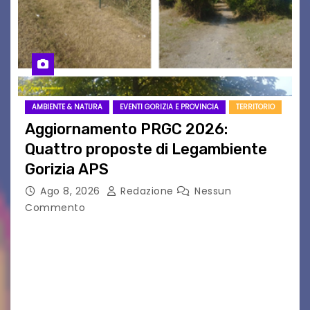
AMBIENTE & NATURA
EVENTI GORIZIA E PROVINCIA
TERRITORIO
Aggiornamento PRGC 2026:
Quattro proposte di Legambiente
Gorizia APS
Ago 8, 2026
Redazione
Nessun
Commento
Il 25 luglio scadeva la possibilità di fare delle
osservazioni al PRGC di Gorizia in fase di
aggiornamento. Le 4 proposte di Legambiente
Gorizia APS In occasione dell’aggiornamento
del Piano…