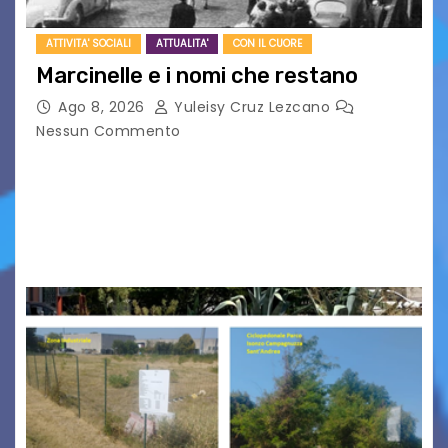
ATTIVITA' SOCIALI
ATTUALITA'
CON IL CUORE
Marcinelle e i nomi che restano
Ago 8, 2026
Yuleisy Cruz Lezcano
Nessun Commento
Tizio, Caio, Sempronio… e poi ancora un nome,
poi un altro, si forma un elenco lungo dal quale i
nomi scappano, scivolano fuori dalla pagina, la
carta che non basta…