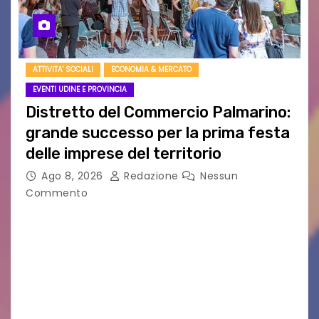
ATTIVITA' SOCIALI
ECONOMIA & MERCATO
EVENTI UDINE E PROVINCIA
Distretto del Commercio Palmarino:
grande successo per la prima festa
delle imprese del territorio
Ago 8, 2026
Redazione
Nessun
Commento
Sommariva: «Una serata che ha restituito il
valore di chi ogni giorno costruisce il Palmarino
con passione, ricerca e lavoro» PALMANOVA, 8
AGOSTO 2026 – È andata oltre ogni
aspettativa…