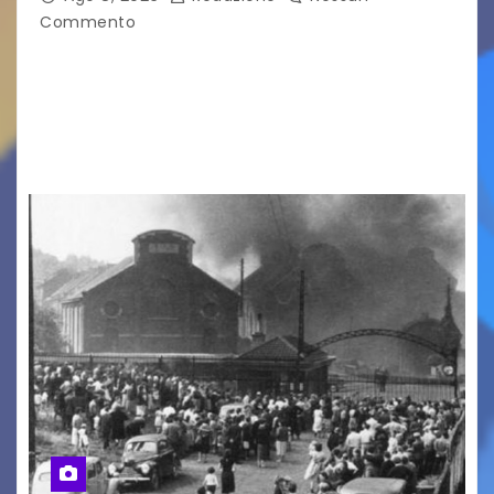
Commento
LA MIA FAMIGLIA A TAIPEI Domenica 9 agosto al
cinema all’aperto delgiardino Loris Fortuna un
racconto teneroe delicato che scalda il cuore!
UDINE – Domenica 9 agosto alle 21.15 torna…