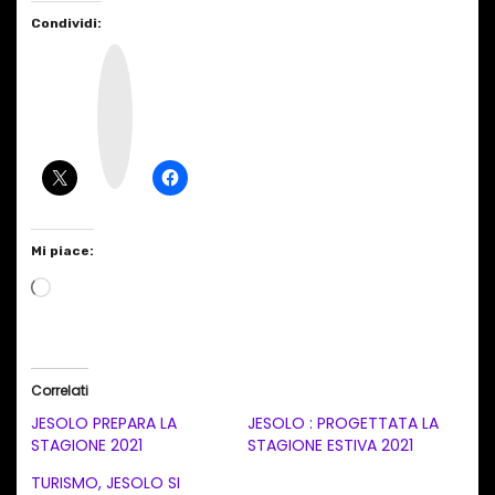
Condividi:
I
n
s
t
a
g
r
a
m
Mi piace:
C
a
r
i
Correlati
c
JESOLO PREPARA LA
JESOLO : PROGETTATA LA
a
STAGIONE 2021
STAGIONE ESTIVA 2021
m
TURISMO, JESOLO SI