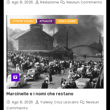
Ago 8, 2026
Redazione
Nessun Commento
ATTIVITA' SOCIALI
ATTUALITA'
CON IL CUORE
Marcinelle e i nomi che restano
Ago 8, 2026
Yuleisy Cruz Lezcano
Nessun
Commento