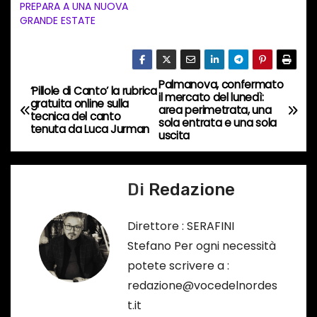
e
PREPARA A UNA NUOVA
GRANDE ESTATE
n
t
o
i
Palmanova, confermato
N
‘Pillole di Canto’ la rubrica
il mercato del lunedì:
n
gratuita online sulla
area perimetrata, una
a
tecnica del canto
c
sola entrata e una sola
tenuta da Luca Jurman
uscita
o
v
r
i
s
Di
Redazione
o
g
…
Direttore : SERAFINI
a
Stefano Per ogni necessità
potete scrivere a :
z
redazione@vocedelnordes
i
t.it