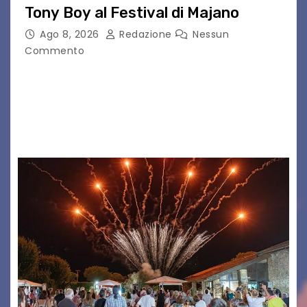
Tony Boy al Festival di Majano
Ago 8, 2026
Redazione
Nessun
Commento
Il 7 agosto 2026, il tour estivo di Tony Boy
(ragazzo del 1999 nato a Padova, il cui vero
nome è Antonio Hueber) ha fatto tappa al
Festival di Majano.…