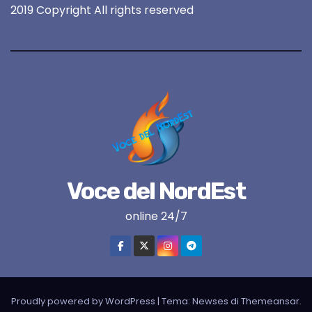
2019 Copyright All rights reserved
Voce del NordEst
online 24/7
Proudly powered by WordPress
|
Tema:
Newses
di
Themeansar
.