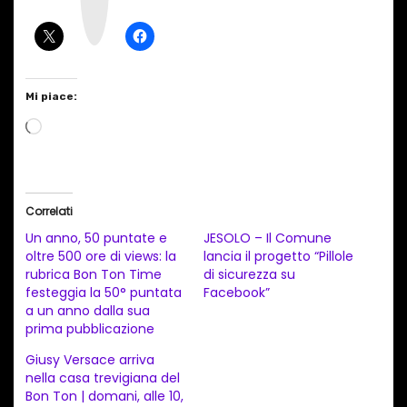
r
a
m
Mi piace:
C
a
r
i
Correlati
c
Un anno, 50 puntate e
JESOLO – Il Comune
a
oltre 500 ore di views: la
lancia il progetto “Pillole
rubrica Bon Ton Time
di sicurezza su
m
festeggia la 50° puntata
Facebook”
e
a un anno dalla sua
n
prima pubblicazione
t
Giusy Versace arriva
nella casa trevigiana del
o
Bon Ton | domani, alle 10,
i