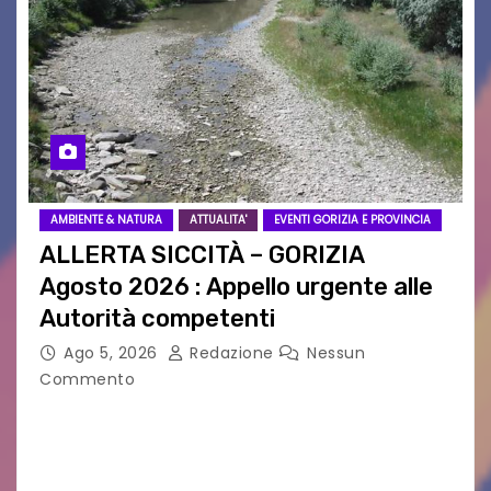
AMBIENTE & NATURA
ATTUALITA'
EVENTI GORIZIA E PROVINCIA
ALLERTA SICCITÀ – GORIZIA
Agosto 2026 : Appello urgente alle
Autorità competenti
Ago 5, 2026
Redazione
Nessun
Commento
Legambiente Gorizia APS e Legambiente
Monfalcone APS “Circolo Ignazio Zanutto”
desiderano attirare l’attenzione della