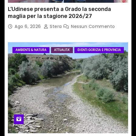
i
L’Udinese presenta a Grado la seconda
maglia per la stagione 2026/27
Ago 6, 2026
Stera
Nessun Commento
AMBIENTE & NATURA
ATTUALITA'
EVENTI GORIZIA E PROVINCIA