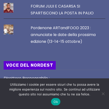
FORUM JULII E CASARSA SI
SPARTISCONO LA POSTA IN PALIO
Pordenone ARTandFOOD 2023 :
annunciate le date della prossima
edizione (13-14-15 ottobre)
VOCE DEL NORDEST
Direttore Responsabile :
STEFANO SERAFINI
Utilizziamo i cookie per essere sicuri che tu possa avere la
migliore esperienza sul nostro sito. Se continui ad utilizzare
email : redazione@vocedelnordest.it
questo sito noi assumiamo che tu ne sia felice.
Ok
Registrazione Tribunale di UDINE nr. 02/2019 del