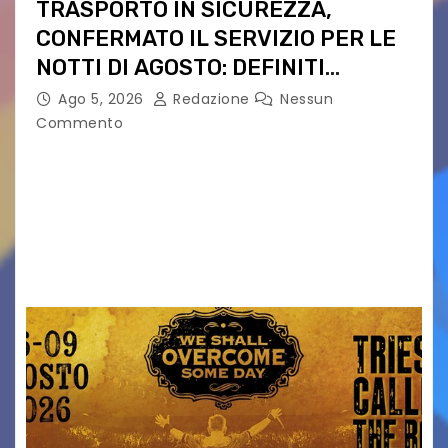
TRASPORTO IN SICUREZZA,
CONFERMATO IL SERVIZIO PER LE
NOTTI DI AGOSTO: DEFINITI
PERCORSI, FERMATE E ORARIO
Ago 5, 2026
Redazione
Nessun
Commento
Venerdì 7 agosto la prima corsa, obiettivo
ridurre i rischi legati agli spostamenti notturni
Torna il servizio di trasporto notturno dedicato
ai collegamenti con i principali locali di
intrattenimento di…