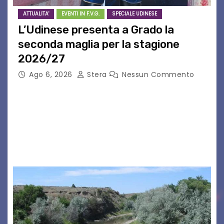
ATTUALITA'
EVENTI IN F.V.G.
SPECIALE UDINESE
L’Udinese presenta a Grado la
seconda maglia per la stagione
2026/27
Ago 6, 2026
Stera
Nessun Commento
GRADO – È stata la splendida cornice di Grado
a ospitare la presentazione della nuova
seconda maglia dell’Udinese per la stagione
2026/27. Un evento che ha richiamato
istituzioni, addetti ai…