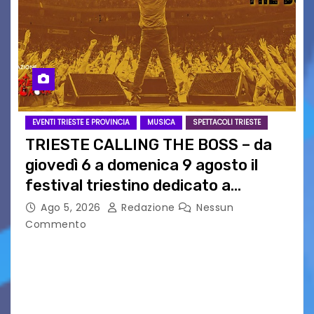
EVENTI TRIESTE E PROVINCIA
MUSICA
SPETTACOLI TRIESTE
TRIESTE CALLING THE BOSS – da
giovedì 6 a domenica 9 agosto il
festival triestino dedicato a
Springsteen
Ago 5, 2026
Redazione
Nessun
Commento
TRIESTE CALLING THE BOSS 2026
Quattordicesima Edizione Dal 6 al 9 agosto 2026
PIAZZA VERDI, SARTORIO, SAN GIUSTO,
AUSONIA… BLOOD BROTHERS, LOVESICK DUO,