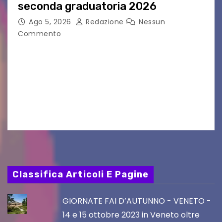
seconda graduatoria 2026
Ago 5, 2026
Redazione
Nessun
Commento
Aperta la terza e ultima call dell’anno per le
produzioni audiovisive Online gli esiti della
seconda finestra del Film Fund promosso dalla
Friuli Venezia Giulia Film Commission –
PromoTurismoFVG. Le…
Classifica Articoli E Pagine
GIORNATE FAI D’AUTUNNO - VENETO -
14 e 15 ottobre 2023 in Veneto oltre