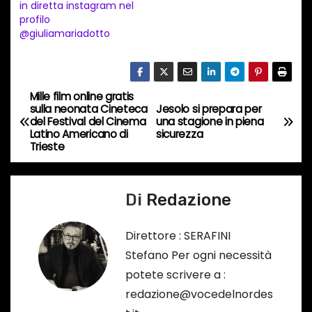
in diretta instagram nel
n
profilo
@giuliamariadotto
c
o
r
s
Mille film online gratis
N
sulla neonata Cineteca
Jesolo si prepara per
o
del Festival del Cinema
una stagione in piena
a
…
Latino Americano di
sicurezza
Trieste
v
i
Di
Redazione
g
Direttore : SERAFINI
a
Stefano Per ogni necessità
potete scrivere a :
z
redazione@vocedelnordes
i