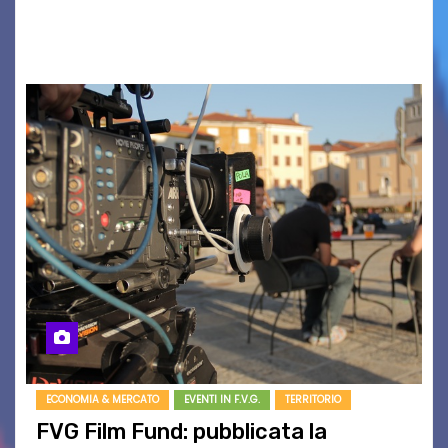
BOUND FOR GLORY, RENATO TAMMI, ANTHONY
BASSO,…
ECONOMIA & MERCATO
EVENTI IN F.V.G.
TERRITORIO
FVG Film Fund: pubblicata la