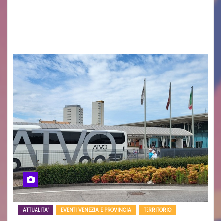
cittadinanza e delle Autorità competenti sulla
grave siccità che sta colpendo non solo le
campagne e…
ATTUALITA'
EVENTI VENEZIA E PROVINCIA
TERRITORIO