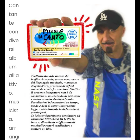
Can
tan
te
con
dive
rsi
alb
um
all’a
ttiv
o,
mus
icist
a,
arr
angi