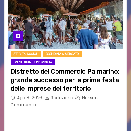
ATTIVITA' SOCIALI
ECONOMIA & MERCATO
EVENTI UDINE E PROVINCIA
Distretto del Commercio Palmarino:
grande successo per la prima festa
delle imprese del territorio
Ago 8, 2026
Redazione
Nessun
Commento
Sommariva: «Una serata che ha restituito il
valore di chi ogni giorno costruisce il Palmarino
con passione, ricerca e lavoro» PALMANOVA, 8