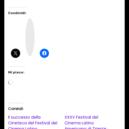
Condividi:
I
n
s
t
a
g
r
a
m
Mi piace:
C
a
r
i
Correlati
c
Il successo della
XXXV Festival del
a
Cineteca del Festival del
Cinema Latino
Cinema Latino
Americano di Trieste :