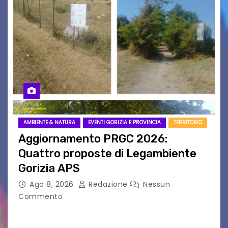
AMBIENTE & NATURA
EVENTI GORIZIA E PROVINCIA
TERRITORIO
Aggiornamento PRGC 2026:
Quattro proposte di Legambiente
Gorizia APS
Ago 8, 2026
Redazione
Nessun
Commento
Il 25 luglio scadeva la possibilità di fare delle
osservazioni al PRGC di Gorizia in fase di