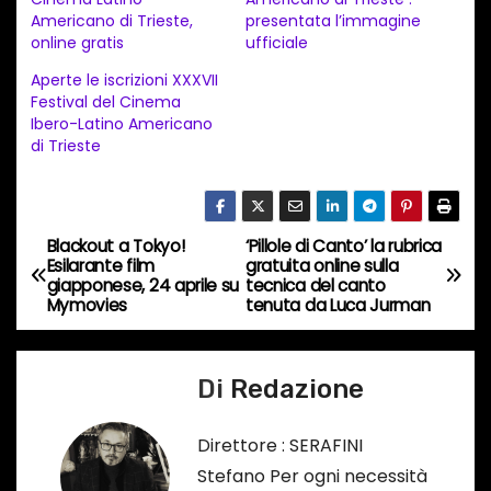
m
Americano di Trieste,
presentata l’immagine
e
online gratis
ufficiale
n
Aperte le iscrizioni XXXVII
t
Festival del Cinema
Ibero-Latino Americano
o
di Trieste
i
n
c
Blackout a Tokyo!
‘Pillole di Canto’ la rubrica
o
N
Esilarante film
gratuita online sulla
r
giapponese, 24 aprile su
tecnica del canto
a
Mymovies
tenuta da Luca Jurman
s
o
v
…
Di
Redazione
i
g
Direttore : SERAFINI
Stefano Per ogni necessità
a