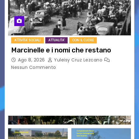
ATTIVITA' SOCIALI
ATTUALITA'
CON IL CUORE
Marcinelle e i nomi che restano
Ago 8, 2026
Yuleisy Cruz Lezcano
Nessun Commento
Tizio, Caio, Sempronio… e poi ancora un nome,
poi un altro, si forma un elenco lungo dal quale i
nomi scappano, scivolano fuori dalla pagina, la
carta che non basta…