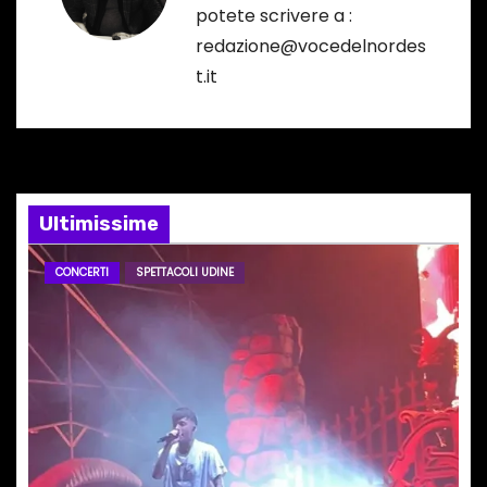
potete scrivere a :
z
redazione@vocedelnordes
t.it
i
o
n
e
Ultimissime
a
CONCERTI
SPETTACOLI UDINE
r
t
i
c