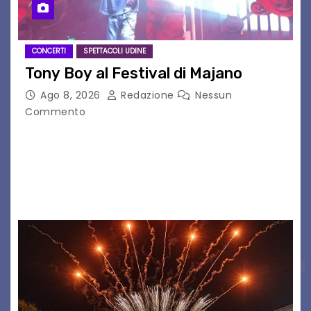
CONCERTI
SPETTACOLI UDINE
Tony Boy al Festival di Majano
Ago 8, 2026
Redazione
Nessun
Commento
Il 7 agosto 2026, il tour estivo di Tony Boy
(ragazzo del 1999 nato a Padova, il cui vero
nome è Antonio Hueber) ha fatto tappa al
Festival di Majano.…