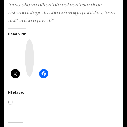
tema che va affrontato nel contesto di un
sistema integrato che coinvolge pubblico, forze
dell’ordine e privati”.
Condividi:
I
n
s
t
a
g
r
a
m
Mi piace:
C
a
r
i