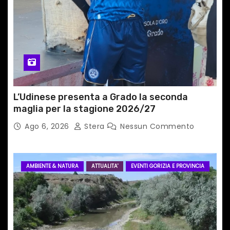
c
o
l
i
L’Udinese presenta a Grado la seconda
maglia per la stagione 2026/27
Ago 6, 2026
Stera
Nessun Commento
AMBIENTE & NATURA
ATTUALITA'
EVENTI GORIZIA E PROVINCIA