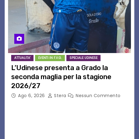
ATTUALITA'
EVENTI IN F.V.G.
SPECIALE UDINESE
L’Udinese presenta a Grado la
seconda maglia per la stagione
2026/27
Ago 6, 2026
Stera
Nessun Commento
GRADO – È stata la splendida cornice di Grado
a ospitare la presentazione della nuova
seconda maglia dell’Udinese per la stagione
2026/27. Un evento che ha richiamato
istituzioni, addetti ai…