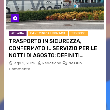
ATTUALITA'
EVENTI VENEZIA E PROVINCIA
TERRITORIO
TRASPORTO IN SICUREZZA,
CONFERMATO IL SERVIZIO PER LE
NOTTI DI AGOSTO: DEFINITI
PERCORSI, FERMATE E ORARIO
Ago 5, 2026
Redazione
Nessun
Commento
Venerdì 7 agosto la prima corsa, obiettivo
ridurre i rischi legati agli spostamenti notturni
Torna il servizio di trasporto notturno dedicato
ai collegamenti con i principali locali di
intrattenimento di…