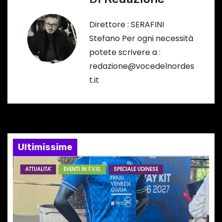
g
a
Direttore : SERAFINI
Stefano Per ogni necessità
z
potete scrivere a :
i
redazione@vocedelnordes
t.it
o
n
e
Ultimissime
a
r
ATTUALITA'
EVENTI IN F.V.G.
SPECIALE UDINESE
t
i