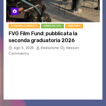
ECONOMIA & MERCATO
EVENTI IN F.V.G.
TERRITORIO
FVG Film Fund: pubblicata la
seconda graduatoria 2026
Ago 5, 2026
Redazione
Nessun
Commento
Aperta la terza e ultima call dell’anno per le
produzioni audiovisive Online gli esiti della
seconda finestra del Film Fund promosso dalla
Friuli Venezia Giulia Film Commission –
PromoTurismoFVG. Le…