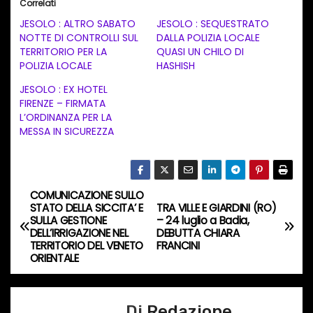
Correlati
c
JESOLO : ALTRO SABATO
JESOLO : SEQUESTRATO
a
NOTTE DI CONTROLLI SUL
DALLA POLIZIA LOCALE
TERRITORIO PER LA
QUASI UN CHILO DI
m
POLIZIA LOCALE
HASHISH
e
JESOLO : EX HOTEL
n
FIRENZE – FIRMATA
t
L’ORDINANZA PER LA
MESSA IN SICUREZZA
o
i
n
c
COMUNICAZIONE SULLO
N
STATO DELLA SICCITA’ E
TRA VILLE E GIARDINI (RO)
o
SULLA GESTIONE
– 24 luglio a Badia,
a
r
DELL’IRRIGAZIONE NEL
DEBUTTA CHIARA
TERRITORIO DEL VENETO
FRANCINI
s
v
ORIENTALE
o
i
…
Di
Redazione