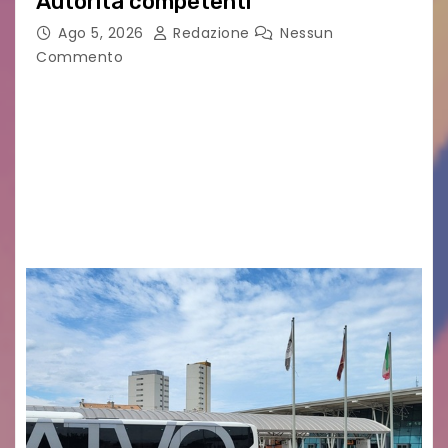
Autorità competenti
Ago 5, 2026
Redazione
Nessun
Commento
Legambiente Gorizia APS e Legambiente
Monfalcone APS “Circolo Ignazio Zanutto”
desiderano attirare l’attenzione della
cittadinanza e delle Autorità competenti sulla
grave siccità che sta colpendo non solo le
campagne e…