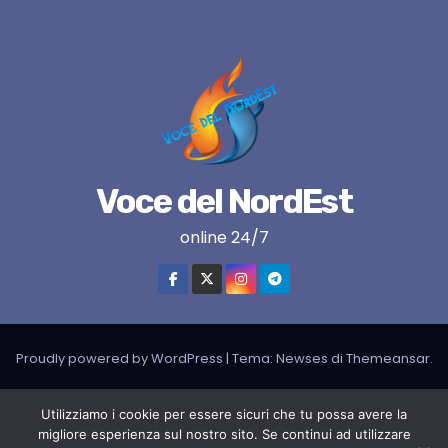
Voce del NordEst
online 24/7
Proudly powered by WordPress
|
Tema:
Newses
di
Themeansar
.
VNE su instagram
VNE su Twitter
VNE su FB
Blogger
Utilizziamo i cookie per essere sicuri che tu possa avere la
migliore esperienza sul nostro sito. Se continui ad utilizzare
LIVE RADIO
RADIONORDEST
Il mio account