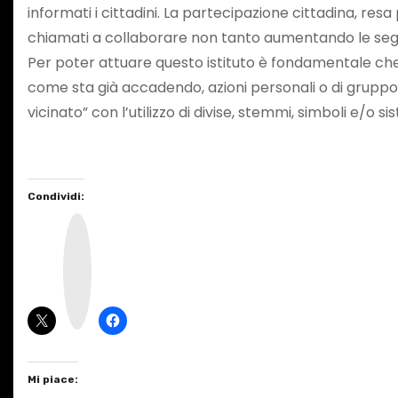
informati i cittadini. La partecipazione cittadina, resa
chiamati a collaborare non tanto aumentando le segnala
Per poter attuare questo istituto è fondamentale che
come sta già accadendo, azioni personali o di gruppo 
vicinato” con l’utilizzo di divise, stemmi, simboli e/o si
Condividi:
I
n
s
t
a
g
r
a
m
Mi piace: