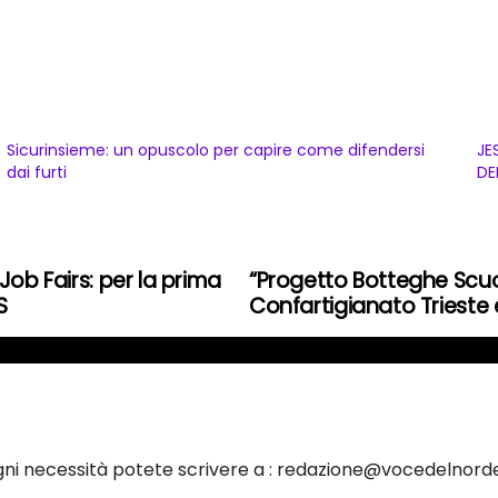
Sicurinsieme: un opuscolo per capire come difendersi
JE
dai furti
DE
Job Fairs: per la prima
“Progetto Botteghe Scuol
S
Confartigianato Trieste e
ogni necessità potete scrivere a : redazione@vocedelnorde