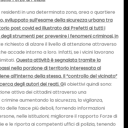
i residenti in una determinata zona, area o quartiere
to, sviluppato sull’esame della sicurezza urbana tra
 post covid ed illustrato dai Prefetti ai tutti i
o degli strumenti per prevenire i fenomeni criminosi, in
 richiesto di alzare il livello di attenzione attraverso
he accade intorno a loro. Infatti, se i vicini lavorano
imitati.
Questa attività è segnalata tramite la
ssi nella porzione di territorio interessata al
e all’interno della stessa. Il “controllo del vicinato”
cerca degli autori dei reati. G
li obiettivi quindi sono:
ione attiva dei cittadini attraverso una
l crimine aumentando la sicurezza, la vigilanza,
o delle fasce più deboli, fornendo informazioni
sone, nelle istituzioni; migliorare il rapporto Forze di
e le riporta ai competenti uffici di polizia, tenendo