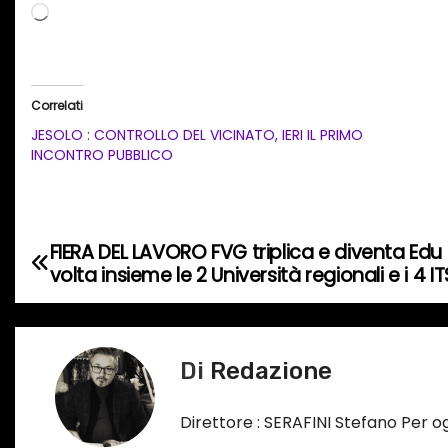
C
a
r
i
Correlati
c
JESOLO : CONTROLLO DEL VICINATO, IERI IL PRIMO
a
INCONTRO PUBBLICO
m
e
n
FIERA DEL LAVORO FVG triplica e diventa Edu 
N
t
volta insieme le 2 Università regionali e i 4 IT
o
a
i
v
n
Di
Redazione
c
i
o
g
Direttore : SERAFINI Stefano Per 
r