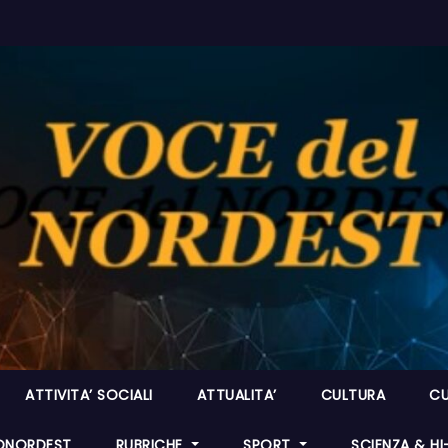
ATTIVITA’ SOCIALI
ATTUALITA’
CULTURA
CU
ONORDEST
RUBRICHE
SPORT
SCIENZA & H