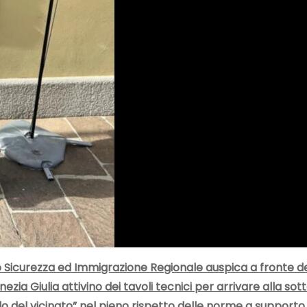
nto Sicurezza ed Immigrazione Regionale auspica a fronte de
ezia Giulia attivino dei tavoli tecnici per arrivare alla so
llo del vicinato” nel pieno rispetto delle norme a supporto d