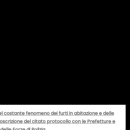
l costante fenomeno dei furti in abitazione e delle
ttoscrizione del citato protocollo con le Prefetture e
elle Forze di Polizia.