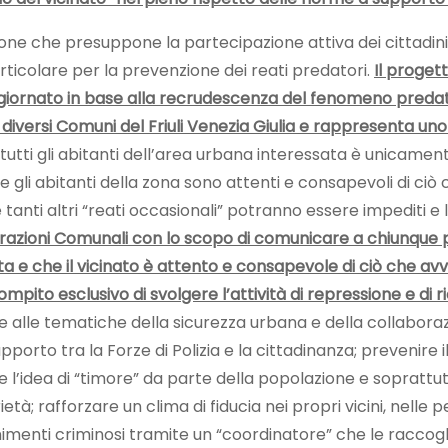
zione che presuppone la partecipazione attiva dei cittadin
particolare per la prevenzione dei reati predatori.
Il proget
giornato in base alla recrudescenza del fenomeno predatorio
in diversi Comuni del Friuli Venezia Giulia e rappresenta un
tutti gli abitanti dell’area urbana interessata è unicamente
e gli abitanti della zona sono attenti e consapevoli di ciò c
i e tanti altri “reati occasionali” potranno essere impediti e l
trazioni Comunali con lo scopo di comunicare a chiunque pa
e che il vicinato è attento e consapevole di ciò che avvien
mpito esclusivo di svolgere l’attività di repressione e di ri
ne alle tematiche della sicurezza urbana e della collaboraz
porto tra la Forze di Polizia e la cittadinanza; prevenire i
’idea di “timore” da parte della popolazione e soprattutt
à; rafforzare un clima di fiducia nei propri vicini, nelle per
enti criminosi tramite un “coordinatore” che le raccoglie 