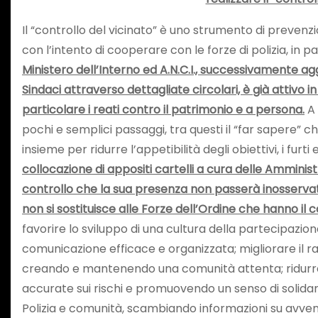
Il “controllo del vicinato” è uno strumento di preven
con l’intento di cooperare con le forze di polizia, in 
Ministero dell’Interno ed A.N.C.I., successivamente ag
Sindaci attraverso dettagliate circolari, è già attivo 
particolare i reati contro il patrimonio e a persona.
A 
pochi e semplici passaggi, tra questi il “far sapere” ch
insieme per ridurre l’appetibilità degli obiettivi, i furt
collocazione di appositi cartelli a cura delle Amminis
controllo che la sua presenza non passerà inosservata 
non si sostituisce alle Forze dell’Ordine che hanno il co
favorire lo sviluppo di una cultura della partecipazio
comunicazione efficace e organizzata; migliorare il rap
creando e mantenendo una comunità attenta; ridurre l
accurate sui rischi e promuovendo un senso di solidariet
Polizia e comunità, scambiando informazioni su avvenim