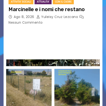
ATTIVITA' SOCIALI
ATTUALITA'
CON IL CUORE
Marcinelle e i nomi che restano
Ago 8, 2026
Yuleisy Cruz Lezcano
Nessun Commento
Tizio, Caio, Sempronio… e poi ancora un nome,
poi un altro, si forma un elenco lungo dal quale i
nomi scappano, scivolano fuori dalla pagina, la
carta che non basta…