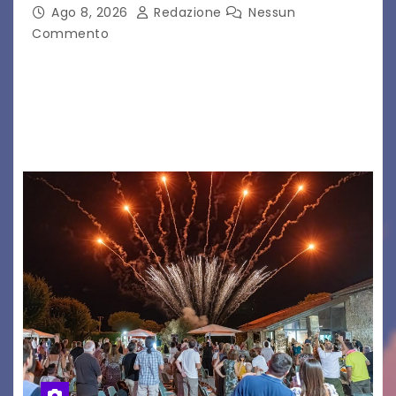
Ago 8, 2026
Redazione
Nessun
Commento
Il 7 agosto 2026, il tour estivo di Tony Boy
(ragazzo del 1999 nato a Padova, il cui vero
nome è Antonio Hueber) ha fatto tappa al
Festival di Majano.…