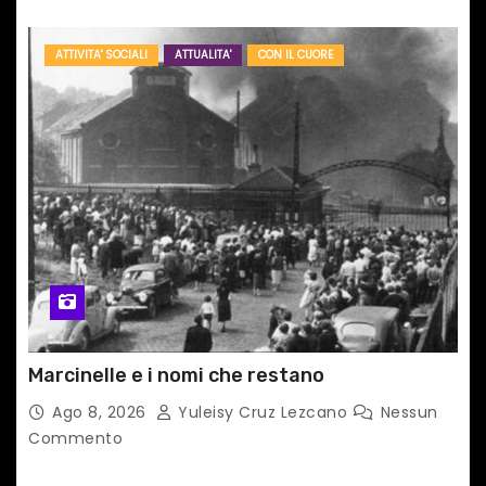
ATTIVITA' SOCIALI
ATTUALITA'
CON IL CUORE
Marcinelle e i nomi che restano
Ago 8, 2026
Yuleisy Cruz Lezcano
Nessun
Commento