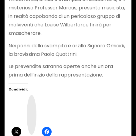
misterioso Professor Marcus, presunto musicista,
in realtà capobanda di un pericoloso gruppo di
malviventi che Louise Wilberforce finirà per
smascherare.
Nei panni della svampita e arzilla Signora Omicidi,
la bravissima Paola Quattrini.
Le prevendite saranno aperte anche un’ora
prima dell’inizio della rappresentazione.
Condividi:
I
n
s
t
a
g
r
a
m