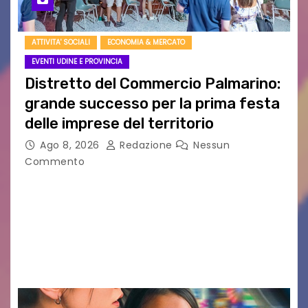
ATTIVITA' SOCIALI
ECONOMIA & MERCATO
EVENTI UDINE E PROVINCIA
Distretto del Commercio Palmarino:
grande successo per la prima festa
delle imprese del territorio
Ago 8, 2026
Redazione
Nessun
Commento
Sommariva: «Una serata che ha restituito il
valore di chi ogni giorno costruisce il Palmarino
con passione, ricerca e lavoro» PALMANOVA, 8
AGOSTO 2026 – È andata oltre ogni
aspettativa…