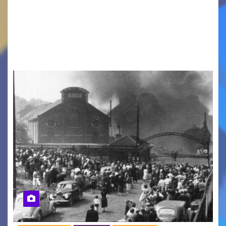
LA MIA FAMIGLIA A TAIPEI Domenica 9 agosto al
cinema all’aperto delgiardino Loris Fortuna un
racconto teneroe delicato che scalda il cuore!
UDINE – Domenica 9 agosto alle 21.15 torna…