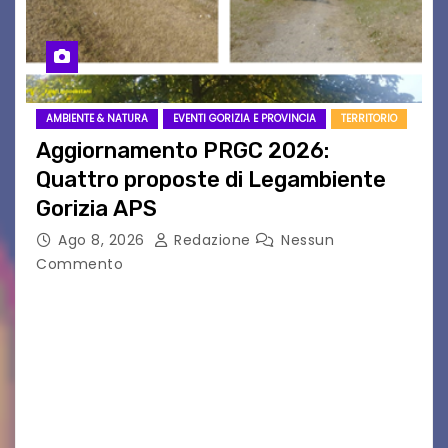
AMBIENTE & NATURA
EVENTI GORIZIA E PROVINCIA
TERRITORIO
Aggiornamento PRGC 2026:
Quattro proposte di Legambiente
Gorizia APS
Ago 8, 2026
Redazione
Nessun
Commento
Il 25 luglio scadeva la possibilità di fare delle
osservazioni al PRGC di Gorizia in fase di
aggiornamento. Le 4 proposte di Legambiente
Gorizia APS In occasione dell’aggiornamento
del Piano…