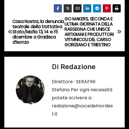
o
r
GO MAKERS, SECONDA E
N
Casa Nostra, la denuncia
s
ULTIMA GIORNATA DELLA
teatrale della trattativa
RASSEGNA CHE UNISCE
a
Stato/Mafia 13, 14 e 15
o
ARTIGIANI E PRODUTTORI
dicembre a Gradisca
VITIVINICOLI DEL CARSO
…
d’Isonzo
v
GORIZIANO E TRIESTINO
i
Di
Redazione
g
a
Direttore : SERAFINI
Stefano Per ogni necessità
z
potete scrivere a :
i
redazione@vocedelnordes
t.it
o