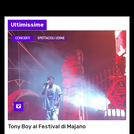
n
e
Ultimissime
a
r
CONCERTI
SPETTACOLI UDINE
t
i
c
o
l
i
Tony Boy al Festival di Majano