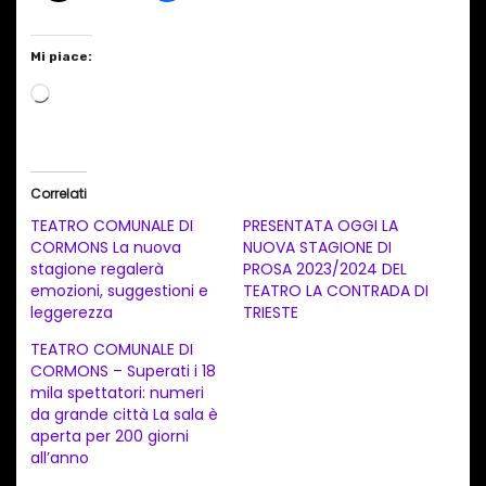
Mi piace:
C
a
r
i
Correlati
c
TEATRO COMUNALE DI
PRESENTATA OGGI LA
a
CORMONS La nuova
NUOVA STAGIONE DI
stagione regalerà
PROSA 2023/2024 DEL
m
emozioni, suggestioni e
TEATRO LA CONTRADA DI
e
leggerezza
TRIESTE
n
TEATRO COMUNALE DI
t
CORMONS – Superati i 18
mila spettatori: numeri
o
da grande città La sala è
i
aperta per 200 giorni
n
all’anno
c