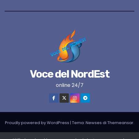
Voce del NordEst
online 24/7
Proudly powered by WordPress
|
Tema:
Newses
di
Themeansar
.
VNE su instagram
VNE su Twitter
VNE su FB
Blogger