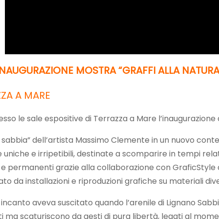
INAUGURAZIONE MOSTRA “GRAFFI ALLA NATURA
ZZA A MARE
sso le sale espositive di Terrazza a Mare l’inaugurazione d
 sabbia” dell’artista Massimo Clemente in un nuovo contes
ere uniche e irripetibili, destinate a scomparire in tempi 
li e permanenti grazie alla collaborazione con GraficStyl
o da installazioni e riproduzioni grafiche su materiali dive
anto aveva suscitato quando l’arenile di Lignano Sabbiad
 ma scaturiscono da gesti di pura libertà, legati al momen