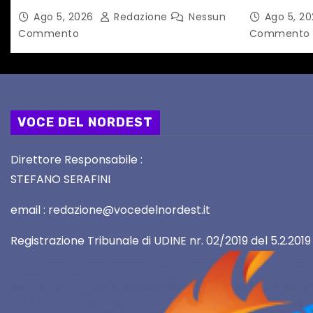
l
alle Autorità competenti
NOTTI DI 
Ago 5, 2026
Redazione
Nessun
Ago 5, 2
PERCORSI,
Commento
Commento
i
VOCE DEL NORDEST
Direttore Responsabile :
STEFANO SERAFINI
email : redazione@vocedelnordest.it
Registrazione Tribunale di UDINE nr. 02/2019 del 5.2.2019