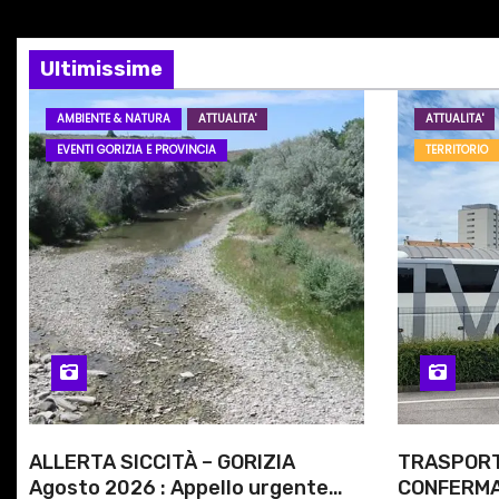
z
…
i
Ultimissime
o
AMBIENTE & NATURA
ATTUALITA'
ATTUALITA'
n
EVENTI GORIZIA E PROVINCIA
TERRITORIO
e
a
r
t
i
c
ALLERTA SICCITÀ – GORIZIA
TRASPORT
o
Agosto 2026 : Appello urgente
CONFERMAT