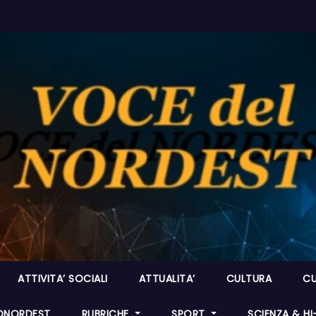
ATTIVITA’ SOCIALI
ATTUALITA’
CULTURA
CU
ONORDEST
RUBRICHE
SPORT
SCIENZA & H