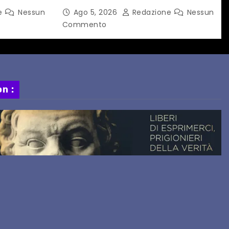
ato a
e
Nessun
Ago 5, 2026
Redazione
Nessun
Commento
n :