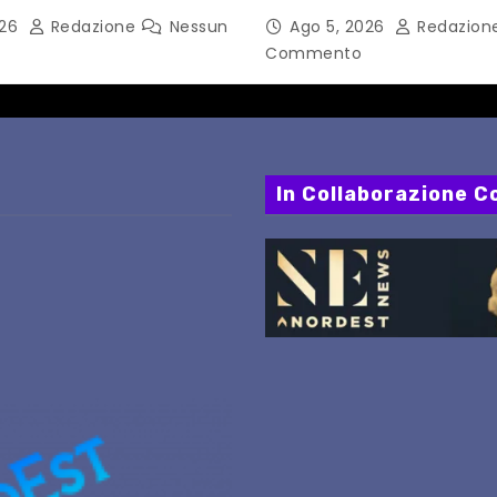
AGOSTO: DEFINITI
festival triestino dedic
026
Redazione
Nessun
Ago 5, 2026
Redazion
 FERMATE E ORARIO
Springsteen
Commento
In Collaborazione Co