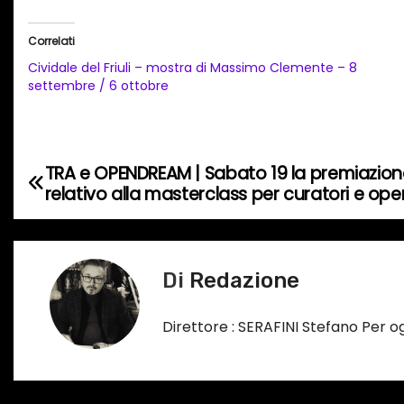
r
i
Correlati
c
Cividale del Friuli – mostra di Massimo Clemente – 8
a
settembre / 6 ottobre
m
e
n
TRA e OPENDREAM | Sabato 19 la premiazione
N
t
relativo alla masterclass per curatori e oper
o
a
i
v
n
Di
Redazione
c
i
o
g
Direttore : SERAFINI Stefano Per 
r
s
a
o