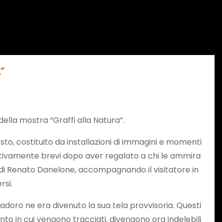
”
ella mostra “Graffi alla Natura”.
to, costituito da installazioni di immagini e momenti
relativamente brevi dopo aver regalato a chi le ammira
e di Renato Danelone, accompagnando il visitatore in
rsi.
oro ne era divenuto la sua tela provvisoria. Questi
to in cui vengono tracciati, divengono ora indelebili