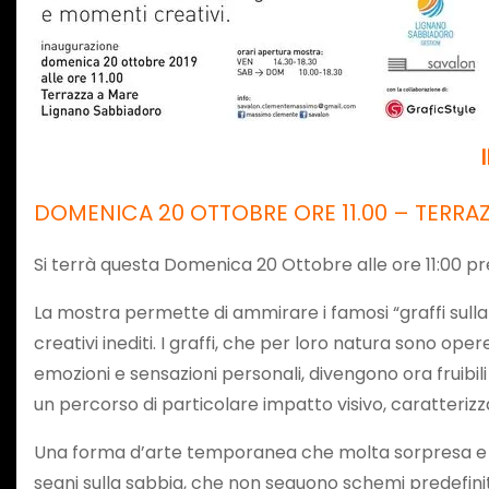
DOMENICA 20 OTTOBRE ORE 11.00 – TERRA
Si terrà questa Domenica 20 Ottobre alle ore 11:00 pre
La mostra permette di ammirare i famosi “graffi sulla
creativi inediti. I graffi, che per loro natura sono op
emozioni e sensazioni personali, divengono ora fruibi
un percorso di particolare impatto visivo, caratterizzat
Una forma d’arte temporanea che molta sorpresa e inc
segni sulla sabbia, che non seguono schemi predefiniti