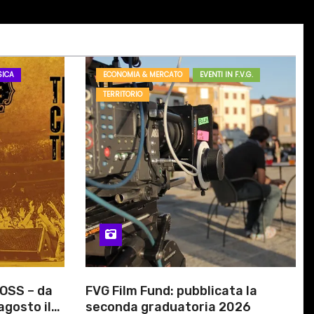
ICA
ECONOMIA & MERCATO
EVENTI IN F.V.G.
TERRITORIO
OSS – da
FVG Film Fund: pubblicata la
agosto il
seconda graduatoria 2026