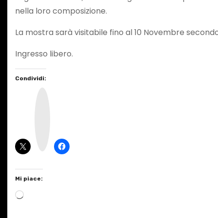
nella loro composizione.
La mostra sarà visitabile fino al 10 Novembre secondo i 
Ingresso libero.
Condividi:
I
n
s
t
a
g
r
a
m
Mi piace:
C
a