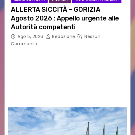
ALLERTA SICCITÀ – GORIZIA
Agosto 2026 : Appello urgente alle
Autorità competenti
Ago 5, 2026
Redazione
Nessun
Commento
Legambiente Gorizia APS e Legambiente
Monfalcone APS “Circolo Ignazio Zanutto”
desiderano attirare l’attenzione della
cittadinanza e delle Autorità competenti sulla
grave siccità che sta colpendo non solo le
campagne e…