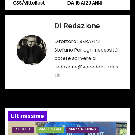
r
CSS/Mittelfest
DAI 16 AI 29 ANNI
v
s
o
i
Di
Redazione
…
g
Direttore : SERAFINI
a
Stefano Per ogni necessità
potete scrivere a :
z
redazione@vocedelnordes
i
t.it
o
n
e
Ultimissime
a
ATTUALITA'
EVENTI IN F.V.G.
SPECIALE UDINESE