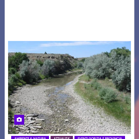
a ospitare la presentazione della nuova
seconda maglia dell’Udinese per la stagione
2026/27. Un evento che ha richiamato
istituzioni, addetti ai…
AMBIENTE & NATURA
ATTUALITA'
EVENTI GORIZIA E PROVINCIA