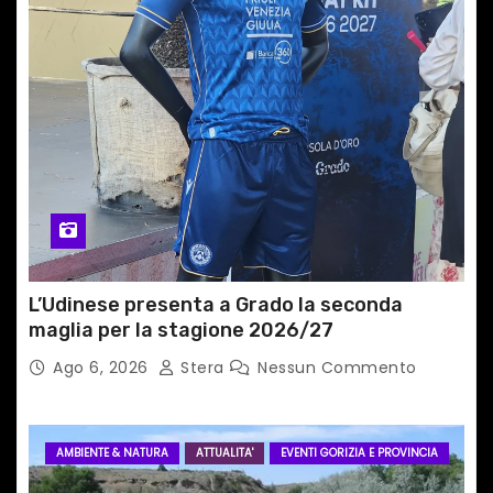
r
t
i
c
o
l
i
L’Udinese presenta a Grado la seconda
maglia per la stagione 2026/27
Ago 6, 2026
Stera
Nessun Commento
AMBIENTE & NATURA
ATTUALITA'
EVENTI GORIZIA E PROVINCIA