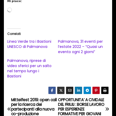
Mi piace:
C
a
r
i
Correlati
c
Linea Verde tra i Bastioni
Palmanova, 31 eventi per
a
UNESCO di Palmanova
l’estate 2022 – “Quasi un
evento ogni 2 giorni”
m
e
Palmanova, riprese di
video sferici per un salto
n
nel tempo lungo i
t
Bastioni
o
i
n
Mittelfest 2019: open call
OPPORTUNITA’ A CIVIDALE
N
c
per la ricerca dei
DEL FRIULI : BORSE LAVORO
partecipanti alla nuova
PER ESPERIENZE
o
a
co-produzione
FORMATIVE PER GIOVANI