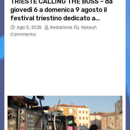
TRIESTE CALLING THE BOSS – da
giovedì 6 a domenica 9 agosto il
festival triestino dedicato a
Springsteen
Ago 5, 2026
Redazione
Nessun
Commento
TRIESTE CALLING THE BOSS 2026
Quattordicesima Edizione Dal 6 al 9 agosto 2026
PIAZZA VERDI, SARTORIO, SAN GIUSTO,
AUSONIA… BLOOD BROTHERS, LOVESICK DUO,
BOUND FOR GLORY, RENATO TAMMI, ANTHONY
BASSO,…