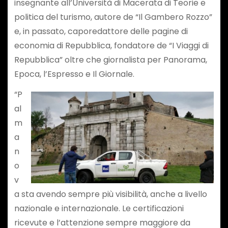
insegnante all’Università di Macerata di Teorie e
politica del turismo, autore de “Il Gambero Rozzo”
e, in passato, caporedattore delle pagine di
economia di Repubblica, fondatore de “I Viaggi di
Repubblica” oltre che giornalista per Panorama,
Epoca, l’Espresso e Il Giornale.
“P
al
m
a
n
o
v
a sta avendo sempre più visibilità, anche a livello
nazionale e internazionale. Le certificazioni
ricevute e l’attenzione sempre maggiore da