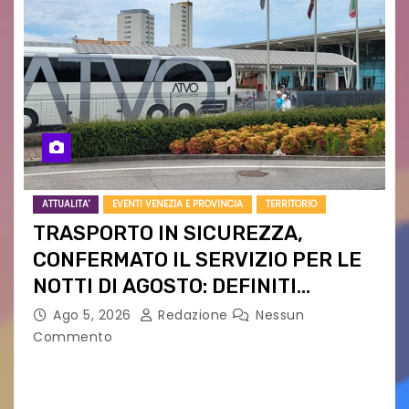
ATTUALITA'
EVENTI VENEZIA E PROVINCIA
TERRITORIO
TRASPORTO IN SICUREZZA,
CONFERMATO IL SERVIZIO PER LE
NOTTI DI AGOSTO: DEFINITI
PERCORSI, FERMATE E ORARIO
Ago 5, 2026
Redazione
Nessun
Commento
Venerdì 7 agosto la prima corsa, obiettivo
ridurre i rischi legati agli spostamenti notturni