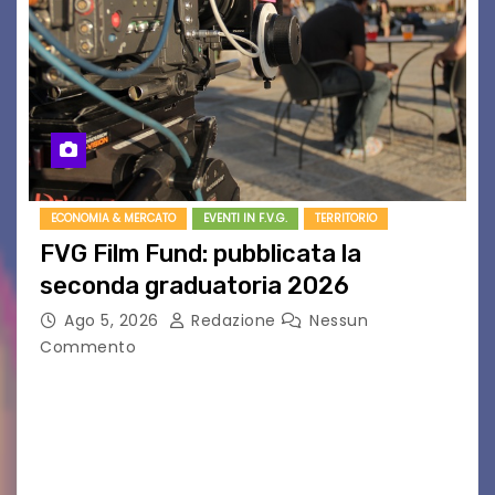
ECONOMIA & MERCATO
EVENTI IN F.V.G.
TERRITORIO
FVG Film Fund: pubblicata la
seconda graduatoria 2026
Ago 5, 2026
Redazione
Nessun
Commento
Aperta la terza e ultima call dell’anno per le
produzioni audiovisive Online gli esiti della
seconda finestra del Film Fund promosso dalla
Friuli Venezia Giulia Film Commission –