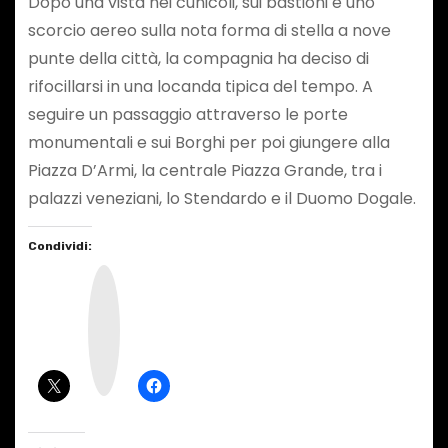
Dopo una vista nei cunicoli, sui bastioni e uno
scorcio aereo sulla nota forma di stella a nove
punte della città, la compagnia ha deciso di
rifocillarsi in una locanda tipica del tempo. A
seguire un passaggio attraverso le porte
monumentali e sui Borghi per poi giungere alla
Piazza D’Armi, la centrale Piazza Grande, tra i
palazzi veneziani, lo Stendardo e il Duomo Dogale.
Condividi:
I
n
s
t
a
g
r
a
m