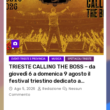
EVENTI TRIESTE E PROVINCIA
MUSICA
SPETTACOLI TRIESTE
TRIESTE CALLING THE BOSS – da
giovedì 6 a domenica 9 agosto il
festival triestino dedicato a
Springsteen
Ago 5, 2026
Redazione
Nessun
Commento
TRIESTE CALLING THE BOSS 2026
Quattordicesima Edizione Dal 6 al 9 agosto 2026