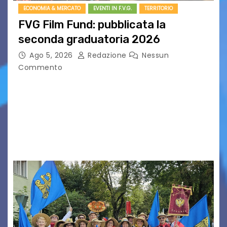
ECONOMIA & MERCATO
EVENTI IN F.V.G.
TERRITORIO
FVG Film Fund: pubblicata la
seconda graduatoria 2026
Ago 5, 2026
Redazione
Nessun
Commento
Aperta la terza e ultima call dell’anno per le
produzioni audiovisive Online gli esiti della
seconda finestra del Film Fund promosso dalla
Friuli Venezia Giulia Film Commission –
PromoTurismoFVG. Le…