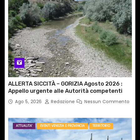
r
t
i
c
o
l
i
ALLERTA SICCITÀ – GORIZIA Agosto 2026 :
Appello urgente alle Autorità competenti
Ago 5, 2026
Redazione
Nessun Commento
ATTUALITA'
EVENTI VENEZIA E PROVINCIA
TERRITORIO