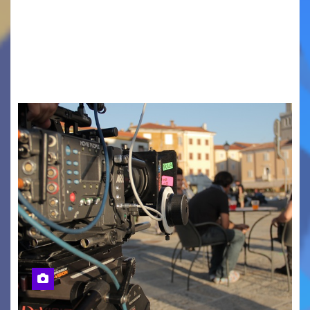
PIAZZA VERDI, SARTORIO, SAN GIUSTO,
AUSONIA… BLOOD BROTHERS, LOVESICK DUO,
BOUND FOR GLORY, RENATO TAMMI, ANTHONY
BASSO,…