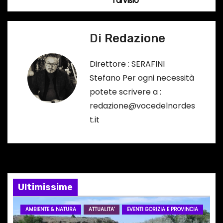
Tarvisio
…
v
Di
Redazione
i
g
Direttore : SERAFINI
Stefano Per ogni necessità
a
potete scrivere a :
z
redazione@vocedelnordes
t.it
i
o
n
e
Ultimissime
a
AMBIENTE & NATURA
ATTUALITA'
EVENTI GORIZIA E PROVINCIA