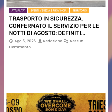
ATTUALITA'
EVENTI VENEZIA E PROVINCIA
TERRITORIO
TRASPORTO IN SICUREZZA,
CONFERMATO IL SERVIZIO PER LE
NOTTI DI AGOSTO: DEFINITI
PERCORSI, FERMATE E ORARIO
Ago 5, 2026
Redazione
Nessun
Commento
Venerdì 7 agosto la prima corsa, obiettivo
ridurre i rischi legati agli spostamenti notturni
Torna il servizio di trasporto notturno dedicato
ai collegamenti con i principali locali di
intrattenimento di…