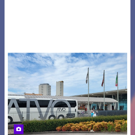
Monfalcone APS “Circolo Ignazio Zanutto”
desiderano attirare l’attenzione della
cittadinanza e delle Autorità competenti sulla
grave siccità che sta colpendo non solo le
campagne e…