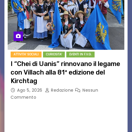
ATTIVITA' SOCIALI
CURIOSITA'
EVENTI IN F.V.G.
I “Chei di Uanis” rinnovano il legame
con Villach alla 81ª edizione del
Kirchtag
Ago 5, 2026
Redazione
Nessun
Commento
VILLACO/JANNIS – Anche quest’anno il gruppo
folkloristico “Chei di Uanis” ha rinnovato la sua
tradizione prendendo parte al Villacher
Kirchtag, la festa popolare e dei costumi