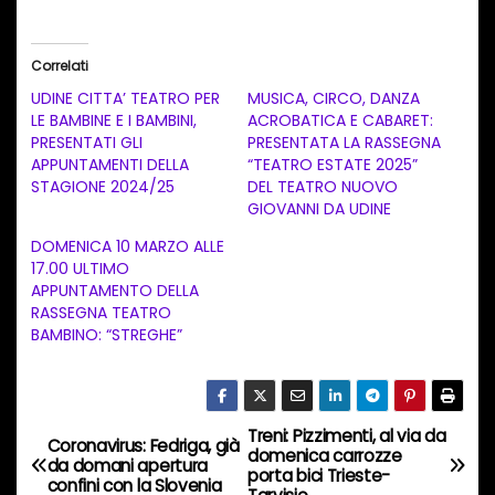
r
i
Correlati
c
UDINE CITTA’ TEATRO PER
MUSICA, CIRCO, DANZA
a
LE BAMBINE E I BAMBINI,
ACROBATICA E CABARET:
PRESENTATI GLI
PRESENTATA LA RASSEGNA
m
APPUNTAMENTI DELLA
“TEATRO ESTATE 2025”
e
STAGIONE 2024/25
DEL TEATRO NUOVO
n
GIOVANNI DA UDINE
t
DOMENICA 10 MARZO ALLE
17.00 ULTIMO
o
APPUNTAMENTO DELLA
i
RASSEGNA TEATRO
n
BAMBINO: “STREGHE”
c
o
r
Treni: Pizzimenti, al via da
N
Coronavirus: Fedriga, già
s
domenica carrozze
da domani apertura
porta bici Trieste-
a
confini con la Slovenia
o