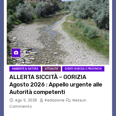
AMBIENTE & NATURA
ATTUALITA'
EVENTI GORIZIA E PROVINCIA
ALLERTA SICCITÀ – GORIZIA
Agosto 2026 : Appello urgente alle
Autorità competenti
Ago 5, 2026
Redazione
Nessun
Commento
Legambiente Gorizia APS e Legambiente