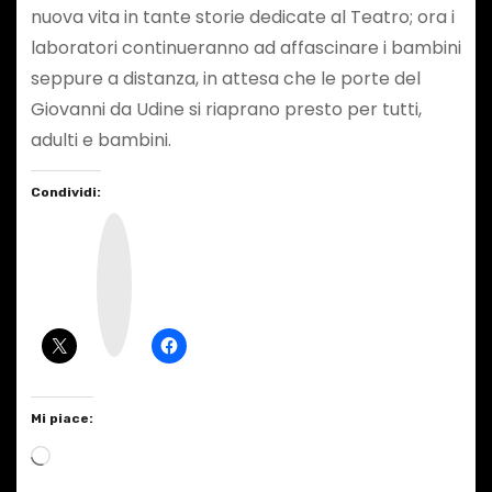
nuova vita in tante storie dedicate al Teatro; ora i
laboratori continueranno ad affascinare i bambini
seppure a distanza, in attesa che le porte del
Giovanni da Udine si riaprano presto per tutti,
adulti e bambini.
Condividi:
I
n
s
t
a
g
r
a
m
Mi piace:
C
a