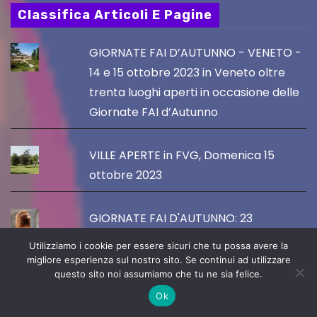
Classifica Articoli E Pagine
GIORNATE FAI D’AUTUNNO - VENETO -
14 e 15 ottobre 2023 in Veneto oltre
trenta luoghi aperti in occasione delle
Giornate FAI d’Autunno
VILLE APERTE in FVG, Domenica 15
ottobre 2023
GIORNATE FAI D'AUTUNNO: 23
APERTURE IN 9 COMUNI DEL FVG
Utilizziamo i cookie per essere sicuri che tu possa avere la
SABATO 15 E DOMENICA 16 OTTOBRE
migliore esperienza sul nostro sito. Se continui ad utilizzare
questo sito noi assumiamo che tu ne sia felice.
2023
Ok