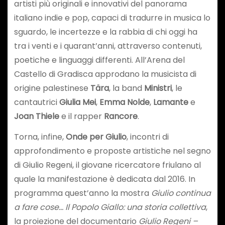
artisti più originali e innovativi del panorama
italiano indie e pop, capaci di tradurre in musica lo
sguardo, le incertezze e la rabbia di chi oggi ha
tra i venti e i quarant’anni, attraverso contenuti,
poetiche e linguaggi differenti. All’Arena del
Castello di Gradisca approdano la musicista di
origine palestinese
Tära
, la band
Ministri
, le
cantautrici
Giulia Mei
,
Emma Nolde
,
Lamante
e
Joan Thiele
e il rapper
Rancore
.
Torna, infine,
Onde per Giulio
, incontri di
approfondimento e proposte artistiche nel segno
di Giulio Regeni, il giovane ricercatore friulano al
quale la manifestazione è dedicata dal 2016. In
programma quest’anno la mostra
Giulio continua
a fare cose… Il Popolo Giallo: una storia collettiva
,
la proiezione del documentario
Giulio Regeni –