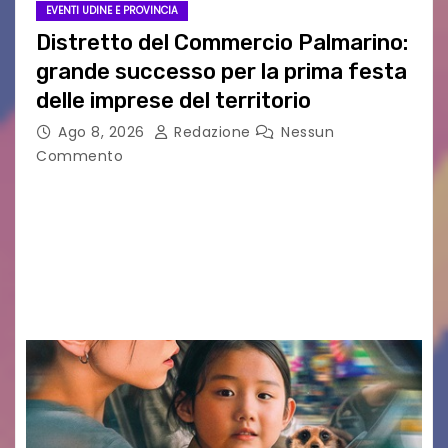
EVENTI UDINE E PROVINCIA
Distretto del Commercio Palmarino:
grande successo per la prima festa
delle imprese del territorio
Ago 8, 2026
Redazione
Nessun
Commento
Sommariva: «Una serata che ha restituito il
valore di chi ogni giorno costruisce il Palmarino
con passione, ricerca e lavoro» PALMANOVA, 8
AGOSTO 2026 – È andata oltre ogni
aspettativa…