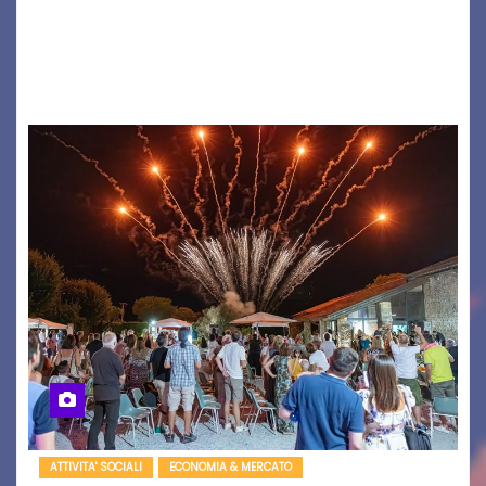
(ragazzo del 1999 nato a Padova, il cui vero
nome è Antonio Hueber) ha fatto tappa al
Festival di Majano.…
ATTIVITA' SOCIALI
ECONOMIA & MERCATO