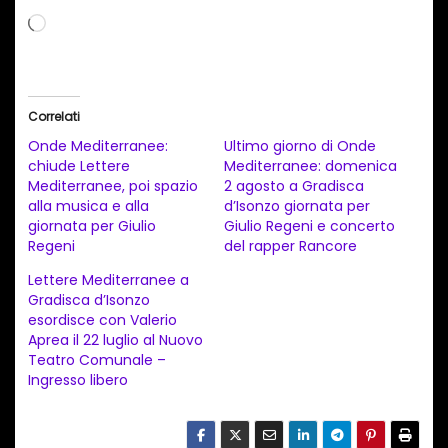
C
a
r
i
Correlati
c
Onde Mediterranee:
Ultimo giorno di Onde
a
chiude Lettere
Mediterranee: domenica
Mediterranee, poi spazio
2 agosto a Gradisca
m
alla musica e alla
d’Isonzo giornata per
e
giornata per Giulio
Giulio Regeni e concerto
n
Regeni
del rapper Rancore
t
Lettere Mediterranee a
Gradisca d’Isonzo
o
esordisce con Valerio
i
Aprea il 22 luglio al Nuovo
n
Teatro Comunale –
Ingresso libero
c
o
r