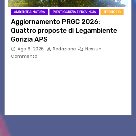
AMBIENTE & NATURA
EVENTI GORIZIA E PROVINCIA
TERRITORIO
Aggiornamento PRGC 2026:
Quattro proposte di Legambiente
Gorizia APS
Ago 8, 2026
Redazione
Nessun
Commento
Il 25 luglio scadeva la possibilità di fare delle
osservazioni al PRGC di Gorizia in fase di
aggiornamento. Le 4 proposte di Legambiente
Gorizia APS In occasione dell’aggiornamento
del Piano…