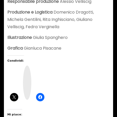
Responsabile produzione
Alessio Velliscig
Produzione e Logistica
Domenico Dragotti,
Michela Gentilini, Rita Inghisciano, Giuliano
Velliscig, Fedra Verginella
Illustrazione
Giulia Spanghero
Grafica
Gianluca Pisacane
Condividi:
I
n
s
t
a
g
r
a
m
Mi piace: