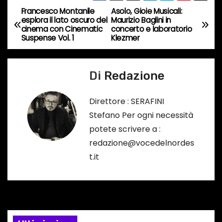
s
Francesco Montanile
Asolo, Gioie Musicali:
N
esplora il lato oscuro del
Maurizio Baglini in
o
cinema con Cinematic
concerto e laboratorio
a
…
Suspense Vol. 1
Klezmer
v
Di
Redazione
i
g
Direttore : SERAFINI
Stefano Per ogni necessità
a
potete scrivere a :
z
redazione@vocedelnordes
t.it
i
o
n