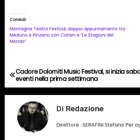
r
i
Correlati
c
Montagna Teatro Festival, doppio appuntamento tra
a
Meduno e Pinzano con Cohen e “Le Stagioni del
Mondo”
m
e
n
t
Cadore Dolomiti Music Festival, si inizia saba
N
o
eventi nella prima settimana
a
i
n
v
c
Di
Redazione
i
o
r
g
Direttore : SERAFINI Stefano Per 
s
a
o