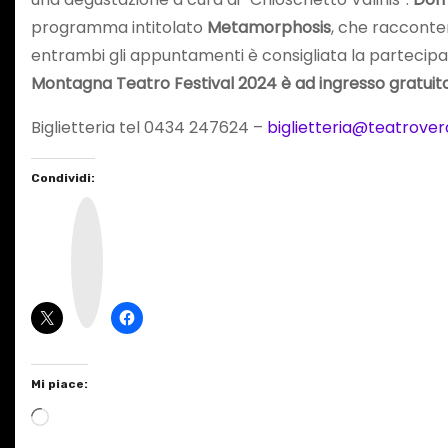
programma intitolato
Metamorphosis
, che racconter
entrambi gli appuntamenti è consigliata la partecipaz
Montagna Teatro Festival 2024 è ad ingresso gratuito
Biglietteria tel 0434 247624 –
biglietteria@teatrover
Condividi:
I
n
s
t
a
g
r
a
m
Mi piace:
C
a