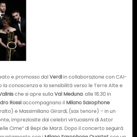
eato
e promosso dal
Verdi
in collaborazione con CAI-
 la conoscenza e la sensibilità verso le Terre Alte e
alinis
che si apre sulla
Val Meduna
: alle 18.30 in
dro Rossi
accompagnano il
Milano Saxophone
to) e Massimiliano Girardi, (sax tenore) – in un
e, impreziosite dai celebri virtuosismi di Astor
lle Cime” di Bepi de Marzi. Dopo il concerto seguirà
ppuntamento con i
Milano Saxophone Quartet
con un