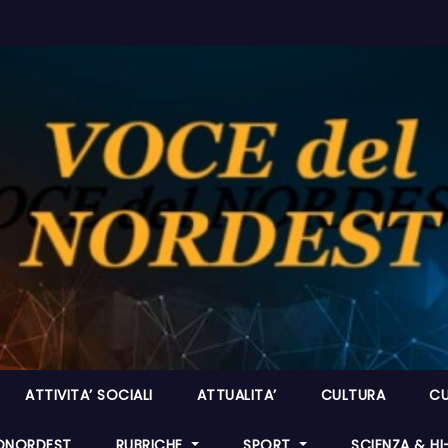
ATTIVITA’ SOCIALI
ATTUALITA’
CULTURA
CU
ONORDEST
RUBRICHE
SPORT
SCIENZA & H