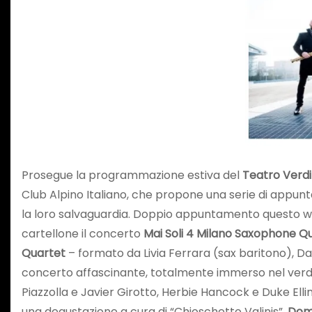
Prosegue la programmazione estiva del
Teatro Verdi
Club Alpino Italiano, che propone una serie di
appunta
la loro salvaguardia. Doppio appuntamento questo w
cartellone il concerto
Mai Soli 4 Milano Saxophone Q
Quartet
– formato da Livia Ferrara (sax baritono), D
concerto affascinante, totalmente immerso nel verde, 
Piazzolla e Javier Girotto, Herbie Hancock e Duke Ell
una degustazione a cura di “Chioschetto Valinis”.
Dome