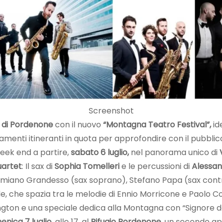
Screenshot
 di Pordenone
con il nuovo
“Montagna Teatro Festival”,
id
menti itineranti in quota per approfondire con il pubblico
eek end a partire,
sabato 6 luglio,
nel panorama unico di
V
uartet
: Il sax di
Sophia Tomelleri
e le percussioni di
Alessan
amiano Grandesso (sax soprano), Stefano Papa (sax contral
che spazia tra le melodie di Ennio Morricone e Paolo Cont
ington e una speciale dedica alla Montagna con “Signore de
nica 7 luglio
, alle 17, al
Rifugio Pordenone
, un secondo a