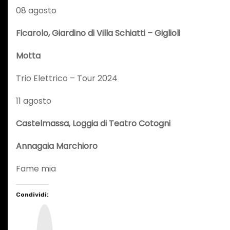
08 agosto
Ficarolo, Giardino di Villa Schiatti – Giglioli
Motta
Trio Elettrico – Tour 2024
11 agosto
Castelmassa, Loggia di Teatro Cotogni
Annagaia Marchioro
Fame mia
Condividi:
I
n
s