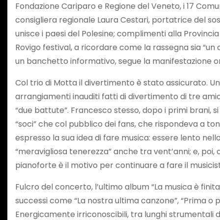
Fondazione Cariparo e Regione del Veneto, i 17 Comuni
consigliera regionale Laura Cestari, portatrice del so
unisce i paesi del Polesine; complimenti alla Provincia
Rovigo festival, a ricordare come la rassegna sia “un
un banchetto informativo, segue la manifestazione or
Col trio di Motta il divertimento è stato assicurato. Una
arrangiamenti inauditi fatti di divertimento di tre a
“due battute”. Francesco stesso, dopo i primi brani, si
“soci” che col pubblico dei fans, che rispondeva a tono
espresso la sua idea di fare musica: essere lento nel
“meravigliosa tenerezza” anche tra vent’anni; e, poi
pianoforte è il motivo per continuare a fare il musicis
Fulcro del concerto, l’ultimo album “La musica è finit
successi come “La nostra ultima canzone”, “Prima o po
Energicamente irriconoscibili, tra lunghi strumentali d