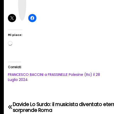
t
a
g
r
a
m
Mi piace:
C
a
r
i
Correlati
c
FRANCESCO BACCINI a FRASSINELLE Polesine (Ro) il 28
a
Luglio 2024
m
e
n
Davide Lo Surdo: il musicista diventato eter
N
t
sorprende Roma