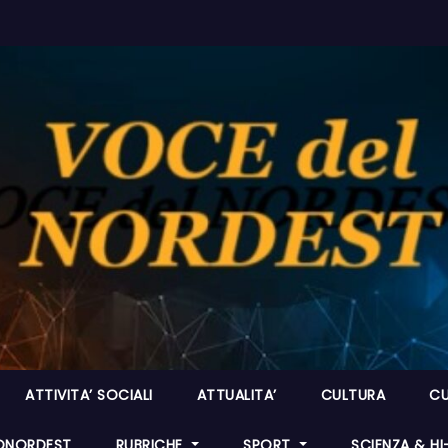
ATTIVITA’ SOCIALI
ATTUALITA’
CULTURA
CU
ONORDEST
RUBRICHE
SPORT
SCIENZA & H