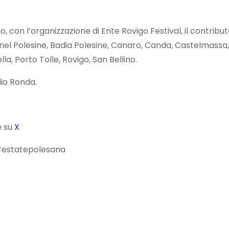
igo, con l’organizzazione di Ente Rovigo Festival, il contr
 nel Polesine, Badia Polesine, Canaro, Canda, Castelmassa,
la, Porto Tolle, Rovigo, San Bellino.
dio Ronda.
 su
X
 #estatepolesana