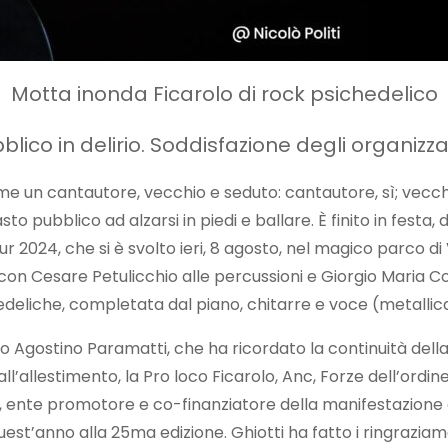
Motta inonda Ficarolo di rock psichedelico
blico in delirio. Soddisfazione degli organizza
me un cantautore, vecchio e seduto: cantautore, sì; vecch
 vasto pubblico ad alzarsi in piedi e ballare. È finito in fe
r 2024, che si è svolto ieri, 8 agosto, nel magico parco di V
 con Cesare Petulicchio alle percussioni e Giorgio Maria C
hedeliche, completata dal piano, chitarre e voce (metallic
olo Agostino Paramatti, che ha ricordato la continuità del
l’allestimento, la Pro loco Ficarolo, Anc, Forze dell’ordine,
o, ente promotore e co-finanziatore della manifestazione c’
’anno alla 25ma edizione. Ghiotti ha fatto i ringraziamenti