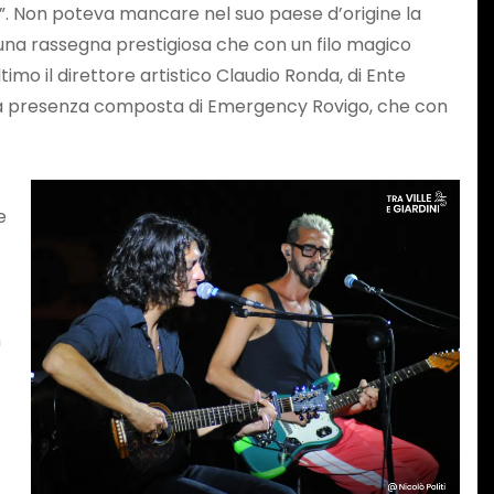
lo”. Non poteva mancare nel suo paese d’origine la
è una rassegna prestigiosa che con un filo magico
imo il direttore artistico Claudio Ronda, di Ente
che la presenza composta di Emergency Rovigo, che con
e
n