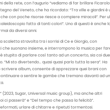
 della rete, con l’augurio “vediamo di far brillare Ficaro
stegno del Veneto, che ha ricordato: “Tra ville e giardini 
 che con poche risorse riesce a compiere miracoli”. Per ult
 caleidoscopio fatto di tanti colori”. Uno di questi è an
mai da diversi anni.
 scaletta stravolta tra i sorrisi di Ce e Giorgio, con
mici che suonano insieme, e interrompono la musica per far
 è stupito di parlare così tanto ad un concerto, sia coi due
. “Mi sto divertendo… quasi quasi parlo tutta la sera”. Ha
lo scrivere album, consente di apprezzare quei brani con
, continuare a sentire le gambe che tremano davanti ad u
ta.
a” (2023, Sugar, Universal music group), ma anche altri
i ci passerà” e “Del tempo che passa la felicità”
.
eformati, urlare di chitarre e ripetuti tormentosi.