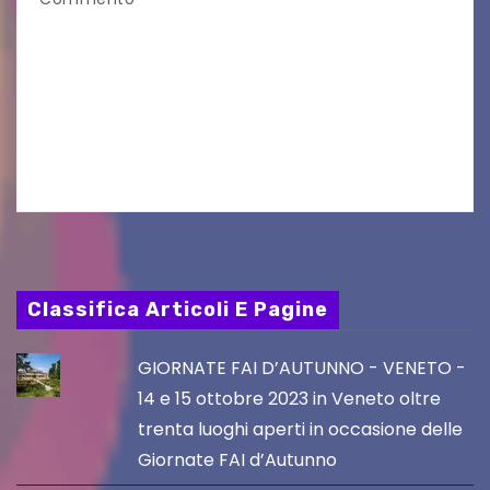
VILLACO/JANNIS – Anche quest’anno il gruppo
folkloristico “Chei di Uanis” ha rinnovato la sua
tradizione prendendo parte al Villacher
Kirchtag, la festa popolare e dei costumi
tradizionali più grande d’Austria.…
Classifica Articoli E Pagine
GIORNATE FAI D’AUTUNNO - VENETO -
14 e 15 ottobre 2023 in Veneto oltre
trenta luoghi aperti in occasione delle
Giornate FAI d’Autunno