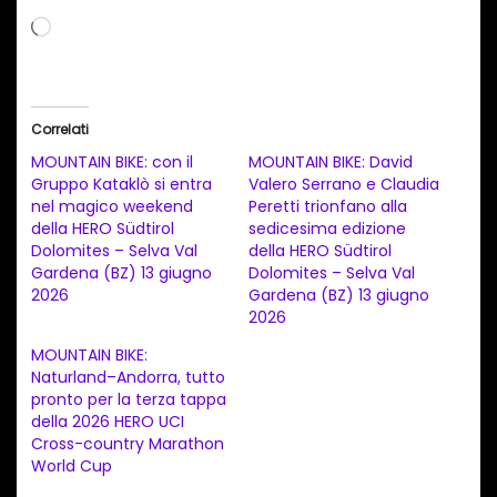
C
a
r
i
Correlati
c
MOUNTAIN BIKE: con il
MOUNTAIN BIKE: David
a
Gruppo Kataklò si entra
Valero Serrano e Claudia
nel magico weekend
Peretti trionfano alla
m
della HERO Südtirol
sedicesima edizione
e
Dolomites – Selva Val
della HERO Südtirol
n
Gardena (BZ) 13 giugno
Dolomites – Selva Val
2026
Gardena (BZ) 13 giugno
t
2026
o
MOUNTAIN BIKE:
i
Naturland–Andorra, tutto
n
pronto per la terza tappa
della 2026 HERO UCI
c
Cross-country Marathon
o
World Cup
r