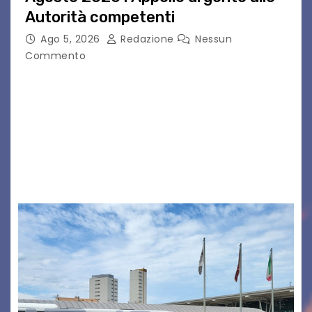
Autorità competenti
Ago 5, 2026
Redazione
Nessun
Commento
Legambiente Gorizia APS e Legambiente
Monfalcone APS “Circolo Ignazio Zanutto”
desiderano attirare l’attenzione della
cittadinanza e delle Autorità competenti sulla
grave siccità che sta colpendo non solo le
campagne e…