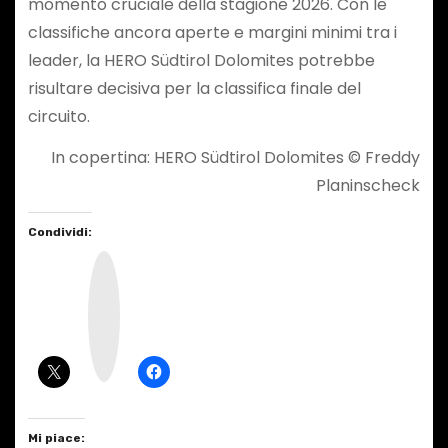
momento cruciale della stagione 2026. Con le
classifiche ancora aperte e margini minimi tra i
leader, la HERO Südtirol Dolomites potrebbe
risultare decisiva per la classifica finale del
circuito.
In copertina: HERO Südtirol Dolomites © Freddy
Planinscheck
Condividi:
I
n
s
t
a
g
r
a
m
Mi piace: