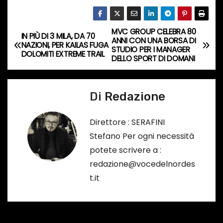
s
o
MVC GROUP CELEBRA 80
N
IN PIÙ DI 3 MILA, DA 70
…
ANNI CON UNA BORSA DI
NAZIONI, PER KAILAS FUGA
STUDIO PER I MANAGER
a
DOLOMITI EXTREME TRAIL
DELLO SPORT DI DOMANI
v
Di
Redazione
i
g
Direttore : SERAFINI
Stefano Per ogni necessità
a
potete scrivere a :
z
redazione@vocedelnordes
t.it
i
o