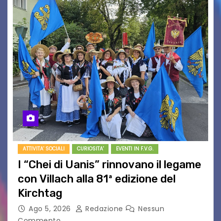
ATTIVITA' SOCIALI
CURIOSITA'
EVENTI IN F.V.G.
I “Chei di Uanis” rinnovano il legame
con Villach alla 81ª edizione del
Kirchtag
Ago 5, 2026
Redazione
Nessun
Commento