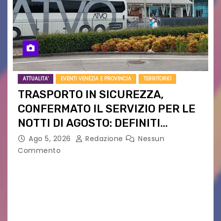
ATTUALITA'
EVENTI VENEZIA E PROVINCIA
TERRITORIO
TRASPORTO IN SICUREZZA,
CONFERMATO IL SERVIZIO PER LE
NOTTI DI AGOSTO: DEFINITI
PERCORSI, FERMATE E ORARIO
Ago 5, 2026
Redazione
Nessun
Commento
Venerdì 7 agosto la prima corsa, obiettivo
ridurre i rischi legati agli spostamenti notturni
Torna il servizio di trasporto notturno dedicato
ai collegamenti con i principali locali di
intrattenimento di…