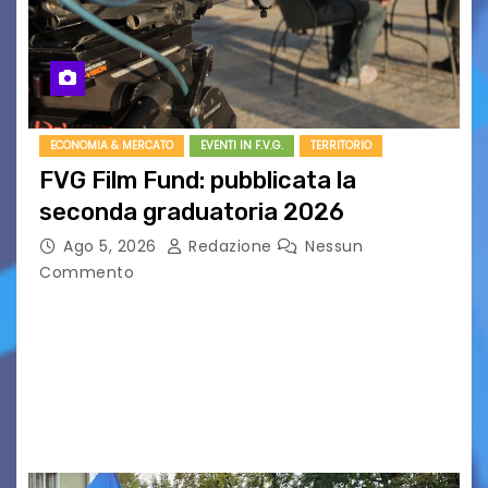
ECONOMIA & MERCATO
EVENTI IN F.V.G.
TERRITORIO
FVG Film Fund: pubblicata la
seconda graduatoria 2026
Ago 5, 2026
Redazione
Nessun
Commento
Aperta la terza e ultima call dell’anno per le
produzioni audiovisive Online gli esiti della
seconda finestra del Film Fund promosso dalla
Friuli Venezia Giulia Film Commission –
PromoTurismoFVG. Le…