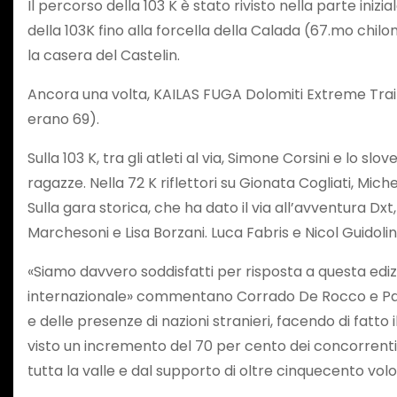
Il percorso della 103 K è stato rivisto nella parte inizi
della 103K fino alla forcella della Calada (67.mo chil
la casera del Castelin.
Ancora una volta, KAILAS FUGA Dolomiti Extreme Trail ha
erano 69).
Sulla 103 K, tra gli atleti al via, Simone Corsini e lo s
ragazze. Nella 72 K riflettori su Gionata Cogliati, Mic
Sulla gara storica, che ha dato il via all’avventura 
Marchesoni e Lisa Borzani. Luca Fabris e Nicol Guidoli
«Siamo davvero soddisfatti per risposta a questa ed
internazionale» commentano Corrado De Rocco e Paolo 
e delle presenze di nazioni stranieri, facendo di fatto 
visto un incremento del 70 per cento dei concorrenti.
tutta la valle e dal supporto di oltre cinquecento volo