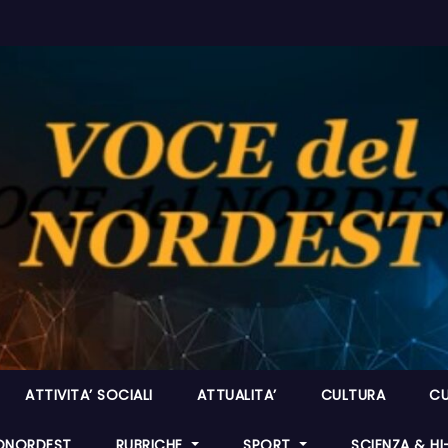
ATTIVITA’ SOCIALI
ATTUALITA’
CULTURA
CU
ONORDEST
RUBRICHE
SPORT
SCIENZA & H