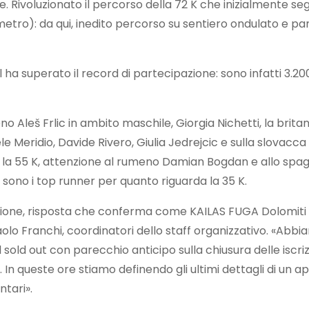
ale. Rivoluzionato il percorso della 72 K che inizialmente seg
ometro): da qui, inedito percorso su sentiero ondulato e pa
 superato il record di partecipazione: sono infatti 3.200 g
loveno Aleš Frlic in ambito maschile, Giorgia Nichetti, la bri
hele Meridio, Davide Rivero, Giulia Jedrejcic e sulla slovac
Dxt, la 55 K, attenzione al rumeno Damian Bogdan e allo sp
n sono i top runner per quanto riguarda la 35 K.
izione, risposta che conferma come KAILAS FUGA Dolomiti
Franchi, coordinatori dello staff organizzativo. «Abbiam
il sold out con parecchio anticipo sulla chiusura delle iscriz
 In queste ore stiamo definendo gli ultimi dettagli di un 
ntari».