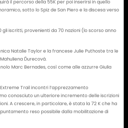
uirà il percorso della 55K per poi inserirsi in quello
noramico, sotto lo Spiz de San Piero e la discesa verso
li iscritti, provenienti da 70 nazioni (lo scorso anno
tannica Natalie Taylor e la francese Julie Puthoste tra le
ca Mahuliena Ďurecová.
agnolo Marc Bernades, così come alle azzurre Giulia
 Extreme Trail incontri l’apprezzamento
o conosciuto un ulteriore incremento delle iscrizioni
ioni. A crescere, in particolare, è stata la 72 K che ha
appuntamento reso possibile dalla mobilitazione di