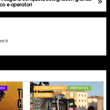
co e operatori
st.it
ICA
ECONOMIA & MERCATO
EVENTI IN F.V.G.
TERRITORIO