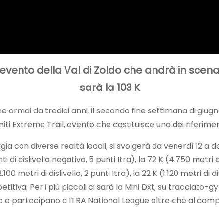
’evento della Val di Zoldo che andrà in sce
sarà la 103 K
e ormai da tredici anni, il secondo fine settimana di giugn
 Extreme Trail, evento che costituisce uno dei riferimenti 
ia con diverse realtà locali, si svolgerà da venerdì 12 a d
i di dislivello negativo, 5 punti Itra), la 72 K (4.750 metri d
100 metri di dislivello, 2 punti Itra), la 22 K (1.120 metri di di
a. Per i più piccoli ci sarà la Mini Dxt, su tracciato-gymka
nc e partecipano a ITRA National League oltre che al camp