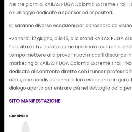
Nei tre giorni di KAILAS FUGA Dolomiti Extreme Trail i
e il villaggio dedicato a sponsor ed espositori.
Ci saranno diverse occasioni per conoscere da vicino 
«Venerdì, 12 giugno, alle 15, allo stand KAILAS FUGA c
l’attività è strutturata come una shake out run di cir
tempo mettere alla prova i nuovi modelli di scarpe in c
marketing di KAILAS FUGA Dolomiti Extreme Trail. «Non 
dedicato al confronto diretto con i runner professioni
atleti, che condivideranno la loro esperienza in gara,
dialogo aperto per entrare più nel dettaglio della per
SITO MANIFESTAZIONE
Condividi:
I
n