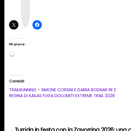
s
t
a
g
r
a
m
Mi piace:
C
a
r
i
Correlati
c
TRAILRUNNING – SIMONE CORSINI E DARIIA BODNAR RE E
a
REGINA DI KAILAS FUGA DOLOMITI EXTREME TRAIL 2026
m
e
n
t
Turrida in festa con la Zavorrina 2026: una 