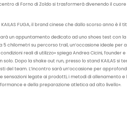
l centro di Forno di Zoldo si trasformerà divenendo il cuor
KAILAS FUGA, il brand cinese che dallo scorso anno è il ti
i sarà un appuntamento dedicato ad uno shoes test con la nu
ca 5 chilometri su percorso trail, un’occasione ideale per 
ondizioni reali di utilizzo» spiega Andrea Cicini, founder 
solo. Dopo la shake out run, presso lo stand KAILAS si ter
sti del team. L’incontro sarà un’occasione per approfondir
 le sensazioni legate ai prodotti, i metodi di allenamento 
formance e della preparazione atletica ad alto livello».