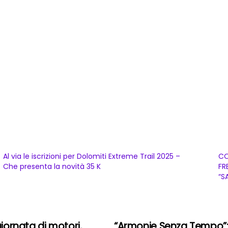
Al via le iscrizioni per Dolomiti Extreme Trail 2025 –
CO
Che presenta la novità 35 K
FR
“S
giornata di motori,
“Armonie Senza Tempo”: