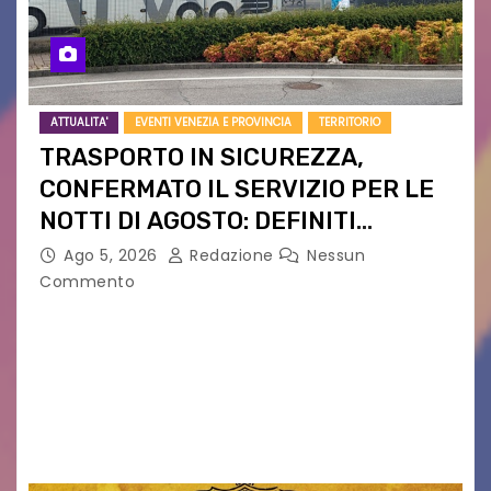
ATTUALITA'
EVENTI VENEZIA E PROVINCIA
TERRITORIO
TRASPORTO IN SICUREZZA,
CONFERMATO IL SERVIZIO PER LE
NOTTI DI AGOSTO: DEFINITI
PERCORSI, FERMATE E ORARIO
Ago 5, 2026
Redazione
Nessun
Commento
Venerdì 7 agosto la prima corsa, obiettivo
ridurre i rischi legati agli spostamenti notturni
Torna il servizio di trasporto notturno dedicato
ai collegamenti con i principali locali di
intrattenimento di…