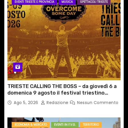
EVENTI TRIESTE E PROVINCIA
MUSICA
SPETTACOLI TRIESTE
TRIESTE CALLING THE BOSS – da giovedì 6 a
domenica 9 agosto il festival triestino
dedicato a Springsteen
Ago 5, 2026
Redazione
Nessun Commento
ECONOMIA & MERCATO
EVENTI IN F.V.G.
TERRITORIO