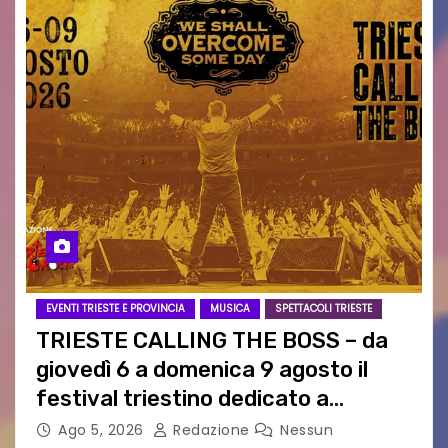
EVENTI TRIESTE E PROVINCIA
MUSICA
SPETTACOLI TRIESTE
TRIESTE CALLING THE BOSS – da
giovedì 6 a domenica 9 agosto il
festival triestino dedicato a
Springsteen
Ago 5, 2026
Redazione
Nessun