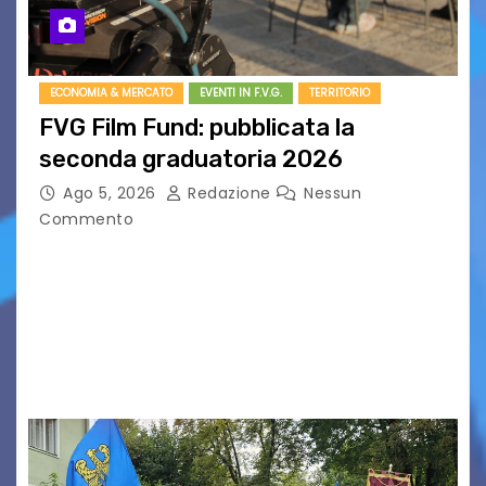
ECONOMIA & MERCATO
EVENTI IN F.V.G.
TERRITORIO
FVG Film Fund: pubblicata la
seconda graduatoria 2026
Ago 5, 2026
Redazione
Nessun
Commento
Aperta la terza e ultima call dell’anno per le
produzioni audiovisive Online gli esiti della
seconda finestra del Film Fund promosso dalla
Friuli Venezia Giulia Film Commission –
PromoTurismoFVG. Le…