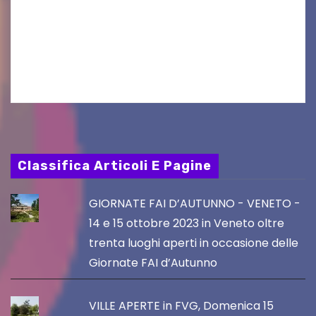
folkloristico “Chei di Uanis” ha rinnovato la sua
tradizione prendendo parte al Villacher
Kirchtag, la festa popolare e dei costumi
tradizionali più grande d’Austria.…
Classifica Articoli E Pagine
GIORNATE FAI D’AUTUNNO - VENETO -
14 e 15 ottobre 2023 in Veneto oltre
trenta luoghi aperti in occasione delle
Giornate FAI d’Autunno
VILLE APERTE in FVG, Domenica 15