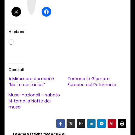
r
a
m
Mi piace:
C
a
r
i
Correlati
c
A Miramare domani è
Tornano le Giornate
a
“Notte dei musei”
Europee del Patrimonio
m
Musei nazionali – sabato
e
14 torna la Notte dei
musei
n
t
o
i
LABORATORIO “PAROLE AL