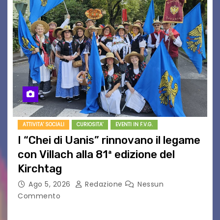
ATTIVITA' SOCIALI
CURIOSITA'
EVENTI IN F.V.G.
I “Chei di Uanis” rinnovano il legame
con Villach alla 81ª edizione del
Kirchtag
Ago 5, 2026
Redazione
Nessun
Commento
VILLACO/JANNIS – Anche quest’anno il gruppo