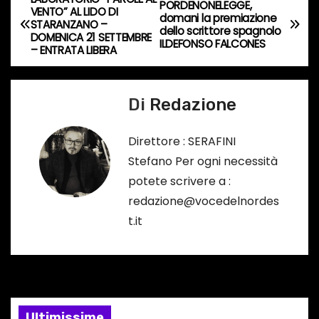
N
PORDENONELEGGE,
VENTO” AL LIDO DI
n
domani la premiazione
STARANZANO –
a
dello scrittore spagnolo
c
DOMENICA 21 SETTEMBRE
ILDEFONSO FALCONES
– ENTRATA LIBERA
o
v
r
i
s
Di
Redazione
o
g
…
Direttore : SERAFINI
a
Stefano Per ogni necessità
potete scrivere a :
z
redazione@vocedelnordes
i
t.it
o
n
e
Ultimissime