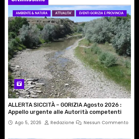
a
AMBIENTE & NATURA
ATTUALITA'
EVENTI GORIZIA E PROVINCIA
r
t
i
c
o
l
i
ALLERTA SICCITÀ – GORIZIA Agosto 2026 :
Appello urgente alle Autorità competenti
Ago 5, 2026
Redazione
Nessun Commento