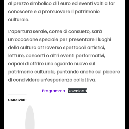
al prezzo simbolico di 1 euro ed eventi volti a far
conoscere e a promuovere il patrimonio
culturale.
L’apertura serale, come di consueto, sarà
un’occasione speciale per presentare i luoghi
della cultura attraverso spettacoli artistici,
letture, concerti o altri eventi performativi,
capaci di offrire uno sguardo nuovo sul
patrimonio culturale, puntando anche sul piacere
di condividere un’esperienza collettiva.
Programma
Download
Condividi:
I
n
s
t
a
g