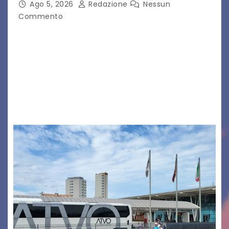
Ago 5, 2026
Redazione
Nessun
Commento
Legambiente Gorizia APS e Legambiente
Monfalcone APS “Circolo Ignazio Zanutto”
desiderano attirare l’attenzione della
cittadinanza e delle Autorità competenti sulla
grave siccità che sta colpendo non solo le
campagne e…