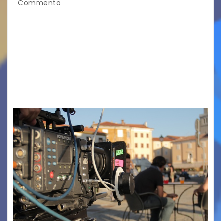
Commento
TRIESTE CALLING THE BOSS 2026
Quattordicesima Edizione Dal 6 al 9 agosto 2026
PIAZZA VERDI, SARTORIO, SAN GIUSTO,
AUSONIA… BLOOD BROTHERS, LOVESICK DUO,
BOUND FOR GLORY, RENATO TAMMI, ANTHONY
BASSO,…