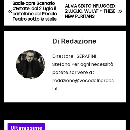
Sacile apre Scenario
o
N
AL VIA SEXTO ‘NPLUGGED:
d’Estate: dal 2 luglio il
2 LUGLIO, WU LYF + THESE
r
cartellone del Piccolo
a
NEW PURITANS
Teatro sotto le stelle
s
o
v
…
Di
Redazione
i
g
Direttore : SERAFINI
Stefano Per ogni necessità
a
potete scrivere a :
z
redazione@vocedelnordes
t.it
i
o
n
e
Ultimissime