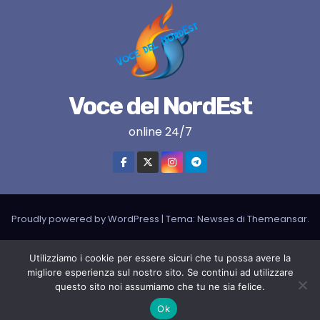
Voce del NordEst
online 24/7
Proudly powered by WordPress
|
Tema:
Newses
di
Themeansar
.
VNE su instagram
VNE su Twitter
VNE su FB
Blogger
Utilizziamo i cookie per essere sicuri che tu possa avere la
migliore esperienza sul nostro sito. Se continui ad utilizzare
LIVE RADIO
RADIONORDEST
Il mio account
questo sito noi assumiamo che tu ne sia felice.
SPORT FURLAN PAR FURLAN – In collaborazione con A.S.F.
Ok