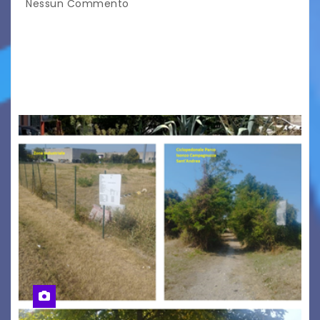
Nessun Commento
Tizio, Caio, Sempronio… e poi ancora un nome,
poi un altro, si forma un elenco lungo dal quale i
nomi scappano, scivolano fuori dalla pagina, la
carta che non basta…