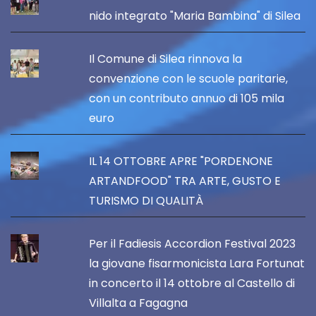
nido integrato "Maria Bambina" di Silea
Il Comune di Silea rinnova la
convenzione con le scuole paritarie,
con un contributo annuo di 105 mila
euro
IL 14 OTTOBRE APRE "PORDENONE
ARTANDFOOD" TRA ARTE, GUSTO E
TURISMO DI QUALITÀ
Per il Fadiesis Accordion Festival 2023
la giovane fisarmonicista Lara Fortunat
in concerto il 14 ottobre al Castello di
Villalta a Fagagna