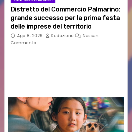
Distretto del Commercio Palmarino:
grande successo per la prima festa
delle imprese del territorio
Ago 8, 2026
Redazione
Nessun
Commento
Sommariva: «Una serata che ha restituito il
valore di chi ogni giorno costruisce il Palmarino
con passione, ricerca e lavoro» PALMANOVA, 8
AGOSTO 2026 – È andata oltre ogni
aspettativa…