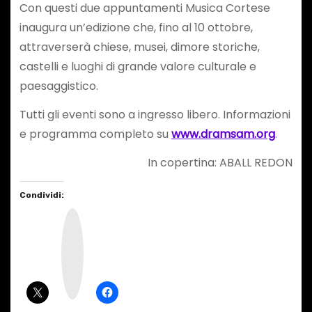
Con questi due appuntamenti Musica Cortese
inaugura un’edizione che, fino al 10 ottobre,
attraverserà chiese, musei, dimore storiche,
castelli e luoghi di grande valore culturale e
paesaggistico.
Tutti gli eventi sono a ingresso libero. Informazioni
e programma completo su
www.dramsam.org
.
In copertina: ABALL REDON
Condividi:
I
n
s
t
a
g
r
a
m