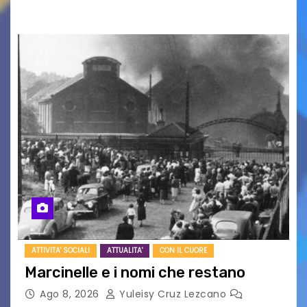
UDINE – Domenica 9 agosto alle 21.15 torna…
ATTIVITA' SOCIALI
ATTUALITA'
CON IL CUORE
Marcinelle e i nomi che restano
Ago 8, 2026
Yuleisy Cruz Lezcano