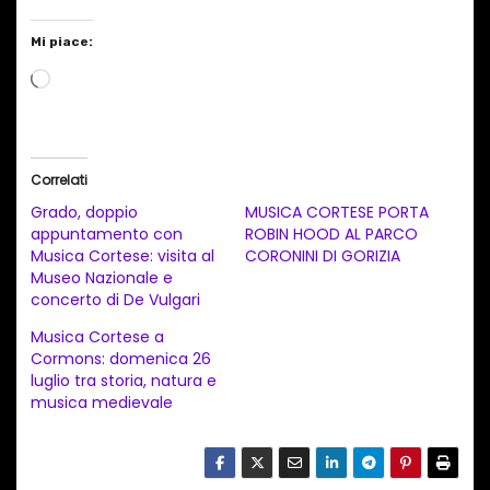
Mi piace:
C
a
r
i
Correlati
c
Grado, doppio
MUSICA CORTESE PORTA
a
appuntamento con
ROBIN HOOD AL PARCO
Musica Cortese: visita al
CORONINI DI GORIZIA
m
Museo Nazionale e
e
concerto di De Vulgari
n
Musica Cortese a
t
Cormons: domenica 26
luglio tra storia, natura e
o
musica medievale
i
n
c