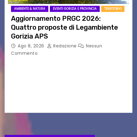
AMBIENTE & NATURA
EVENTI GORIZIA E PROVINCIA
TERRITORIO
Aggiornamento PRGC 2026:
Quattro proposte di Legambiente
Gorizia APS
Ago 8, 2026
Redazione
Nessun
Commento
Il 25 luglio scadeva la possibilità di fare delle
osservazioni al PRGC di Gorizia in fase di
aggiornamento. Le 4 proposte di Legambiente
Gorizia APS In occasione dell’aggiornamento
del Piano…