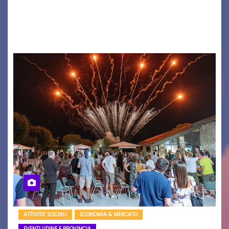
(ragazzo del 1999 nato a Padova, il cui vero
nome è Antonio Hueber) ha fatto tappa al
Festival di Majano.…
ATTIVITA' SOCIALI
ECONOMIA & MERCATO
EVENTI UDINE E PROVINCIA