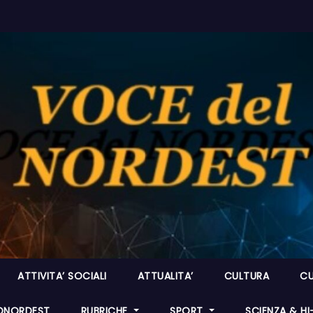
ATTIVITA’ SOCIALI
ATTUALITA’
CULTURA
CU
ONORDEST
RUBRICHE
SPORT
SCIENZA & H