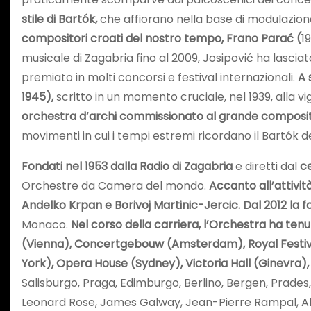
stile di Bartók,
che affiorano nella base di modulazione
compositori croati del nostro tempo, Frano Parać (
1
musicale di Zagabria fino al 2009, Josipović ha lasciat
premiato in molti concorsi e festival internazionali.
A 
1945),
scritto in un momento cruciale, nel 1939, alla v
orchestra d’archi commissionato al grande composit
movimenti in cui i tempi estremi ricordano il Bartók d
Fondati nel 1953 dalla Radio di Zagabria
e diretti dal
ce
Orchestre da Camera del mondo.
Accanto all’attivi
Andelko Krpan e Borivoj Martinic-Jercic. Dal 2012 la fo
Monaco.
Nel corso della carriera, l’Orchestra ha ten
(Vienna), Concertgebouw (Amsterdam), Royal Festival 
York), Opera House (Sydney), Victoria Hall (Ginevra)
Salisburgo, Praga, Edimburgo, Berlino, Bergen, Prades,
Leonard Rose, James Galway, Jean-Pierre Rampal, Aldo Ci