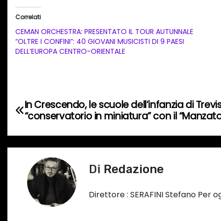
i
Correlati
c
CEMAN ORCHESTRA: PRESENTATO IL TOUR AUTUNNALE
a
“OLTRE I CONFINI”: 40 GIOVANI MUSICISTI DI 9 PAESI
DELL’EUROPA CENTRO-ORIENTALE
m
e
n
t
N
In Crescendo, le scuole dell’infanzia di Trev
o
“conservatorio in miniatura” con il “Manzat
a
i
n
v
c
i
o
Di
Redazione
r
g
s
Direttore : SERAFINI Stefano Per 
a
o
…