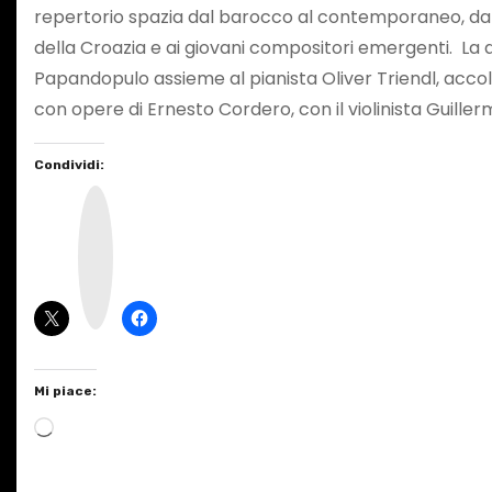
repertorio spazia dal barocco al contemporaneo, dand
della Croazia e ai giovani compositori emergenti. La d
Papandopulo assieme al pianista Oliver Triendl, accolto 
con opere di Ernesto Cordero, con il violinista Guill
Condividi:
I
n
s
t
a
g
r
a
m
Mi piace:
C
a
r