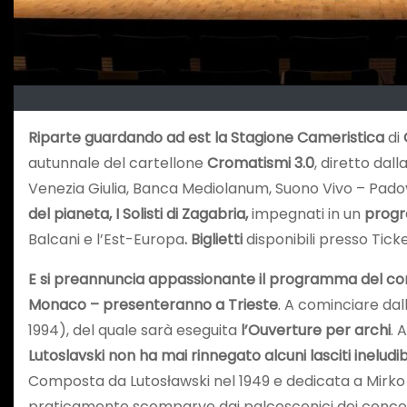
Riparte guardando ad est la Stagione Cameristica
di
autunnale del cartellone
Cromatismi 3.0
, diretto dal
Venezia Giulia, Banca Mediolanum, Suono Vivo – Pad
del pianeta, I Solisti di Zagabria,
impegnati in un
prog
Balcani e l’Est-Europa
. Biglietti
disponibili presso Tick
E si preannuncia appassionante il programma del concert
Monaco – presenteranno a Trieste
. A cominciare dall
1994), del quale sarà eseguita
l’Ouverture per archi
. 
Lutoslavski non ha mai rinnegato alcuni lasciti ineludib
Composta da Lutosławski nel 1949 e dedicata a Mirko O
praticamente scomparve dai palcoscenici dei concerti