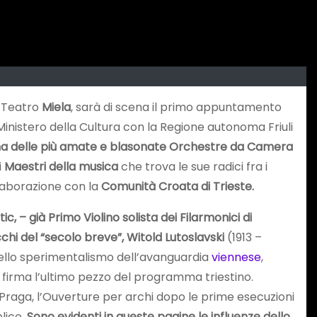
 Teatro
Miela
, sarà di scena il primo appuntamento
inistero della Cultura con la Regione autonoma Friuli
 una delle più amate e blasonate Orchestre da Camera
i
Maestri della musica
che trova le sue radici fra i
llaborazione con la
Comunità Croata di Trieste.
, – già Primo Violino solista dei Filarmonici di
chi del “secolo breve”, Witold Lutoslavski
(1913 –
dello sperimentalismo dell’avanguardia
viennese
,
firma l’ultimo pezzo del programma triestino.
 Praga, l’Ouverture per archi dopo le prime esecuzioni
lico.
Sono evidenti in queste pagine le influenze dello