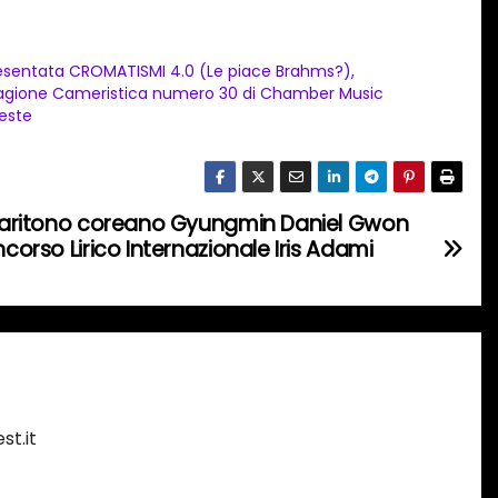
esentata CROMATISMI 4.0 (Le piace Brahms?),
agione Cameristica numero 30 di Chamber Music
ieste
l baritono coreano Gyungmin Daniel Gwon
ncorso Lirico Internazionale Iris Adami
st.it