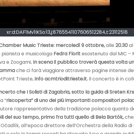
xr:d:DAF1Mv1lKSo:13,j:8765541107606512284,t:23112518
Chamber Music Trieste: mercoledì 9 ottobre,
alle
20.30
al
la pianista e musicologa
Fedra Florit
esostenuto dal MIC – M
ova e Zoogami
. In scena il pubblico troverà questa volta
ramma
che ci farà viaggiare attraverso pagine intense de
etPoint Trieste,
info acmtrioditrieste.it.
Il concerto è in co
o che I Solisti di Zagabria, sotto la guida di Sreten Krstic
a “
riscoperta” di uno dei più importanti compositori polac
Autore rappresentativo della tradizione polacca quanto 
ili del suo tempo, primo fra tutti quello di Bela Bartók,
che 
čadlík, all’epoca direttore dell’Orchestra della Radio di
 e solo in tempi recenti ha ritrovato luce e grande pubb