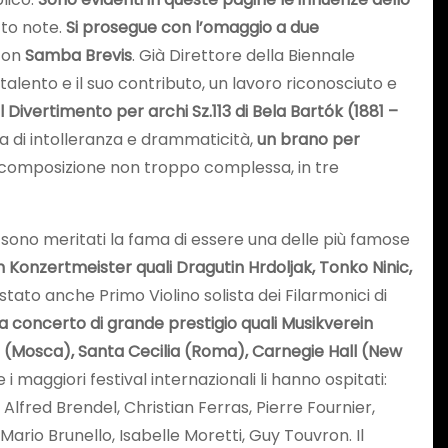
tto note.
Si prosegue con l’omaggio a due
con
Samba Brevis
. Già Direttore della Biennale
talento e il suo contributo, un lavoro riconosciuto e
il
Divertimento per archi Sz.113 di Bela Bartók (1881 –
ma di intolleranza e drammaticità,
un brano per
a composizione non troppo complessa, in tre
 sono meritati la fama di essere una delle più famose
 Konzertmeister quali Dragutin Hrdoljak, Tonko Ninic,
stato anche Primo Violino solista dei Filarmonici di
da concerto di grande prestigio quali Musikverein
l (Mosca), Santa Cecilia (Roma), Carnegie Hall (New
i maggiori festival internazionali li hanno ospitati:
Alfred Brendel, Christian Ferras, Pierre Fournier,
Mario Brunello, Isabelle Moretti, Guy Touvron. Il