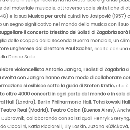
 del materiale musicale, attraverso scale sintetiche di o
948) e la sua
Musica per archi
, quindi
Ivo Josipović
(1957) 
o un segno significativo nel mondo della musica con il suo 
suggellare il concerto triestino dei Solisti di Zagabria sarà 
igilia dello scoppio della Seconda Guerra mondiale, un cli
ore ungherese dal direttore Paul Sacher
, risolto con un
ella Dance Suite.
lebre violoncellista Antonio Janigro
,
I Solisti di Zagabria
si
tà svolta con Janigro hanno avuto modo di collaborare con
rmazione si esibisce sotto la guida di Sreten Krstic,
che è 
uto oltre 4000 concerti in ogni parte del mondo e in sale 
Hall (Londra), Berlin Philharmonic Hall, Tchaikowski Hal
, Teatro Real (Madrid), Teatro Colon (Buenos Aires).
Anche 
 Dubrovnik, collaborando con solisti quali Henryk Szeryng, 
ccolini, Katia Ricciarelli, Lily Laskin, Zuzana Růžičková, 