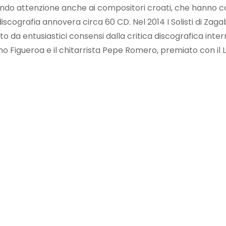
o attenzione anche ai compositori croati, che hanno cont
iscografia annovera circa 60 CD. Nel 2014 I Solisti di Zaga
da entusiastici consensi dalla critica discografica internaz
ermo Figueroa e il chitarrista Pepe Romero, premiato con i