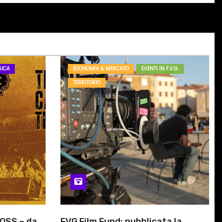
ICA
ECONOMIA & MERCATO
EVENTI IN F.V.G.
TERRITORIO
OSS – da
FVG Film Fund: pubblicata la