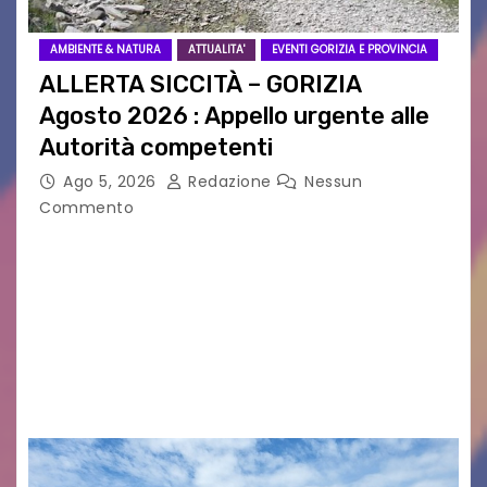
AMBIENTE & NATURA
ATTUALITA'
EVENTI GORIZIA E PROVINCIA
ALLERTA SICCITÀ – GORIZIA
Agosto 2026 : Appello urgente alle
Autorità competenti
Ago 5, 2026
Redazione
Nessun
Commento
Legambiente Gorizia APS e Legambiente
Monfalcone APS “Circolo Ignazio Zanutto”
desiderano attirare l’attenzione della
cittadinanza e delle Autorità competenti sulla
grave siccità che sta colpendo non solo le
campagne e…