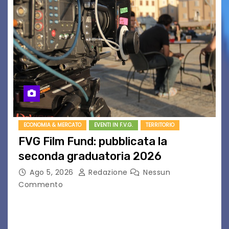
ECONOMIA & MERCATO
EVENTI IN F.V.G.
TERRITORIO
FVG Film Fund: pubblicata la
seconda graduatoria 2026
Ago 5, 2026
Redazione
Nessun
Commento
Aperta la terza e ultima call dell’anno per le
produzioni audiovisive Online gli esiti della
seconda finestra del Film Fund promosso dalla