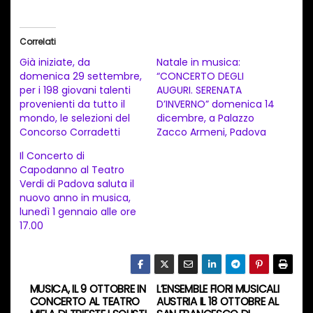
r
i
Correlati
c
Già iniziate, da
Natale in musica:
a
domenica 29 settembre,
“CONCERTO DEGLI
per i 198 giovani talenti
AUGURI. SERENATA
m
provenienti da tutto il
D’INVERNO” domenica 14
e
mondo, le selezioni del
dicembre, a Palazzo
n
Concorso Corradetti
Zacco Armeni, Padova
t
Il Concerto di
Capodanno al Teatro
o
Verdi di Padova saluta il
i
nuovo anno in musica,
n
lunedì 1 gennaio alle ore
17.00
c
o
r
s
MUSICA, IL 9 OTTOBRE IN
L’ENSEMBLE FIORI MUSICALI
N
CONCERTO AL TEATRO
AUSTRIA IL 18 OTTOBRE AL
o