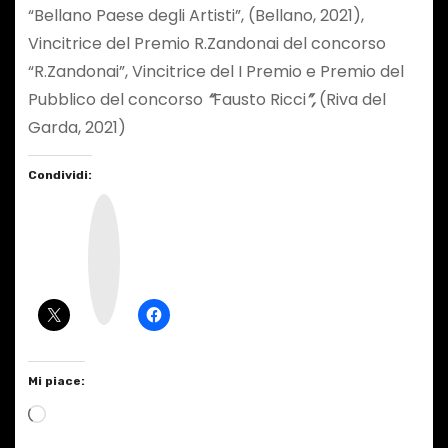
“Bellano Paese degli Artisti”, (Bellano, 2021),
Vincitrice del Premio R.Zandonai del concorso
“R.Zandonai”, Vincitrice del I Premio e Premio del
Pubblico del concorso
“
Fausto Ricci
”,
(Riva del
Garda, 2021)
Condividi:
I
n
s
t
a
g
r
a
m
Mi piace:
C
a