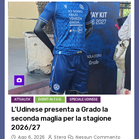
ATTUALITA'
EVENTI IN F.V.G.
SPECIALE UDINESE
L’Udinese presenta a Grado la
seconda maglia per la stagione
2026/27
Ago 6, 2026
Stera
Nessun Commento