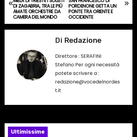
MIELA DI TRIESTE I SOLISTI
SAN FRANCESCO DI
a
…
DI ZAGABRIA, TRA LE PIÙ
PORDENONE GETTA UN
AMATE ORCHESTRE DA
PONTE TRA ORIENTE E
v
CAMERA DEL MONDO
OCCIDENTE
i
Di
Redazione
g
a
Direttore : SERAFINI
Stefano Per ogni necessità
z
potete scrivere a :
i
redazione@vocedelnordes
t.it
o
n
e
Ultimissime
a