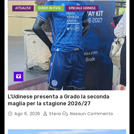
r
ATTUALITA'
EVENTI IN F.V.G.
SPECIALE UDINESE
t
i
c
o
l
i
L’Udinese presenta a Grado la seconda
maglia per la stagione 2026/27
Ago 6, 2026
Stera
Nessun Commento