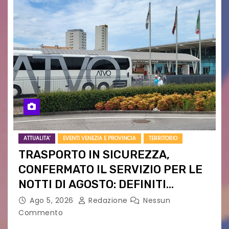
ATTUALITA'
EVENTI VENEZIA E PROVINCIA
TERRITORIO
TRASPORTO IN SICUREZZA,
CONFERMATO IL SERVIZIO PER LE
NOTTI DI AGOSTO: DEFINITI
PERCORSI, FERMATE E ORARIO
Ago 5, 2026
Redazione
Nessun
Commento
Venerdì 7 agosto la prima corsa, obiettivo