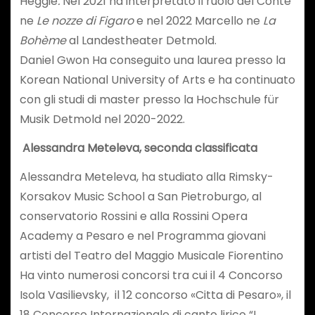
Heggie
.
Nel 2021 ha interpretato il ruolo del Conte
ne
Le nozze di Figaro
e nel 2022 Marcello ne
La
Bohème
al Landestheater Detmold.
Daniel Gwon Ha conseguito una laurea presso la
Korean National University of Arts e ha continuato
con gli studi di master presso la Hochschule für
Musik Detmold nel 2020-2022.
Alessandra Meteleva,
seconda classificata
Alessandra Meteleva, ha studiato alla Rimsky-
Korsakov Music School a San Pietroburgo, al
conservatorio Rossini e alla Rossini Opera
Academy a Pesaro e nel Programma giovani
artisti del Teatro del Maggio Musicale Fiorentino
Ha vinto numerosi concorsi tra cui il 4 Concorso
Isola Vasilievsky, il 12 concorso «Citta di Pesaro», il
18 Concorso Internazionale di canto lirico “L.