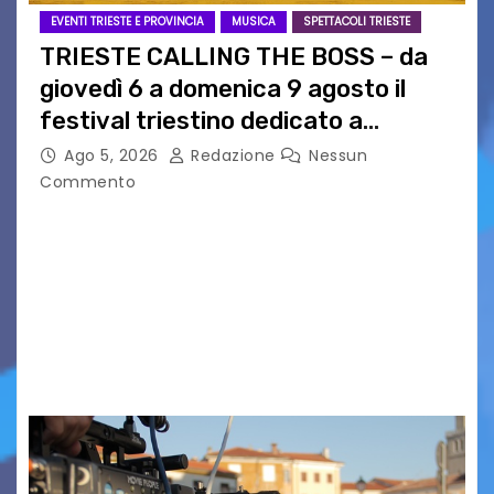
EVENTI TRIESTE E PROVINCIA
MUSICA
SPETTACOLI TRIESTE
TRIESTE CALLING THE BOSS – da
giovedì 6 a domenica 9 agosto il
festival triestino dedicato a
Springsteen
Ago 5, 2026
Redazione
Nessun
Commento
TRIESTE CALLING THE BOSS 2026
Quattordicesima Edizione Dal 6 al 9 agosto 2026
PIAZZA VERDI, SARTORIO, SAN GIUSTO,
AUSONIA… BLOOD BROTHERS, LOVESICK DUO,
BOUND FOR GLORY, RENATO TAMMI, ANTHONY
BASSO,…