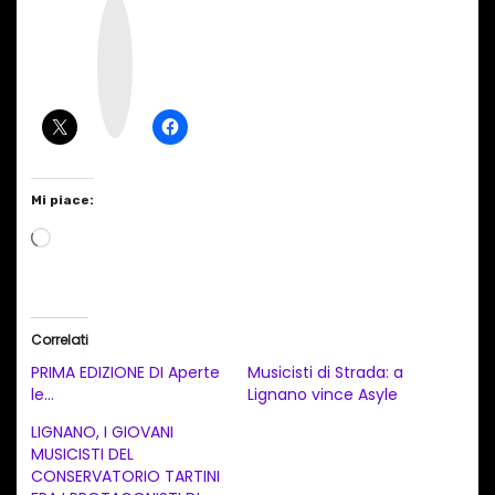
I
n
s
t
a
g
r
a
m
Mi piace:
C
a
r
i
Correlati
c
PRIMA EDIZIONE DI Aperte
Musicisti di Strada: a
a
le…
Lignano vince Asyle
m
LIGNANO, I GIOVANI
e
MUSICISTI DEL
CONSERVATORIO TARTINI
n