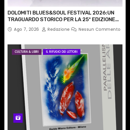
i
DOLOMITI BLUES&SOUL FESTIVAL 2026:UN
TRAGUARDO STORICO PER LA 25ª EDIZIONE
TRA LE CIME PATRIMONIO UNESCO
Ago 7, 2026
Redazione
Nessun Commento
CULTURA & LIBRI
IL RIFUGIO DEI LETTORI