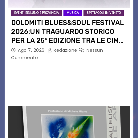
EVENTI BELLUNO E PROVINCIA
MUSICA
SPETTACOLI IN VENETO
DOLOMITI BLUES&SOUL FESTIVAL
2026:UN TRAGUARDO STORICO
PER LA 25ª EDIZIONE TRA LE CIME
PATRIMONIO UNESCO
Ago 7, 2026
Redazione
Nessun
Commento
Il Dolomiti Blues&Soul Festival celebra nel 2026
un traguardo leggendario: la sua 25ª edizione.
Un quarto di secolo di grande musica che torna
a far vibrare il cuore delle Dolomiti…