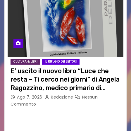
CULTURA & LIBRI
IL RIFUGIO DEI LETTORI
E’ uscito il nuovo libro “Luce che
resta – Ti cerco nei giorni” di Angela
Ragozzino, medico primario di
Capua
Ago 7, 2026
Redazione
Nessun
Commento
GUIDO MIANO EDITORE NOVITÀ EDITORIALE È
uscito il libro di poesie e fotografie: LUCE CHE
RESTA – TI CERCO NEI GIORNI di ANGELA