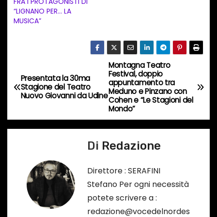
FRA I PROTAGONISTI DI
t
“LIGNANO PER… LA
MUSICA”
o
i
n
c
Montagna Teatro
N
Festival, doppio
o
Presentata la 30ma
appuntamento tra
a
Stagione del Teatro
r
Meduno e Pinzano con
Nuovo Giovanni da Udine
Cohen e “Le Stagioni del
s
v
Mondo”
o
i
…
Di
Redazione
g
a
Direttore : SERAFINI
Stefano Per ogni necessità
z
potete scrivere a :
i
redazione@vocedelnordes