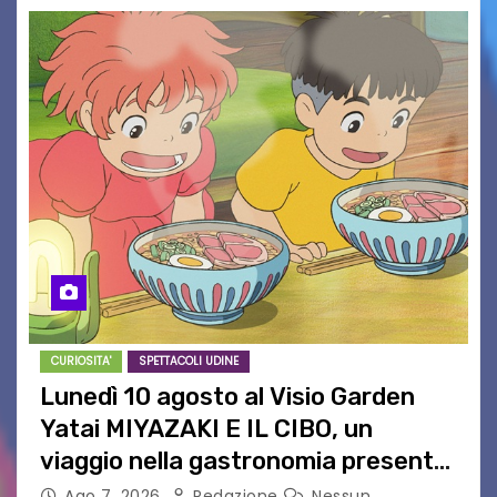
CURIOSITA'
SPETTACOLI UDINE
Lunedì 10 agosto al Visio Garden
Yatai MIYAZAKI E IL CIBO, un
viaggio nella gastronomia presente
nei film di Hayao Miyazaki!
Ago 7, 2026
Redazione
Nessun