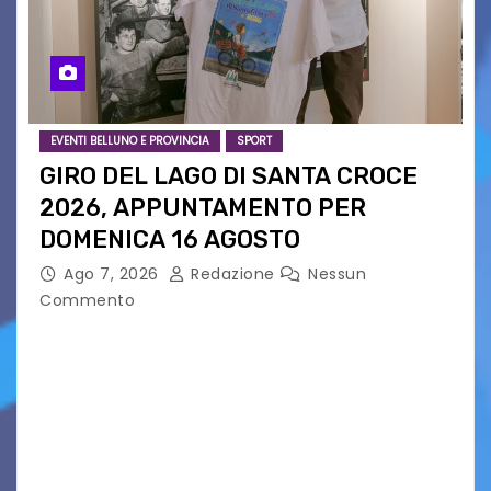
EVENTI BELLUNO E PROVINCIA
SPORT
GIRO DEL LAGO DI SANTA CROCE
2026, APPUNTAMENTO PER
DOMENICA 16 AGOSTO
Ago 7, 2026
Redazione
Nessun
Commento
Presentato ufficialmente l’evento solidaristico
proposto dal Comitato Alpago 2 Ruote &
Solidarietà, il cui ricavato andrà a Via di Natale,
Associazione Cucchini e Alpago Solidale. Sulla
maglietta, realizzata dall’artista Maria…