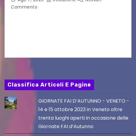
Commento
UDINE – Continuano anche nel mese di agosto
al Visio Garden Yatai gli appuntamenti con la
cucina e la cultura giapponese a cura dello
chef giappo-italiano Sai Fukayama. Lunedì 10…
Classifica Articoli E Pagine
GIORNATE FAI D’AUTUNNO - VENETO -
14 e 15 ottobre 2023 in Veneto oltre
trenta luoghi aperti in occasione delle
Giornate FAI d’Autunno