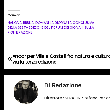
r
i
Correlati
c
NANOVALBRUNA, DOMANI LA GIORNATA CONCLUSIVA
a
DELLA SESTA EDIZIONE DEL FORUM DEI GIOVANI SULLA
RIGENERAZIONE
m
e
n
t
Andar per Ville e Castelli fra natura e cultura 
N
o
via la terza edizione
a
i
n
v
c
Di
Redazione
i
o
r
g
Direttore : SERAFINI Stefano Per 
s
a
o