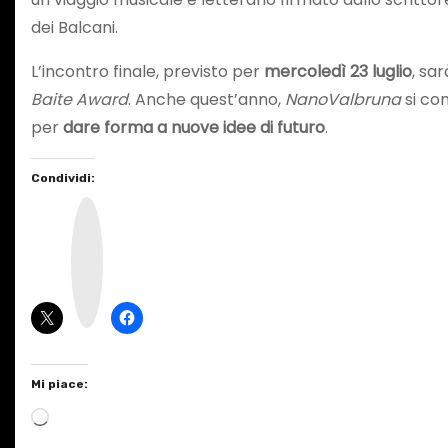
dei Balcani.
L’incontro finale, previsto per
mercoledì 23 luglio
, sa
Baite Award
. Anche quest’anno,
NanoValbruna
si con
per
dare forma a nuove idee di futuro
.
Condividi:
I
n
s
t
a
g
r
a
m
Mi piace:
C
a