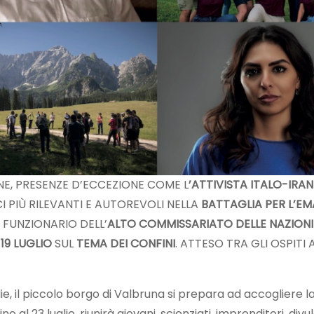
ONE, PRESENZE D’ECCEZIONE COME L
’ATTIVISTA ITALO-IRA
I PIÙ RILEVANTI E AUTOREVOLI NELLA
BATTAGLIA PER L’EM
 FUNZIONARIO DELL’
ALTO COMMISSARIATO DELLE NAZIONI U
19 LUGLIO
SUL
TEMA DEI CONFINI
. ATTESO TRA GLI OSPIT
il piccolo borgo di Valbruna si prepara ad accogliere la
o al 23 luglio, riunirà giovani, scienziati, imprenditori, divu