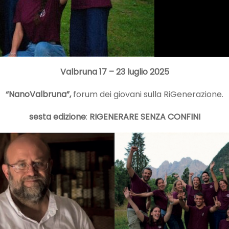
Valbruna 17 – 23 luglio 2025
“NanoValbruna”,
forum dei giovani sulla RiGenerazione.
sesta edizione
:
RIGENERARE SENZA CONFINI