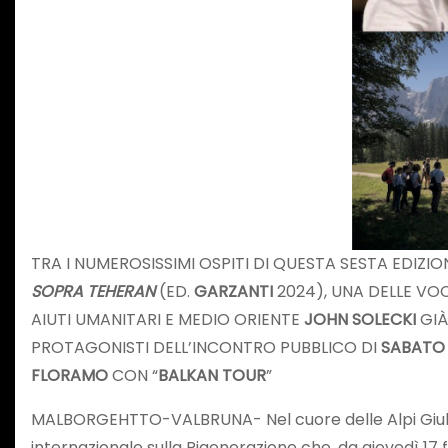
TRA I NUMEROSISSIMI OSPITI DI QUESTA SESTA EDIZI
SOPRA TEHERAN
(ED.
GARZANTI
2024), UNA DELLE VOC
AIUTI UMANITARI E MEDIO ORIENTE
JOHN SOLECKI
GIÀ
PROTAGONISTI DELL’INCONTRO PUBBLICO DI
SABATO 
FLORAMO
CON “
BALKAN TOUR
”
MALBORGEHTTO-VALBRUNA- Nel cuore delle Alpi Giulie, 
internazionale sulla Rigenerazione che, da giovedì 17 fin