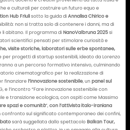
he e culturali per costruire un futuro equo e
on Hub Friuli
sotto la guida di
Annalisa Chirico e
bilità: non si tratta solo di contenere i danni, ma di
he li abitano. Il programma di
NanoValbruna 2025
si
tori scientifici pensati per stimolare curiosità e
che, visite storiche, laboratori sulle erbe spontanee,
e per progetti di startup sostenibili, ideato da Lorenzo
iperanno a un percorso formativo intensivo, culminando
ratorio cinematografico per la realizzazione di
er finanziare
l’innovazione sostenibile
, un
panel sul
e l’incontro “Fare innovazione sostenibile con
ale e transizione ecologica, con ospiti come Massimo
rare spazi e comunità
”,
con l’attivista italo-iraniana
n confronto sul significato contemporaneo dei confini,
bato
sarà suggellata dallo spettacolo
Balkan Tour,
che orchestre a plettro, in un omaggio alla cultura