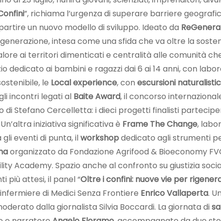
onfini
”, richiama l’urgenza di superare barriere geografic
 partire un nuovo modello di sviluppo. Ideato da
ReGenerati
rigenerazione, intesa come una sfida che va oltre la sosteni
o valore ai territori dimenticati e centralità alle comunità c
io dedicato ai bambini e ragazzi dai 6 ai 14 anni, con labora
ostenibile, le
Local experience
, con
escursioni naturalisti
li incontri legati al
Baite Award
, il concorso internazional
 di Stefano Cercelletta: i dieci progetti finalisti partec
n’altra iniziativa significativa è
Frame The Change
, labo
i eventi di punta, il
workshop
dedicato agli strumenti p
na
organizzato da Fondazione Agrifood & Bioeconomy FVG, 
lity Academy. Spazio anche al confronto su giustizia soci
più attesi, il panel “
Oltre i confini: nuove vie per rigene
’infermiere di Medici Senza Frontiere
Enrico Vallaperta
. U
oderato dalla giornalista Silvia Boccardi. La giornata di
sa
re e narratore
Angelo Floramo
, accompagnato da due stori