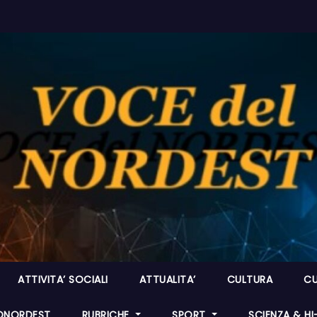
ATTIVITA’ SOCIALI
ATTUALITA’
CULTURA
CU
ONORDEST
RUBRICHE
SPORT
SCIENZA & H