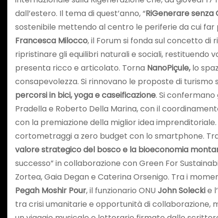
dall’estero. Il tema di quest’anno, “
RiGenerare senza C
sostenibile mettendo al centro le periferie da cui far
Francesca Milocco
, il Forum si fonda sul concetto di 
ripristinare gli equilibri naturali e sociali, restituend
presenta ricco e articolato. Torna
NanoPiçule,
lo spaz
consapevolezza. Si rinnovano le proposte di turismo s
percorsi in bici, yoga e caseificazione
. Si confermano g
Pradella e Roberto Della Marina, con il coordinamento
con la premiazione della miglior idea imprenditoriale. U
cortometraggi a zero budget con lo smartphone. Tra gl
valore strategico del bosco e la bioeconomia monta
successo” in collaborazione con Green For Sustainabi
Zortea, Gaia Degan e Caterina Orsenigo. Tra i momenti 
Pegah Moshir Pour
, il funzionario ONU
John Solecki
e l
tra crisi umanitarie e opportunità di collaborazione, m
un viaggio musicale e letterario firmato dallo scritto