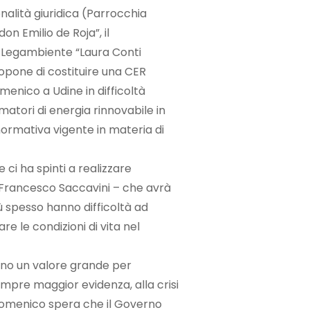
onalità giuridica (Parrocchia
n Emilio de Roja”, il
i Legambiente “Laura Conti
ropone di costituire una CER
omenico a Udine in difficoltà
tori di energia rinnovabile in
normativa vigente in materia di
ci ha spinti a realizzare
 Francesco Saccavini – che avrà
ù spesso hanno difficoltà ad
re le condizioni di vita nel
ono un valore grande per
sempre maggior evidenza, alla crisi
Domenico spera che il Governo