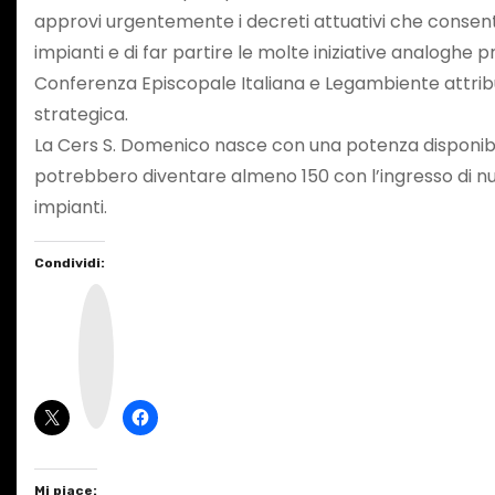
approvi urgentemente i decreti attuativi che consent
impianti e di far partire le molte iniziative analoghe pre
Conferenza Episcopale Italiana e Legambiente attri
strategica.
La Cers S. Domenico nasce con una potenza disponibi
potrebbero diventare almeno 150 con l’ingresso di nuo
impianti.
Condividi:
I
n
s
t
a
g
r
a
m
Mi piace: