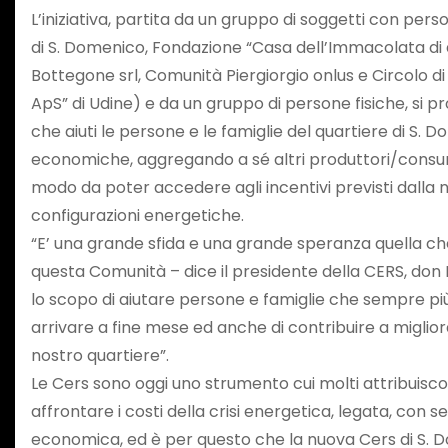
L’iniziativa, partita da un gruppo di soggetti con pers
di S. Domenico, Fondazione “Casa dell’Immacolata di do
Bottegone srl, Comunità Piergiorgio onlus e Circolo d
ApS” di Udine) e da un gruppo di persone fisiche, si p
che aiuti le persone e le famiglie del quartiere di S. D
economiche, aggregando a sé altri produttori/consuma
modo da poter accedere agli incentivi previsti dalla 
configurazioni energetiche.
“E’ una grande sfida e una grande speranza quella che 
questa Comunità – dice il presidente della CERS, don
lo scopo di aiutare persone e famiglie che sempre pi
arrivare a fine mese ed anche di contribuire a migliora
nostro quartiere”.
Le Cers sono oggi uno strumento cui molti attribuisc
affrontare i costi della crisi energetica, legata, con 
economica, ed è per questo che la nuova Cers di S. 