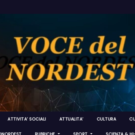
ATTIVITA’ SOCIALI
ATTUALITA’
CULTURA
CU
ONORDEST
RUBRICHE
SPORT
SCIENZA & H