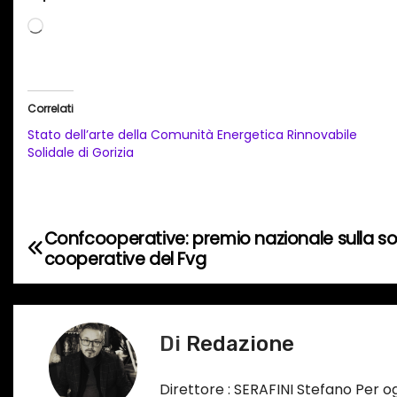
C
a
r
i
Correlati
c
Stato dell’arte della Comunità Energetica Rinnovabile
a
Solidale di Gorizia
m
e
n
Confcooperative: premio nazionale sulla sos
N
t
cooperative del Fvg
o
a
i
v
n
Di
Redazione
c
i
o
g
Direttore : SERAFINI Stefano Per 
r