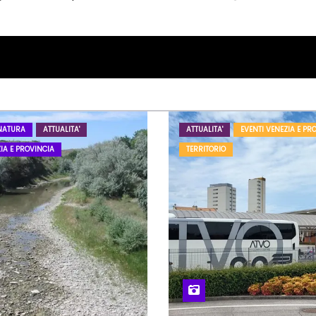
NATURA
ATTUALITA'
ATTUALITA'
EVENTI VENEZIA E PR
IA E PROVINCIA
TERRITORIO