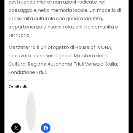
costruendo micro-narrazioni radicate nel
paesaggio e nella memoria locale. Un modello di
prossimità culturale che genera identità,
appartenenza e nuove relazioni tra comunità e
territorio.
Mezzaterra è un progetto di House of IVONA,
realizzato con il sostegno di Ministero della
Cultura, Regione Autonoma Friuli Venezia Giulia,
Fondazione Friuli.
Condividi:
I
n
s
t
a
g
r
a
m