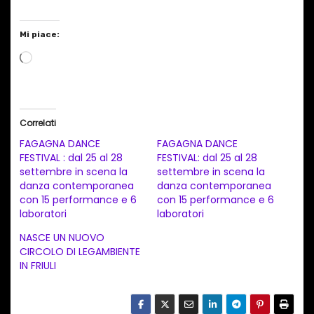
Mi piace:
C
a
r
i
Correlati
c
FAGAGNA DANCE
FAGAGNA DANCE
a
FESTIVAL : dal 25 al 28
FESTIVAL: dal 25 al 28
settembre in scena la
settembre in scena la
m
danza contemporanea
danza contemporanea
e
con 15 performance e 6
con 15 performance e 6
n
laboratori
laboratori
t
NASCE UN NUOVO
CIRCOLO DI LEGAMBIENTE
o
IN FRIULI
i
n
c