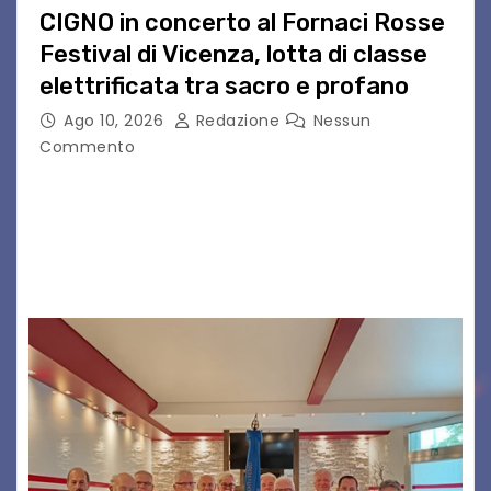
CIGNO in concerto al Fornaci Rosse
Festival di Vicenza, lotta di classe
elettrificata tra sacro e profano
Ago 10, 2026
Redazione
Nessun
Commento
CIGNO è il progetto del musicista romano Diego
Cignitti, che sabato 29 agosto sarà in scena sul
palco del Fornaci Rosse Festival di Vicenza.
Dopo la partecipazione a Uno maggio…