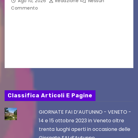
Ago 10, 2026
Redazione
Nessun
Commento
GRADO — La splendida cornice della Basilica di
Sant’Eufemia a Grado si appresta ad accorrere
un appuntamento di grande spessore artistico
e spirituale. Martedì 11 agosto 2026, a partire
dalle…
Classifica Articoli E Pagine
GIORNATE FAI D’AUTUNNO - VENETO -
14 e 15 ottobre 2023 in Veneto oltre
trenta luoghi aperti in occasione delle
Giornate FAI d’Autunno