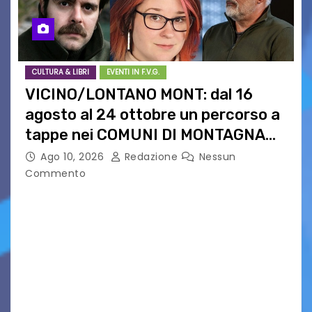
CULTURA & LIBRI
EVENTI IN F.V.G.
VICINO/LONTANO MONT: dal 16
agosto al 24 ottobre un percorso a
tappe nei COMUNI DI MONTAGNA
DEL FVG
Ago 10, 2026
Redazione
Nessun
Commento
VICINO/LONTANO MONT RIPRENDE IL SUO
CAMMINO TRA LE MONTAGNE DEL FRIULI
VENEZIA GIULIA. INCONTRI, PRESENTAZIONI,
PROIEZIONI, SPETTACOLI, LETTURE SCENICHE,
UNA MOSTRA FOTOGRAFICA, VISITE E
PASSEGGIATE: UN BREVE PERCORSO A TAPPE…