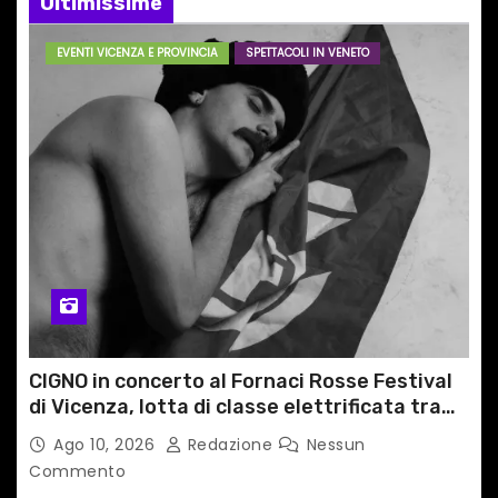
e
Ultimissime
a
EVENTI VICENZA E PROVINCIA
SPETTACOLI IN VENETO
r
t
i
c
o
l
i
CIGNO in concerto al Fornaci Rosse Festival
di Vicenza, lotta di classe elettrificata tra
sacro e profano
Ago 10, 2026
Redazione
Nessun
Commento