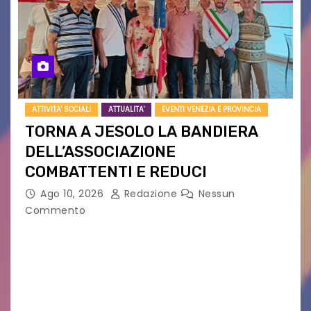
ATTIVITA' SOCIALI
ATTUALITA'
EVENTI VENEZIA E PROVINCIA
TORNA A JESOLO LA BANDIERA
DELL’ASSOCIAZIONE
COMBATTENTI E REDUCI
Ago 10, 2026
Redazione
Nessun
Commento
Eletto il nuovo presidente: è Roberto Rugolotto
Un momento di forte valore simbolico e
comunitario per la città di Jesolo. Il sindaco ha
incontrato i rappresentanti delle Associazioni
d’Arma iscritte…