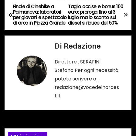
Finale di Cinebike a
Taglio accise e bonus 100
o
N
Palmanova: laboratori
euro: proroga fino al 3
r
per giovani e spettacolo
luglio ma lo sconto sul
a
di circo in Piazza Grande
diesel si riduce del 50%
s
o
v
…
Di
Redazione
i
g
Direttore : SERAFINI
Stefano Per ogni necessità
a
potete scrivere a :
z
redazione@vocedelnordes
t.it
i
o
n