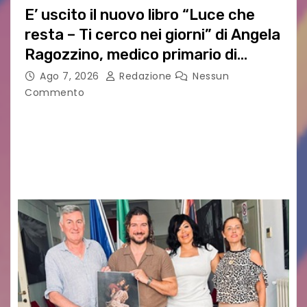
E’ uscito il nuovo libro “Luce che
resta – Ti cerco nei giorni” di Angela
Ragozzino, medico primario di
Capua
Ago 7, 2026
Redazione
Nessun
Commento
GUIDO MIANO EDITORE NOVITÀ EDITORIALE È
uscito il libro di poesie e fotografie: LUCE CHE
RESTA – TI CERCO NEI GIORNI di ANGELA
RAGOZZINO Pubblicato il libro di poesie “Luce…