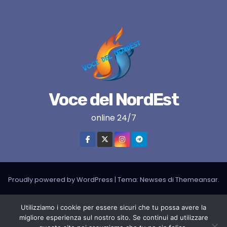
Voce del NordEst
online 24/7
Proudly powered by WordPress
|
Tema:
Newses
di
Themeansar
.
VNE su instagram
VNE su Twitter
VNE su FB
Blogger
Utilizziamo i cookie per essere sicuri che tu possa avere la
migliore esperienza sul nostro sito. Se continui ad utilizzare
LIVE RADIO
RADIONORDEST
Il mio account