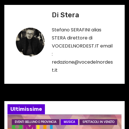
a
o
…
v
Di
Stera
i
Stefano SERAFINI alias
g
STERA direttore di
VOCEDELNORDEST.IT email
a
:
z
redazione@vocedelnordes
t.it
i
o
n
Ultimissime
e
a
EVENTI BELLUNO E PROVINCIA
MUSICA
SPETTACOLI IN VENETO