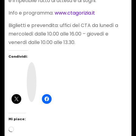
e irripetibile fatto di attesa e di sogni.
Info e programma:
www.ctagorizia.it
Biglietti e prevendita: uffici del CTA da lunedì a
mercoledì dalle 10.00 alle 16.00 – giovedì e
venerdì dalle 10.00 alle 13.30.
Condividi:
I
n
s
t
a
g
r
a
m
Mi piace:
C