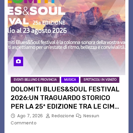
EVENTI BELLUNO E PROVINCIA
MUSICA
SPETTACOLI IN VENETO
DOLOMITI BLUES&SOUL FESTIVAL
2026:UN TRAGUARDO STORICO
PER LA 25ª EDIZIONE TRA LE CIME
PATRIMONIO UNESCO
Ago 7, 2026
Redazione
Nessun
Commento
Il Dolomiti Blues&Soul Festival celebra nel 2026