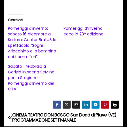
a
r
i
Correlati
c
Pomeriggi d’inverno:
Pomeriggi d’inverno:
a
sabato 16 dicembre al
ecco la 23° edizione!
Kulturni Center Bratuž, lo
m
spettacolo “Sogni.
e
Arlecchino e la bambina
n
dei fiammiferi”
t
Sabato 1 febbraio a
Gorizia in scena SeMino
o
per la Stagione
i
Pomeriggi d’Inverno del
n
CTA
c
o
r
CINEMA TEATRO DON BOSCO San Donà di Piave (VE)
N
s
PROGRAMMAZIONE SETTIMANALE