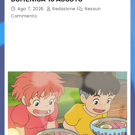
Ago 7, 2026
Redazione
Nessun
Commento
Presentato ufficialmente l’evento solidaristico
proposto dal Comitato Alpago 2 Ruote &
Solidarietà, il cui ricavato andrà a Via di Natale,
Associazione Cucchini e Alpago Solidale. Sulla
maglietta, realizzata dall’artista Maria…