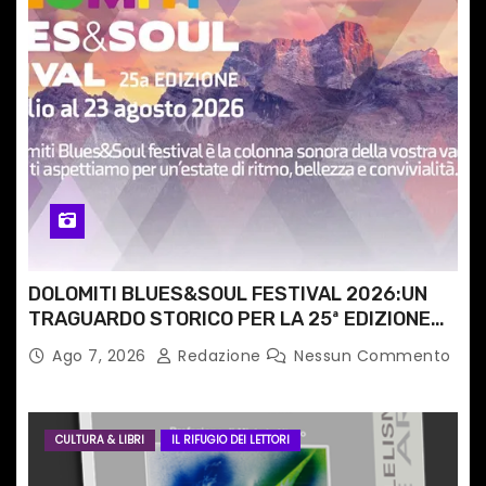
r
t
i
c
o
l
i
DOLOMITI BLUES&SOUL FESTIVAL 2026:UN
TRAGUARDO STORICO PER LA 25ª EDIZIONE
TRA LE CIME PATRIMONIO UNESCO
Ago 7, 2026
Redazione
Nessun Commento
CULTURA & LIBRI
IL RIFUGIO DEI LETTORI