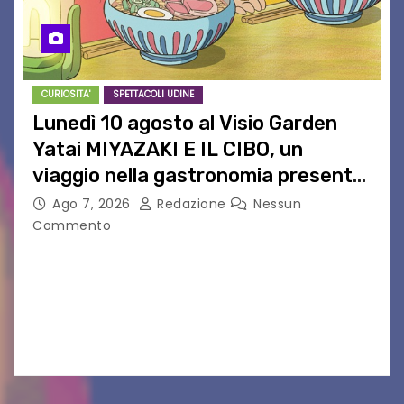
CURIOSITA'
SPETTACOLI UDINE
Lunedì 10 agosto al Visio Garden
Yatai MIYAZAKI E IL CIBO, un
viaggio nella gastronomia presente
nei film di Hayao Miyazaki!
Ago 7, 2026
Redazione
Nessun
Commento
UDINE – Continuano anche nel mese di agosto
al Visio Garden Yatai gli appuntamenti con la
cucina e la cultura giapponese a cura dello
chef giappo-italiano Sai Fukayama. Lunedì 10…