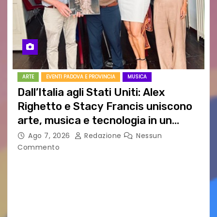
ARTE
EVENTI PADOVA E PROVINCIA
MUSICA
Dall’Italia agli Stati Uniti: Alex
Righetto e Stacy Francis uniscono
arte, musica e tecnologia in un
nuovo progetto internazionale”
Ago 7, 2026
Redazione
Nessun
Commento
Vigonza (Padova), 7 agosto 2026 – Arte
contemporanea, musica internazionale, Made
in Italy e nuove generazioni si sono incontrati
oggi a Vigonza in occasione di un importante
confronto istituzionale dedicato…