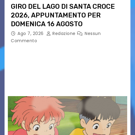
GIRO DEL LAGO DI SANTA CROCE
2026, APPUNTAMENTO PER
DOMENICA 16 AGOSTO
Ago 7, 2026
Redazione
Nessun
Commento
Presentato ufficialmente l’evento solidaristico
proposto dal Comitato Alpago 2 Ruote &
Solidarietà, il cui ricavato andrà a Via di Natale,
Associazione Cucchini e Alpago Solidale. Sulla
maglietta, realizzata dall’artista Maria…