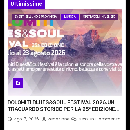
e
Ultimissime
a
EVENTI BELLUNO E PROVINCIA
MUSICA
SPETTACOLI IN VENETO
r
t
i
c
o
l
i
DOLOMITI BLUES&SOUL FESTIVAL 2026:UN
TRAGUARDO STORICO PER LA 25ª EDIZIONE
TRA LE CIME PATRIMONIO UNESCO
Ago 7, 2026
Redazione
Nessun Commento