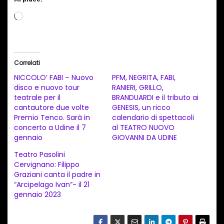
C
a
r
i
Correlati
c
NICCOLO’ FABI – Nuovo
PFM, NEGRITA, FABI,
a
disco e nuovo tour
RANIERI, GRILLO,
teatrale per il
BRANDUARDI e il tributo ai
m
cantautore due volte
GENESIS, un ricco
e
Premio Tenco. Sarà in
calendario di spettacoli
n
concerto a Udine il 7
al TEATRO NUOVO
gennaio
GIOVANNI DA UDINE
t
Teatro Pasolini
o
Cervignano: Filippo
i
Graziani canta il padre in
n
“Arcipelago Ivan”- il 21
gennaio 2023
c
o