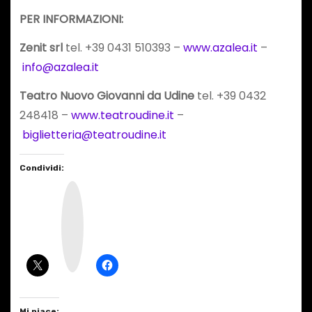
PER INFORMAZIONI:
Zenit srl
tel. +39 0431 510393 –
www.azalea.it
–
info@azalea.it
Teatro Nuovo Giovanni da Udine
tel. +39 0432
248418 –
www.teatroudine.it
–
biglietteria@teatroudine.it
Condividi:
I
n
s
t
a
g
r
a
m
Mi piace: