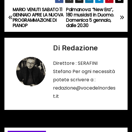
r
s
MARIO VENUTI SABATO 11
Palmanova: “New Era”,
N
GENNAIO APRE LA NUOVA
180 musicisti in Duomo.
o
PROGRAMMAZIONE DI
Domenica 5 gennaio,
a
…
PIANOP
dalle 20.30
v
Di
Redazione
i
g
Direttore : SERAFINI
Stefano Per ogni necessità
a
potete scrivere a :
z
redazione@vocedelnordes
t.it
i
o
n