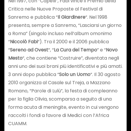
Nel 1997, con “Capelli”, Fabi vince il Premio della
Critica nelle Nuove Proposte al Festival di
Sanremo e pubblica “
Il Giardinere
“. Nel 1998
presenta, sempre a Sanremo, “Lasciarsi un giorno
a Roma” (singolo incluso nell’album omonimo
“
Niccolò Fabi
“). Tra il 2000 e il 2006 pubblica
“
Sereno ad Ovest
“, “
La Cura del Tempo
” e “
Novo
Mesto
“, che contiene “Costruire”, diventata negli
anni uno dei suoi brani più identificativi e più amati.
3 anni dopo pubblica “
Solo un Uomo
“. Il 30 agosto
2010 organizza al Casale sul Treja, a Mazzano
Romano, “Parole di Lulù”, la festa di compleanno
per la figlia Olivia, scomparsa a seguito di una
forma acuta di meningite, evento in cui vengono
raccolti i fondi a favore di Medici con l’Africa
CUAMM.