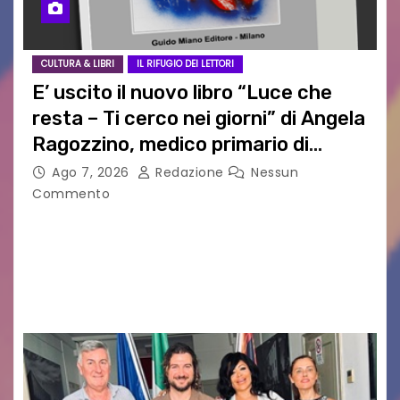
CULTURA & LIBRI
IL RIFUGIO DEI LETTORI
E’ uscito il nuovo libro “Luce che
resta – Ti cerco nei giorni” di Angela
Ragozzino, medico primario di
Capua
Ago 7, 2026
Redazione
Nessun
Commento
GUIDO MIANO EDITORE NOVITÀ EDITORIALE È
uscito il libro di poesie e fotografie: LUCE CHE
RESTA – TI CERCO NEI GIORNI di ANGELA
RAGOZZINO Pubblicato il libro di poesie “Luce…