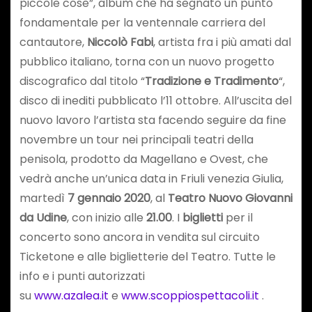
piccole cose”, album che ha segnato un punto
fondamentale per la ventennale carriera del
cantautore,
Niccolò Fabi
, artista fra i più amati dal
pubblico italiano, torna con un nuovo progetto
discografico dal titolo “
Tradizione e Tradimento
“,
disco di inediti pubblicato l’11 ottobre. All’uscita del
nuovo lavoro l’artista sta facendo seguire da fine
novembre un tour nei principali teatri della
penisola, prodotto da Magellano e Ovest, che
vedrà anche un’unica data in Friuli venezia Giulia,
martedì
7 gennaio 2020
, al
Teatro Nuovo Giovanni
da Udine
, con inizio alle
21.00
. I
biglietti
per il
concerto sono ancora in vendita sul circuito
Ticketone e alle biglietterie del Teatro. Tutte le
info e i punti autorizzati
su
www.azalea.it
e
www.scoppiospettacoli.it
.