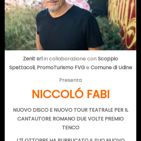
Zenit srl
in collaborazione con
Scoppio
Spettacoli
,
PromoTurismo FVG
e
Comune di Udine
Presenta
NICCOLÓ FABI
NUOVO DISCO E NUOVO TOUR TEATRALE PER IL
CANTAUTORE ROMANO DUE VOLTE PREMIO
TENCO
L’11 OTTOBRE HA PUBBLICATO IL SUO NUOVO