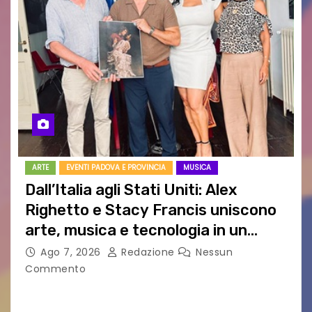
ARTE
EVENTI PADOVA E PROVINCIA
MUSICA
Dall’Italia agli Stati Uniti: Alex
Righetto e Stacy Francis uniscono
arte, musica e tecnologia in un
nuovo progetto internazionale”
Ago 7, 2026
Redazione
Nessun
Commento
Vigonza (Padova), 7 agosto 2026 – Arte
contemporanea, musica internazionale, Made