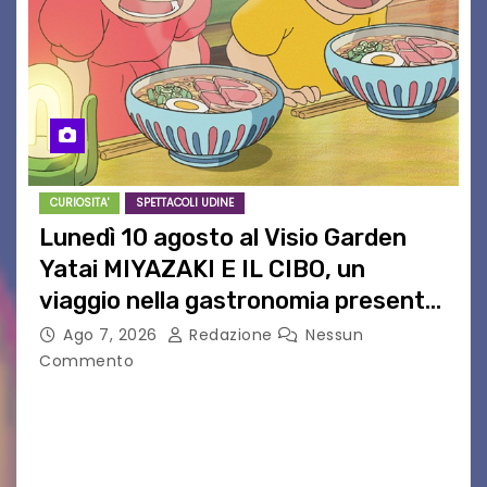
CURIOSITA'
SPETTACOLI UDINE
Lunedì 10 agosto al Visio Garden
Yatai MIYAZAKI E IL CIBO, un
viaggio nella gastronomia presente
nei film di Hayao Miyazaki!
Ago 7, 2026
Redazione
Nessun
Commento
UDINE – Continuano anche nel mese di agosto
al Visio Garden Yatai gli appuntamenti con la
cucina e la cultura giapponese a cura dello
chef giappo-italiano Sai Fukayama. Lunedì 10…