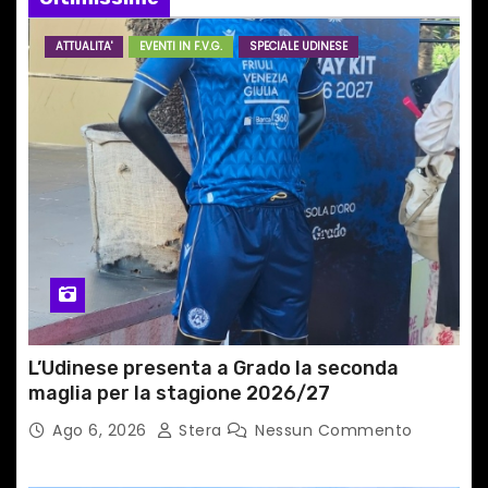
a
r
ATTUALITA'
EVENTI IN F.V.G.
SPECIALE UDINESE
t
i
c
o
l
i
L’Udinese presenta a Grado la seconda
maglia per la stagione 2026/27
Ago 6, 2026
Stera
Nessun Commento