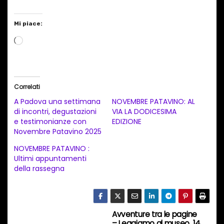
Mi piace:
C
a
r
i
Correlati
c
A Padova una settimana
NOVEMBRE PATAVINO: AL
a
di incontri, degustazioni
VIA LA DODICESIMA
e testimonianze con
EDIZIONE
m
Novembre Patavino 2025
e
NOVEMBRE PATAVINO :
n
Ultimi appuntamenti
t
della rassegna
o
i
n
Avventure tra le pagine
N
c
– Leggiamo al museo, 14,