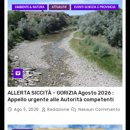
AMBIENTE & NATURA
ATTUALITA'
EVENTI GORIZIA E PROVINCIA
ALLERTA SICCITÀ – GORIZIA Agosto 2026 :
Appello urgente alle Autorità competenti
Ago 5, 2026
Redazione
Nessun Commento