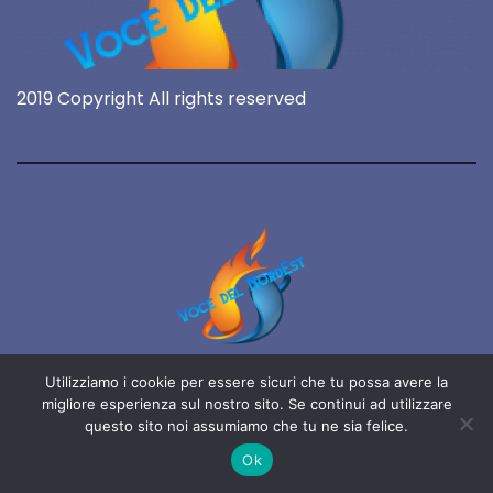
2019 Copyright All rights reserved
Voce del NordEst
Utilizziamo i cookie per essere sicuri che tu possa avere la
migliore esperienza sul nostro sito. Se continui ad utilizzare
online 24/7
questo sito noi assumiamo che tu ne sia felice.
Ok