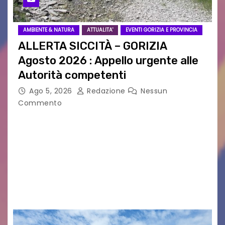
AMBIENTE & NATURA
ATTUALITA'
EVENTI GORIZIA E PROVINCIA
ALLERTA SICCITÀ – GORIZIA
Agosto 2026 : Appello urgente alle
Autorità competenti
Ago 5, 2026
Redazione
Nessun
Commento
Legambiente Gorizia APS e Legambiente
Monfalcone APS “Circolo Ignazio Zanutto”
desiderano attirare l’attenzione della
cittadinanza e delle Autorità competenti sulla
grave siccità che sta colpendo non solo le
campagne e…