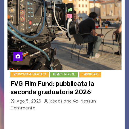
ECONOMIA & MERCATO
EVENTI IN F.V.G.
TERRITORIO
FVG Film Fund: pubblicata la
seconda graduatoria 2026
Ago 5, 2026
Redazione
Nessun
Commento
Aperta la terza e ultima call dell’anno per le
produzioni audiovisive Online gli esiti della