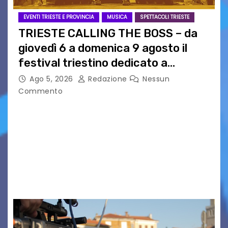
EVENTI TRIESTE E PROVINCIA
MUSICA
SPETTACOLI TRIESTE
TRIESTE CALLING THE BOSS – da
giovedì 6 a domenica 9 agosto il
festival triestino dedicato a
Springsteen
Ago 5, 2026
Redazione
Nessun
Commento
TRIESTE CALLING THE BOSS 2026
Quattordicesima Edizione Dal 6 al 9 agosto 2026
PIAZZA VERDI, SARTORIO, SAN GIUSTO,
AUSONIA… BLOOD BROTHERS, LOVESICK DUO,
BOUND FOR GLORY, RENATO TAMMI, ANTHONY
BASSO,…