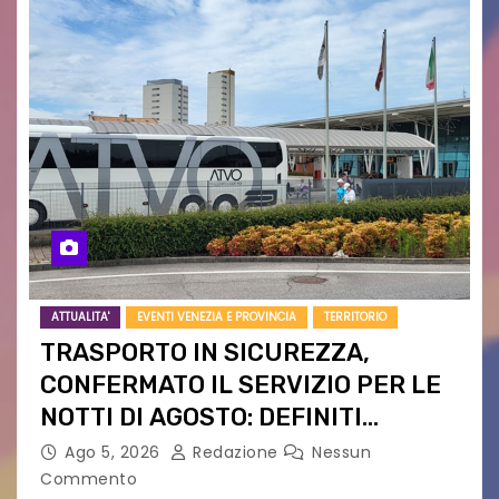
ATTUALITA'
EVENTI VENEZIA E PROVINCIA
TERRITORIO
TRASPORTO IN SICUREZZA,
CONFERMATO IL SERVIZIO PER LE
NOTTI DI AGOSTO: DEFINITI
PERCORSI, FERMATE E ORARIO
Ago 5, 2026
Redazione
Nessun
Commento