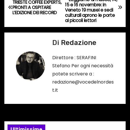
TRIESTE COFFEE EXPERTS,
15 e 16 novembre: in
o
a
PRONTI A OSPITARE
Veneto 19 musei e sedi
L’EDIZIONE DEI RECORD
r
culturali aprono le porte
v
ai piccoli lettori
s
o
i
…
Di
Redazione
g
a
Direttore : SERAFINI
Stefano Per ogni necessità
z
potete scrivere a :
i
redazione@vocedelnordes
t.it
o
n
e
Ultimissime