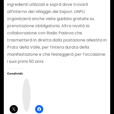
ingredienti utilizzati e saprà dove trovarli
all’interno del villaggio dei Sapori. UNPLI
organizzerà anche visite guidate gratuite su
prenotazione obbligatoria. Altra novità la
collaborazione con Radio Padova che
trasmetterà in diretta dalla postazione allestita in
Prato della Valle, per l’intera durata della
manifestazione e che festeggerà per l’occasione
i suoi primi 50 anni.
Condividi:
I
n
s
t
a
g
r
a
m