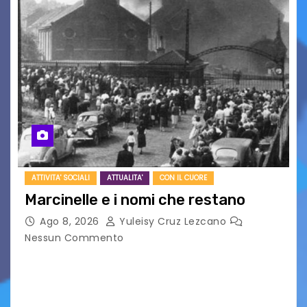
ATTIVITA' SOCIALI
ATTUALITA'
CON IL CUORE
Marcinelle e i nomi che restano
Ago 8, 2026
Yuleisy Cruz Lezcano
Nessun Commento
Tizio, Caio, Sempronio… e poi ancora un nome,
poi un altro, si forma un elenco lungo dal quale i
nomi scappano, scivolano fuori dalla pagina, la