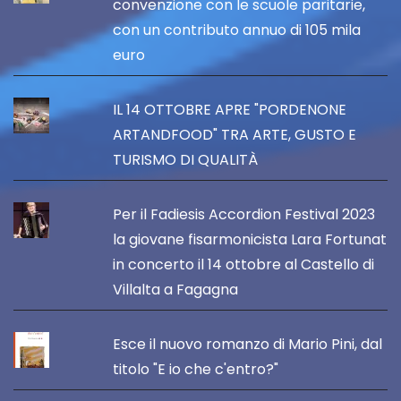
convenzione con le scuole paritarie,
con un contributo annuo di 105 mila
euro
IL 14 OTTOBRE APRE "PORDENONE
ARTANDFOOD" TRA ARTE, GUSTO E
TURISMO DI QUALITÀ
Per il Fadiesis Accordion Festival 2023
la giovane fisarmonicista Lara Fortunat
in concerto il 14 ottobre al Castello di
Villalta a Fagagna
Esce il nuovo romanzo di Mario Pini, dal
titolo "E io che c'entro?"