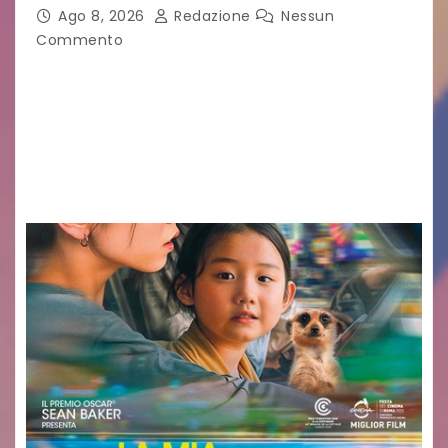
Ago 8, 2026
Redazione
Nessun
Commento
Sommariva: «Una serata che ha restituito il
valore di chi ogni giorno costruisce il Palmarino
con passione, ricerca e lavoro» PALMANOVA, 8
AGOSTO 2026 – È andata oltre ogni
aspettativa…