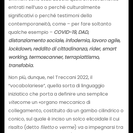
entrati nell’uso o perché culturalmente
significativi o perché testimoni della
contemporaneità, come – per fare soltanto
qualche esempio –
COVID-19
,
DAD
,
distanziamento sociale
,
infodemia
,
lavoro agile
,
lockdown
,
reddito di cittadinanza
,
rider
,
smart
working
,
termoscanner
,
terrapiattismo
,
transfobia.
Non più, dunque, nel Treccani 2022, il
“vocabolariese”, quella sorta di linguaggio
iniziatico che porta a definire una semplice
vite
come un «organo meccanico di
collegamento, costituito da un gambo cilindrico o
conico, sul quale è inciso un solco elicoidale il cui
risalto (detto
filetto
o
verme
) va a impegnarsi tra