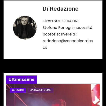
g
Di
Redazione
a
Direttore : SERAFINI
z
Stefano Per ogni necessità
potete scrivere a :
i
redazione@vocedelnordes
o
t.it
n
e
a
Ultimissime
r
CONCERTI
SPETTACOLI UDINE
t