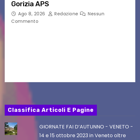
Gorizia APS
Ago 8, 2026
Redazione
Nessun
Commento
Il 25 luglio scadeva la possibilità di fare delle
osservazioni al PRGC di Gorizia in fase di
aggiornamento. Le 4 proposte di Legambiente
Gorizia APS In occasione dell’aggiornamento
del Piano…
Classifica Articoli E Pagine
GIORNATE FAI D’AUTUNNO - VENETO -
14 e 15 ottobre 2023 in Veneto oltre