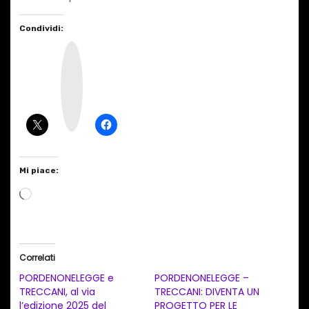
Condividi:
I
n
s
t
a
g
r
a
m
Mi piace:
C
a
r
i
Correlati
c
PORDENONELEGGE e
PORDENONELEGGE –
a
TRECCANI, al via
TRECCANI: DIVENTA UN
l’edizione 2025 del
PROGETTO PER LE
m