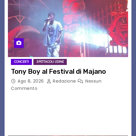
CONCERTI
SPETTACOLI UDINE
Tony Boy al Festival di Majano
Ago 8, 2026
Redazione
Nessun
Commento
Il 7 agosto 2026, il tour estivo di Tony Boy
(ragazzo del 1999 nato a Padova, il cui vero
nome è Antonio Hueber) ha fatto tappa al
Festival di Majano.…