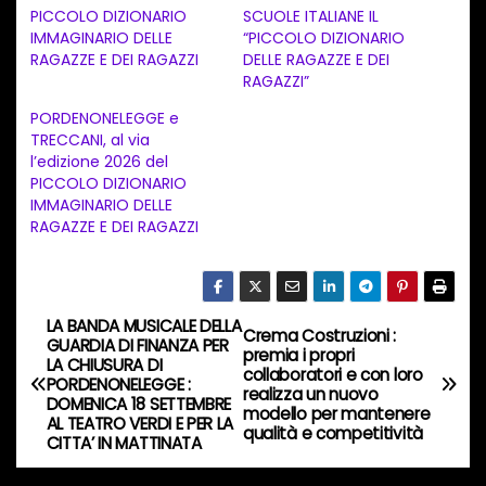
PICCOLO DIZIONARIO
SCUOLE ITALIANE IL
e
IMMAGINARIO DELLE
“PICCOLO DIZIONARIO
n
RAGAZZE E DEI RAGAZZI
DELLE RAGAZZE E DEI
RAGAZZI”
t
PORDENONELEGGE e
o
TRECCANI, al via
i
l’edizione 2026 del
n
PICCOLO DIZIONARIO
IMMAGINARIO DELLE
c
RAGAZZE E DEI RAGAZZI
o
r
s
LA BANDA MUSICALE DELLA
N
o
Crema Costruzioni :
GUARDIA DI FINANZA PER
premia i propri
…
LA CHIUSURA DI
a
collaboratori e con loro
PORDENONELEGGE :
realizza un nuovo
DOMENICA 18 SETTEMBRE
modello per mantenere
v
AL TEATRO VERDI E PER LA
qualità e competitività
CITTA’ IN MATTINATA
i