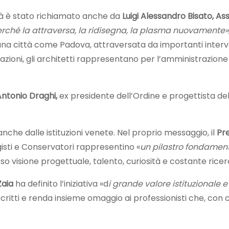
ttà è stato richiamato anche da
Luigi Alessandro Bisato, Ass
erché la attraversa, la ridisegna, la plasma nuovamente»
 una città come Padova, attraversata da importanti interve
 relazioni, gli architetti rappresentano per l’amministrazio
ntonio Draghi,
ex presidente dell’Ordine e progettista del
anche dalle istituzioni venete. Nel proprio messaggio, il
Pr
ggisti e Conservatori rappresentino «
un pilastro fondament
erso visione progettuale, talento, curiosità e costante rice
Zaia
ha definito l’iniziativa «d
i grande valore istituzionale e
critti e renda insieme omaggio ai professionisti che, con c