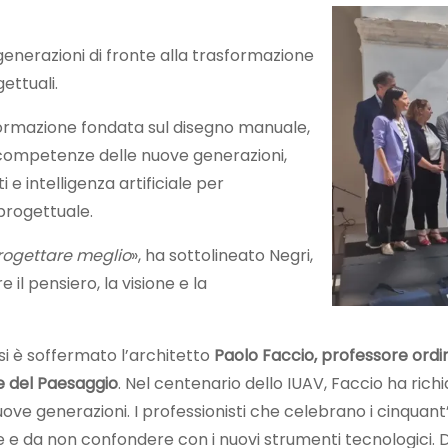
generazioni di fronte alla trasformazione
ettuali.
 formazione fondata sul disegno manuale,
 le competenze delle nuove generazioni,
i e intelligenza artificiale per
progettuale.
rogettare meglio
», ha sottolineato Negri,
l pensiero, la visione e la
i è soffermato l’architetto
Paolo Faccio, professore ordin
 e del Paesaggio
. Nel centenario dello IUAV, Faccio ha richi
uove generazioni. I professionisti che celebrano i cinquant’
da non confondere con i nuovi strumenti tecnologici. Da qu