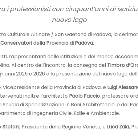
a i professionisti con cinquant’anni di iscrizio
nuovo logo
tro Culturale Altinate / San Gaetano di Padova, la cerimo
 e Conservatori della Provincia di Padova
.
critti, rappresentanti delle istituzioni e del mondo accad
plina. Al centro dell’incontro, la consegna del
Timbro d’Or
egli anni 2025 e 2026 e la presentazione del nuovo logo dell
o
, Vicepresidente della Provincia di Padova, e
Luigi Alessan
ntervenuti inoltre l’architetto
Paolo Faccio
, professore ord
 Scuola di Specializzazione in Beni Architettonici e del Pa
partimento di Ingegneria Civile, Edile e Ambientale.
 Stefani
, Presidente della Regione Veneto, e
Luca Zaia
, P