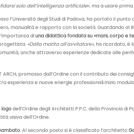
fidarsi solo dell’intelligenza artificiale
», ma a usare prima 
sso l’Università degli Studi di Padova, ha portato il punt
ero, manualità e rapporto con la società. Guardando al B
l’importanza di
una didattica fondata su «mani, corpo e t
progettista.
«Dalla matita all’avvitatore»
, ha ricordato, è
comunità, anche attraverso esperienze dedicate alle perife
 ARCH, promosso dall’Ordine con il contributo dei consiglie
o tra esperienza e nuove energie professionali.Inizio modu
 logo
dell’Ordine degli Architetti P.P.C. della Provincia di P
à visiva dell’Ordine.
 Gambato
. Al secondo posto si è classificato l’architetto
Ga