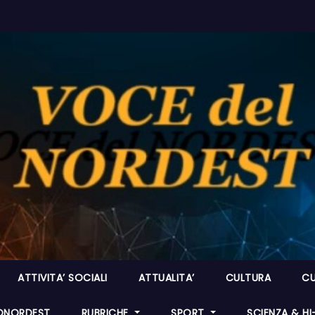
ATTIVITA’ SOCIALI
ATTUALITA’
CULTURA
CU
ONORDEST
RUBRICHE
SPORT
SCIENZA & H