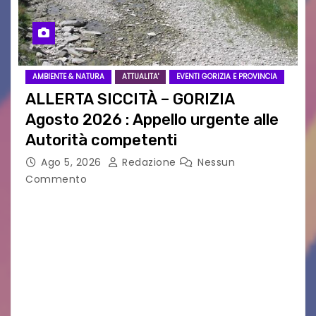
AMBIENTE & NATURA
ATTUALITA'
EVENTI GORIZIA E PROVINCIA
ALLERTA SICCITÀ – GORIZIA
Agosto 2026 : Appello urgente alle
Autorità competenti
Ago 5, 2026
Redazione
Nessun
Commento
Legambiente Gorizia APS e Legambiente
Monfalcone APS “Circolo Ignazio Zanutto”
desiderano attirare l’attenzione della
cittadinanza e delle Autorità competenti sulla
grave siccità che sta colpendo non solo le
campagne e…