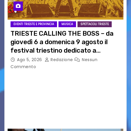
EVENTI TRIESTE E PROVINCIA
MUSICA
SPETTACOLI TRIESTE
TRIESTE CALLING THE BOSS – da
giovedì 6 a domenica 9 agosto il
festival triestino dedicato a
Springsteen
Ago 5, 2026
Redazione
Nessun
Commento
TRIESTE CALLING THE BOSS 2026
Quattordicesima Edizione Dal 6 al 9 agosto 2026
PIAZZA VERDI, SARTORIO, SAN GIUSTO,
AUSONIA… BLOOD BROTHERS, LOVESICK DUO,
BOUND FOR GLORY, RENATO TAMMI, ANTHONY
BASSO,…