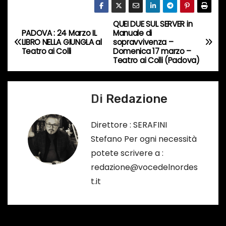
c
QUEI DUE SUL SERVER in
o
N
PADOVA : 24 Marzo IL
Manuale di
r
LIBRO NELLA GIUNGLA al
sopravvivenza –
a
Teatro ai Colli
Domenica 17 marzo –
s
Teatro ai Colli (Padova)
o
v
…
i
Di
Redazione
g
Direttore : SERAFINI
a
Stefano Per ogni necessità
potete scrivere a :
z
redazione@vocedelnordes
i
t.it
o
n