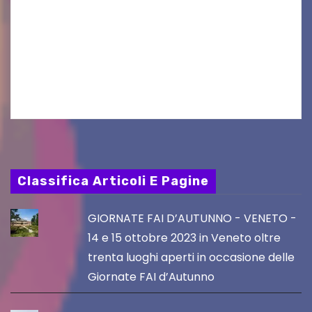
Aperta la terza e ultima call dell’anno per le
produzioni audiovisive Online gli esiti della
seconda finestra del Film Fund promosso dalla
Friuli Venezia Giulia Film Commission –
PromoTurismoFVG. Le…
Classifica Articoli E Pagine
GIORNATE FAI D’AUTUNNO - VENETO -
14 e 15 ottobre 2023 in Veneto oltre
trenta luoghi aperti in occasione delle
Giornate FAI d’Autunno