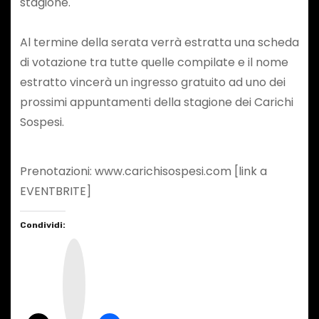
stagione.
Al termine della serata verrà estratta una scheda
di votazione tra tutte quelle compilate e il nome
estratto vincerà un ingresso gratuito ad uno dei
prossimi appuntamenti della stagione dei Carichi
Sospesi.
Prenotazioni: www.carichisospesi.com [link a
EVENTBRITE]
Condividi:
I
n
s
t
a
g
r
a