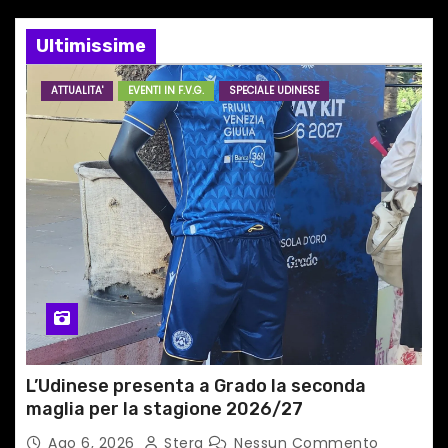
e
Ultimissime
a
ATTUALITA'
EVENTI IN F.V.G.
SPECIALE UDINESE
r
t
i
c
o
l
i
L’Udinese presenta a Grado la seconda
maglia per la stagione 2026/27
Ago 6, 2026
Stera
Nessun Commento