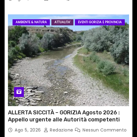
AMBIENTE & NATURA
ATTUALITA'
EVENTI GORIZIA E PROVINCIA
ALLERTA SICCITÀ – GORIZIA Agosto 2026 :
Appello urgente alle Autorità competenti
Ago 5, 2026
Redazione
Nessun Commento