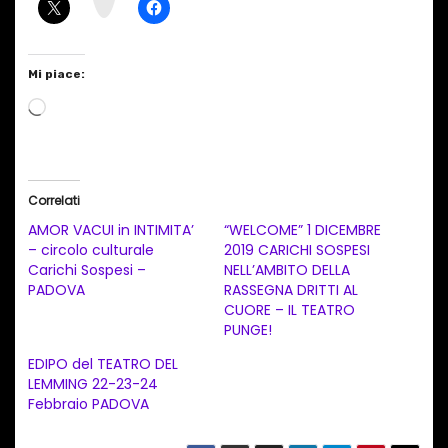
m
Mi piace:
C
a
r
i
Correlati
c
AMOR VACUI in INTIMITA’
“WELCOME” 1 DICEMBRE
a
– circolo culturale
2019 CARICHI SOSPESI
Carichi Sospesi –
NELL’AMBITO DELLA
m
PADOVA
RASSEGNA DRITTI AL
e
CUORE – IL TEATRO
n
PUNGE!
t
EDIPO del TEATRO DEL
LEMMING 22-23-24
o
Febbraio PADOVA
i
n