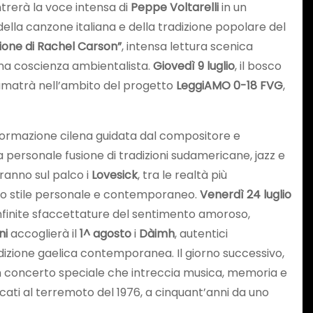
trerà la voce intensa di
Peppe Voltarelli
in un
della canzone italiana e della tradizione popolare del
zione di Rachel Carson”
, intensa lettura scenica
rna coscienza ambientalista.
Giovedì 9 luglio
, il bosco
amatrà nell’ambito del progetto
LeggiAMO 0-18 FVG
,
 formazione cilena guidata dal compositore e
a personale fusione di tradizioni sudamericane, jazz e
iranno sul palco i
Lovesick
, tra le realtà più
uno stile personale e contemporaneo.
Venerdì 24 luglio
le infinite sfaccettature del sentimento amoroso,
ni
accoglierà il
1^ agosto
i
Dàimh
, autentici
tradizione gaelica contemporanea. Il giorno successivo,
concerto speciale che intreccia musica, memoria e
icati al terremoto del 1976, a cinquant’anni da uno