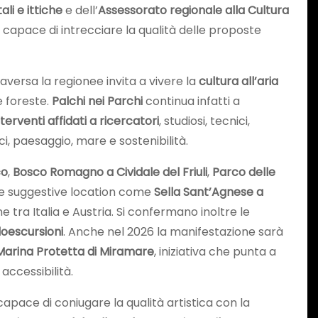
ali e ittiche
e dell’
Assessorato regionale alla Cultura
capace di intrecciare la qualità delle proposte
ersa la regionee invita a vivere la
cultura all’aria
e foreste.
Palchi nei Parchi
continua infatti a
nterventi affidati a ricercatori
, studiosi, tecnici,
ci, paesaggio, mare e sostenibilità.
co
,
Bosco Romagno a Cividale del Friuli
,
Parco delle
e e suggestive location come
Sella Sant’Agnese a
e tra Italia e Austria. Si confermano inoltre le
loescursioni
. Anche nel 2026 la manifestazione sarà
Marina Protetta di Miramare
, iniziativa che punta a
accessibilità.
, capace di coniugare la qualità artistica con la