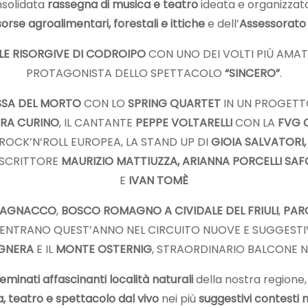
nsolidata
rassegna di musica e teatro
ideata e organizzat
sorse agroalimentari, forestali e ittiche
e dell’
Assessorato
LE RISORGIVE DI CODROIPO
CON UNO DEI VOLTI PIÙ AMATI
PROTAGONISTA DELLO SPETTACOLO
“SINCERO”
.
SSA DEL MORTO
CON LO
SPRING QUARTET
IN UN PROGET
RA CURINO
, IL CANTANTE
PEPPE VOLTARELLI
CON LA
FVG 
ROCK’N’ROLL EUROPEA, LA STAND UP DI
GIOIA SALVATORI,
SCRITTORE
MAURIZIO MATTIUZZA, ARIANNA PORCELLI SA
E
IVAN TOMÈ
 PAGNACCO
,
BOSCO ROMAGNO A CIVIDALE DEL FRIULI
,
PAR
, ENTRANO QUEST’ANNO NEL CIRCUITO NUOVE E SUGGEST
UGNERA
E IL
MONTE OSTERNIG
, STRAORDINARIO BALCONE N
eminati affascinanti località naturali
della nostra regione, 
, teatro e spettacolo dal vivo
nei più
suggestivi contesti n