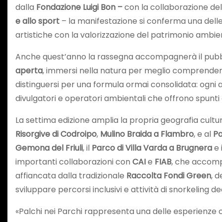
dalla
Fondazione Luigi Bon –
con la collaborazione del
e allo sport
– la manifestazione si conferma una dell
artistiche con la valorizzazione del patrimonio ambien
Anche quest’anno la rassegna accompagnerà il pubbli
aperta
, immersi nella natura per meglio comprendere i
distinguersi per una formula ormai consolidata: og
divulgatori e operatori ambientali che offrono spunti d
La settima edizione amplia la propria geografia cultur
Risorgive di Codroipo
,
Mulino Braida a Flambro
, e al
Pa
Gemona del Friuli
, il
Parco di Villa Varda a Brugnera
e 
importanti collaborazioni con
CAI
e
FIAB
, che accom
affiancata dalla tradizionale
Raccolta Fondi Green
, 
sviluppare percorsi inclusivi e attività di snorkeling 
«Palchi nei Parchi rappresenta una delle esperienze cult