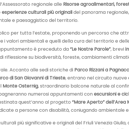
l’Assessorato regionale alle
Risorse agroalimentari, forest
e
esperienze culturali più originali
del panorama regionale, 
tale e paesaggistico del territorio.
co per tutta l’estate, proponendo un percorso che attrav
 valori ambientali e quelli della cura del territorio e dell
ni appuntamento è preceduto da
“Le Nostre Parole”
, brevi
i
i riflessione su biodiversità, foreste, cambiamenti climati
ale. Accanto alle sedi storiche di
Parco Rizzani a Pagnac
rco di San Giovanni di Trieste
, entrano nel circuito nuov
il
Monte Osternig
, straordinario balcone naturale al confin
pagneranno numerosi appuntamenti con
escursioni e cic
destinata quest’anno al progetto
“Mare Aperto” dell’Area 
dedicate a persone con disabilità, coniugando ambientale e 
urali più significative e originali del Friuli Venezia Giulia