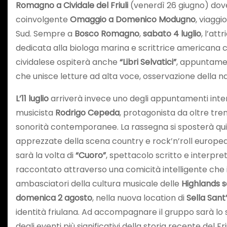
Romagno a Cividale del Friuli
(venerdì 26 giugno) dov
coinvolgente
Omaggio a Domenico Modugno
, viaggi
Sud. Sempre a
Bosco Romagno
,
sabato 4 luglio
, l’att
dedicata alla biologa marina e scrittrice americana 
cividalese ospiterà anche
“Libri Selvatici”
, appuntamen
che unisce letture ad alta voce, osservazione della na
L’11 luglio
arriverà invece uno degli appuntamenti intern
musicista
Rodrigo Cepeda
, protagonista da oltre tre
sonorità contemporanee. La rassegna si sposterà qui
apprezzate della scena country e rock’n’roll europe
sarà la volta di
“Cuoro”
, spettacolo scritto e interpr
raccontato attraverso una comicità intelligente che 
ambasciatori della cultura musicale delle
Highlands s
domenica 2 agosto
, nella nuova location di
Sella Sant
identità friulana. Ad accompagnare il gruppo sarà lo 
degli eventi più significativi della storia recente del Friu