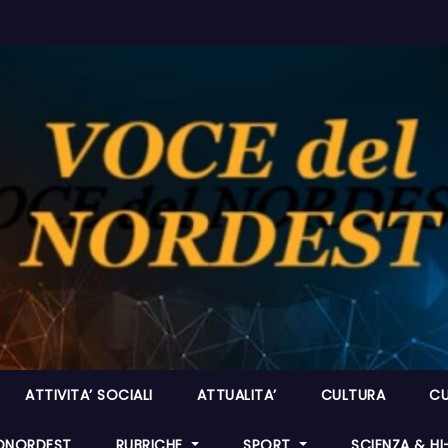
ATTIVITA’ SOCIALI
ATTUALITA’
CULTURA
CU
ONORDEST
RUBRICHE
SPORT
SCIENZA & H