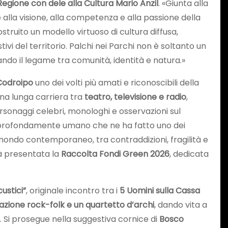
Regione con dele alla Cultura Mario Anzil
. «Giunta alla
lla visione, alla competenza e alla passione della
costruito un modello virtuoso di cultura diffusa,
tivi del territorio. Palchi nei Parchi non è soltanto un
ando il legame tra comunità, identità e natura.»
 Codroipo
uno dei volti più amati e riconoscibili della
una lunga carriera tra
teatro, televisione e radio
,
sonaggi celebri, monologhi e osservazioni sul
e e profondamente umano che ne ha fatto uno dei
 mondo contemporaneo, tra contraddizioni, fragilità e
rà presentata la
Raccolta Fondi Green 2026
, dedicata
ustici”
, originale incontro tra i
5 Uomini sulla Cassa
zione rock-folk e un quartetto d’archi
, dando vita a
a. Si prosegue nella suggestiva cornice di
Bosco