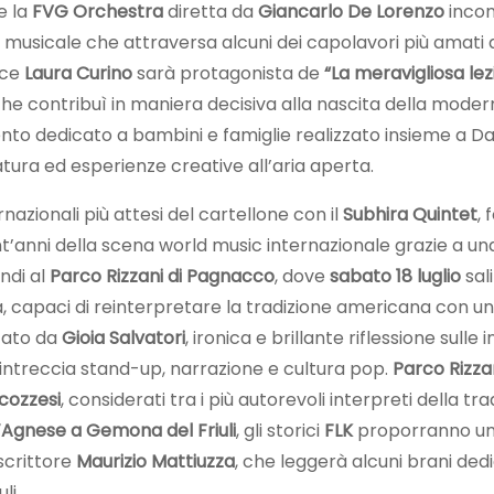
e la
FVG Orchestra
diretta da
Giancarlo De Lorenzo
incon
o musicale che attraversa alcuni dei capolavori più amati 
rice
Laura Curino
sarà protagonista de
“La meravigliosa le
che contribuì in maniera decisiva alla nascita della mode
to dedicato a bambini e famiglie realizzato insieme a D
tura ed esperienze creative all’aria aperta.
azionali più attesi del cartellone con il
Subhira Quintet
,
nt’anni della scena world music internazionale grazie a un
ndi al
Parco Rizzani di Pagnacco
, dove
sabato 18 luglio
sal
a, capaci di reinterpretare la tradizione americana con 
etato da
Gioia Salvatori
, ironica e brillante riflessione sul
intreccia stand-up, narrazione e cultura pop.
Parco Rizza
cozzesi
, considerati tra i più autorevoli interpreti della 
’Agnese a Gemona del Friuli
, gli storici
FLK
proporranno un 
scrittore
Maurizio Mattiuzza
, che leggerà alcuni brani ded
li.