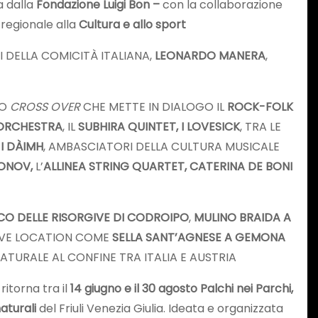
a dalla
Fondazione Luigi Bon –
con la collaborazione
regionale alla
Cultura e allo sport
 DELLA COMICITÀ ITALIANA,
LEONARDO MANERA
,
TO
CROSS OVER
CHE METTE IN DIALOGO IL
ROCK-FOLK
ORCHESTRA
, IL
SUBHIRA QUINTET, I LOVESICK
, TRA LE
 I DÀIMH
, AMBASCIATORI DELLA CULTURA MUSICALE
FONOV,
L’
ALLINEA STRING QUARTET, CATERINA DE BONI
CO DELLE RISORGIVE DI CODROIPO
,
MULINO BRAIDA A
IVE LOCATION COME
SELLA SANT’AGNESE A GEMONA
ATURALE AL CONFINE TRA ITALIA E AUSTRIA
ritorna tra il
14 giugno e il 30 agosto Palchi nei Parchi,
aturali
del Friuli Venezia Giulia. Ideata e organizzata