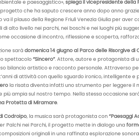
mbientale e paesaggistico»,
spiega il vicepresidente della 
n progetto che ha saputo crescere anno dopo anno grazie a
ro va il plauso della Regione Friuli Venezia Giulia per aver 
i alto livello nei parchi, nei boschi e nei luoghi più sugges
 come occasione di incontro, riflessione e scoperta, rafforz
izione sarà
domenica 14 giugno al Parco delle Risorgive di
llo spettacolo
“Sincero”
. Attore, autore e protagonista di 
o bilancio artistico e racconto personale. Attraverso per
’anni di attività con quello sguardo ironico, intelligent
cero
la risata diventa infatti uno strumento per leggere il
one più ampia sul nostro tempo. Nella stessa occasione sa
na Protetta di Miramare
.
 di Codroipo
, la musica sarà protagonista con
“Paesaggi Ac
 Palchi nei Parchi, il progetto mette in dialogo una
forma
 composizioni originali in una raffinata esplorazione sonor