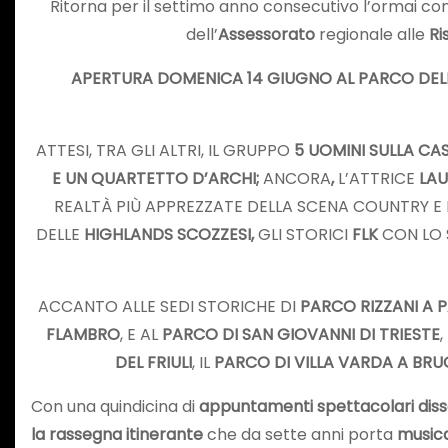
Ritorna per il settimo anno consecutivo l’ormai co
dell’
Assessorato
regionale alle
Ri
APERTURA DOMENICA 14 GIUGNO AL PARCO DEL
ATTESI, TRA GLI ALTRI, IL GRUPPO
5 UOMINI SULLA CA
E UN QUARTETTO D’ARCHI;
ANCORA
,
L’ATTRICE
LAU
REALTÀ PIÙ APPREZZATE DELLA SCENA COUNTRY E 
DELLE
HIGHLANDS SCOZZESI,
GLI STORICI
FLK
CON LO 
ACCANTO ALLE SEDI STORICHE DI
PARCO RIZZANI A
FLAMBRO
, E AL
PARCO DI SAN GIOVANNI DI TRIESTE
DEL FRIULI
, IL
PARCO DI VILLA VARDA A BR
Con una quindicina di
appuntamenti
spettacolari diss
la rassegna itinerante
che da sette anni porta
musica