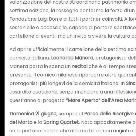
valorizzazione del nostro straordinario patrimonio a
settima edizione, la rassegna conferma la forza di u
Fondazione Luigi Bon e di tutti i partner coinvolti. A lo
sostenibile e accessibile, capace di portare spettacoli d
cartellone di eventi, ma un invito a vivere la cultura
Ad aprire ufficialmente il cartellone della settima ed
comicità italiana,
Leonardo Manera
, protagonista de
Manera porta in scena un
recital
che è al tempo stess
presente, il comico milanese ripercorre oltre quarant
protagonisti più longevi della comicità italiana. In
Sin
assurdità quotidiane, senza rinunciare a una riflessi
quest’anno al progetto
“Mare Aperto” dell’Area Mari
Domenica 21 giugno
, sempre al
Parco delle Risorgive
del Morto
e lo
Spring Quartet
. Nato appositamente per
un repertorio inedito che alterna brani riarrangiati e