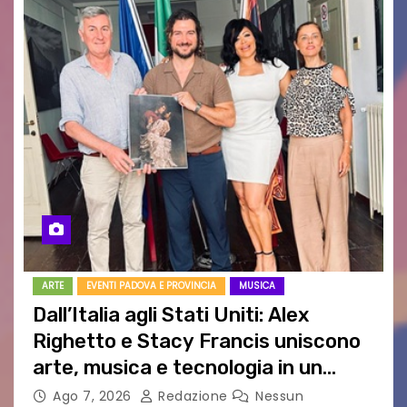
ARTE
EVENTI PADOVA E PROVINCIA
MUSICA
Dall’Italia agli Stati Uniti: Alex
Righetto e Stacy Francis uniscono
arte, musica e tecnologia in un
nuovo progetto internazionale”
Ago 7, 2026
Redazione
Nessun