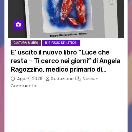
CULTURA & LIBRI
IL RIFUGIO DEI LETTORI
E’ uscito il nuovo libro “Luce che
resta – Ti cerco nei giorni” di Angela
Ragozzino, medico primario di
Capua
Ago 7, 2026
Redazione
Nessun
Commento
GUIDO MIANO EDITORE NOVITÀ EDITORIALE È
uscito il libro di poesie e fotografie: LUCE CHE
RESTA – TI CERCO NEI GIORNI di ANGELA
RAGOZZINO Pubblicato il libro di poesie “Luce…