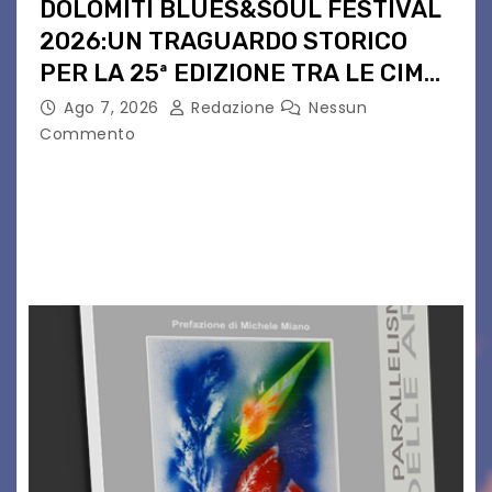
DOLOMITI BLUES&SOUL FESTIVAL
2026:UN TRAGUARDO STORICO
PER LA 25ª EDIZIONE TRA LE CIME
PATRIMONIO UNESCO
Ago 7, 2026
Redazione
Nessun
Commento
Il Dolomiti Blues&Soul Festival celebra nel 2026
un traguardo leggendario: la sua 25ª edizione.
Un quarto di secolo di grande musica che torna
a far vibrare il cuore delle Dolomiti…