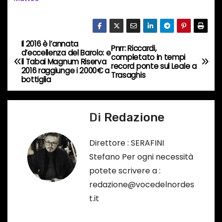
c
o
r
s
Il 2016 è l’annata
N
Pnrr: Riccardi,
d’eccellenza del Barolo: e
o
completato in tempi
il Tabai Magnum Riserva
a
record ponte sul Leale a
…
2016 raggiunge i 2000€ a
Trasaghis
bottiglia
v
i
Di
Redazione
g
Direttore : SERAFINI
a
Stefano Per ogni necessità
potete scrivere a :
z
redazione@vocedelnordes
i
t.it
o