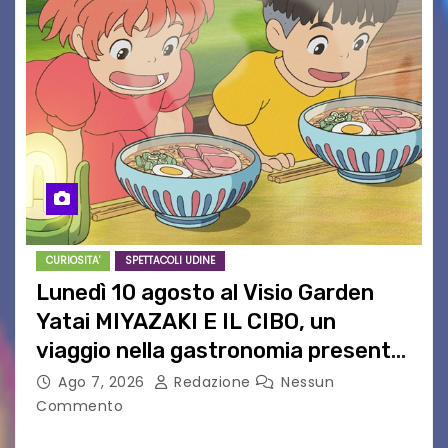
CURIOSITA'
SPETTACOLI UDINE
Lunedì 10 agosto al Visio Garden
Yatai MIYAZAKI E IL CIBO, un
viaggio nella gastronomia presente
nei film di Hayao Miyazaki!
Ago 7, 2026
Redazione
Nessun
Commento
UDINE – Continuano anche nel mese di agosto