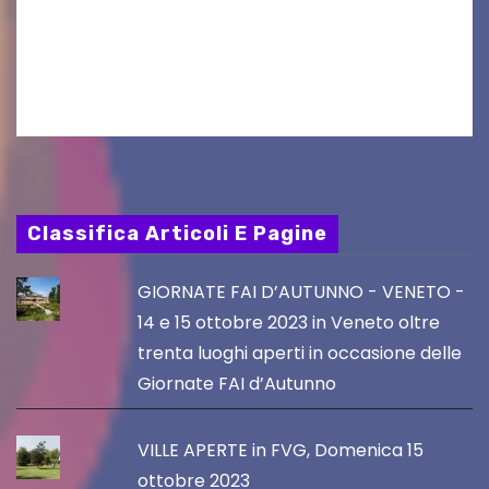
al Visio Garden Yatai gli appuntamenti con la
cucina e la cultura giapponese a cura dello
chef giappo-italiano Sai Fukayama. Lunedì 10…
Classifica Articoli E Pagine
GIORNATE FAI D’AUTUNNO - VENETO -
14 e 15 ottobre 2023 in Veneto oltre
trenta luoghi aperti in occasione delle
Giornate FAI d’Autunno
VILLE APERTE in FVG, Domenica 15
ottobre 2023