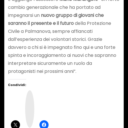
cambio generazionale che ha portato ad
impegnarsi un
nuovo gruppo di giovani che
saranno il presente e il futuro
della Protezione
Civile a Palmanova, sempre affiancati
dall’esperienza dei volontari storici. Grazie
davvero a chi si è impegnato fino qui e una forte
spinta e incoraggiamento ai nuovi che sapranno
interpretare sicuramente un ruolo da
protagonisti nei prossimi anni”.
Condividi:
I
n
s
t
a
g
r
a
m