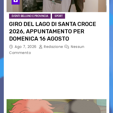
EVENTI BELLUNO E PROVINCIA
SPORT
GIRO DEL LAGO DI SANTA CROCE
2026, APPUNTAMENTO PER
DOMENICA 16 AGOSTO
Ago 7, 2026
Redazione
Nessun
Commento
Presentato ufficialmente l’evento solidaristico
proposto dal Comitato Alpago 2 Ruote &
Solidarietà, il cui ricavato andrà a Via di Natale,
Associazione Cucchini e Alpago Solidale. Sulla
maglietta, realizzata dall’artista Maria…