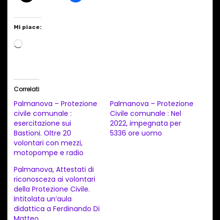
Mi piace:
C
a
r
i
Correlati
c
Palmanova – Protezione
Palmanova – Protezione
a
civile comunale :
Civile comunale : Nel
esercitazione sui
2022, impegnata per
m
Bastioni. Oltre 20
5336 ore uomo
e
volontari con mezzi,
n
motopompe e radio
t
Palmanova, Attestati di
riconosceza ai volontari
o
della Protezione Civile.
i
Intitolata un’aula
n
didattica a Ferdinando Di
Matteo